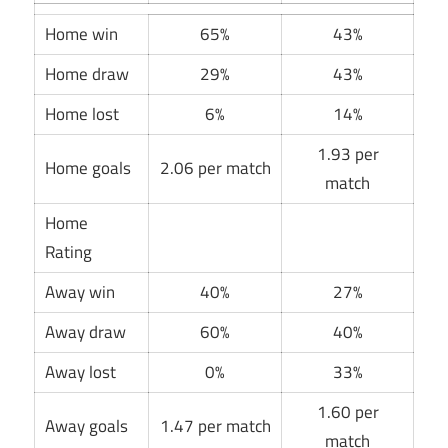
Home win
65%
43%
Home draw
29%
43%
Home lost
6%
14%
1.93 per
Home goals
2.06 per match
match
Home
Rating
Away win
40%
27%
Away draw
60%
40%
Away lost
0%
33%
1.60 per
Away goals
1.47 per match
match