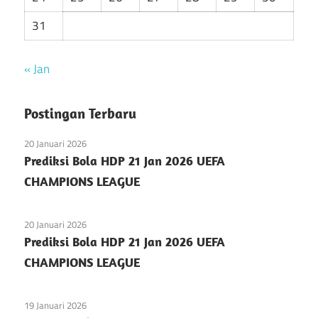
31
« Jan
Postingan Terbaru
20 Januari 2026
Prediksi Bola HDP 21 Jan 2026 UEFA
CHAMPIONS LEAGUE
20 Januari 2026
Prediksi Bola HDP 21 Jan 2026 UEFA
CHAMPIONS LEAGUE
19 Januari 2026