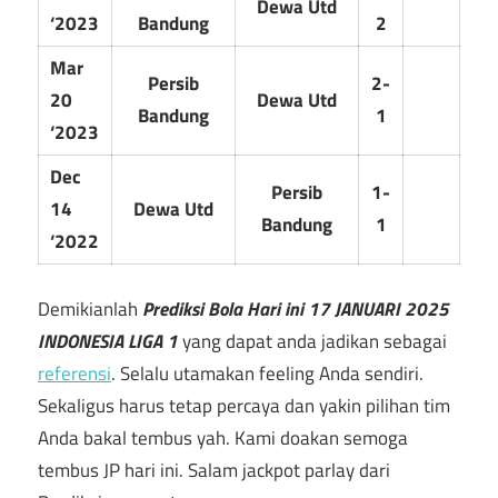
Dewa Utd
‘2023
Bandung
2
Mar
Persib
2-
20
Dewa Utd
Bandung
1
‘2023
Dec
Persib
1-
14
Dewa Utd
Bandung
1
‘2022
Demikianlah
Prediksi Bola Hari ini 17 JANUARI 2025
INDONESIA LIGA 1
yang dapat anda jadikan sebagai
referensi
. Selalu utamakan feeling Anda sendiri.
Sekaligus harus tetap percaya dan yakin pilihan tim
Anda bakal tembus yah. Kami doakan semoga
tembus JP hari ini. Salam jackpot parlay dari