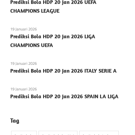
Prediksi Bola HDP 20 Jan 2026 UEFA
CHAMPIONS LEAGUE
19 Januari 2026
Prediksi Bola HDP 20 Jan 2026 LIGA
CHAMPIONS UEFA
19 Januari 2026
Prediksi Bola HDP 20 Jan 2026 ITALY SERIE A
19 Januari 2026
Prediksi Bola HDP 20 Jan 2026 SPAIN LA LIGA
Tag