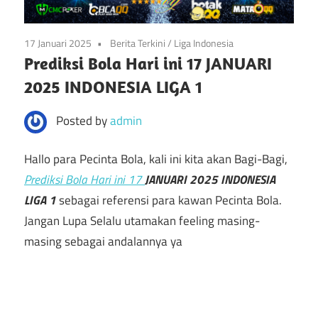
Piala
Ini
Dunia
17 Januari 2025
Berita Terkini
/
Liga Indonesia
2022,
|
Prediksi Bola Hari ini 17 JANUARI
Cuplikan
2025 INDONESIA LIGA 1
Bocoran
Gol
Setiap
Posted by
admin
Piala
Hari
Lengkap
Hallo para Pecinta Bola, kali ini kita akan Bagi-Bagi,
Dunia
Dengan
Prediksi Bola Hari ini 17
JANUARI 2025 INDONESIA
Statistik.
2022
LIGA 1
sebagai referensi para kawan Pecinta Bola.
Jangan Lupa Selalu utamakan feeling masing-
masing sebagai andalannya ya