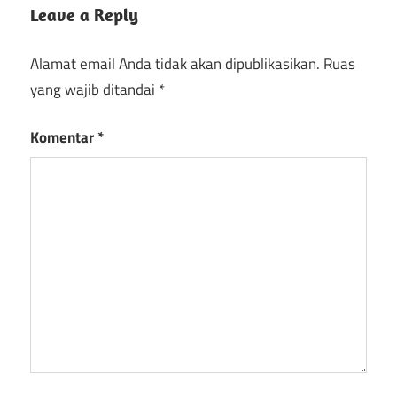
Leave a Reply
Alamat email Anda tidak akan dipublikasikan.
Ruas
yang wajib ditandai
*
Komentar
*