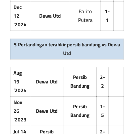
Dec
Barito
1-
12
Dewa Utd
Putera
1
‘2024
5 Pertandingan terahkir persib bandung vs Dewa
Utd
Aug
Persib
2-
19
Dewa Utd
Bandung
2
‘2024
Nov
Persib
1-
26
Dewa Utd
Bandung
5
‘2023
Jul 14
Persib
2-