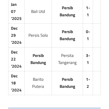
Jan
Persib
1-
07
Bali Utd
Bandung
1
‘2025
Dec
Persib
0-
29
Persis Solo
Bandung
1
‘2024
Dec
Persib
Persita
3-
22
Bandung
Tangerang
1
‘2024
Dec
Barito
Persib
1-
18
Putera
Bandung
2
‘2024