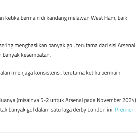
nan ketika bermain di kandang melawan West Ham, baik
ring menghasilkan banyak gol, terutama dari sisi Arsenal
m banyak kesempatan.
lam menjaga konsistensi, terutama ketika bermain
keduanya (misalnya 5-2 untuk Arsenal pada November 2024)
 banyak gol dalam satu laga derby London ini.
Premier