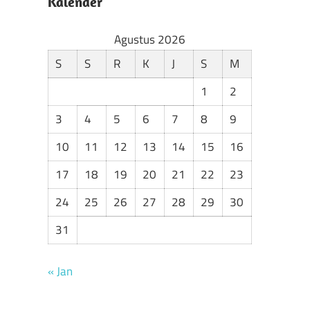
Kalender
r
c
c
h
Agustus 2026
h
f
S
S
R
K
J
S
M
o
1
2
r
:
3
4
5
6
7
8
9
10
11
12
13
14
15
16
17
18
19
20
21
22
23
24
25
26
27
28
29
30
31
« Jan