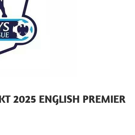
lam
coran
la
nia
 OKT 2025 ENGLISH PREMIER
22