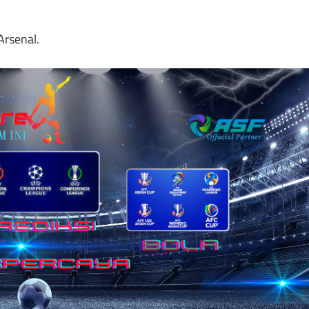
rsenal.