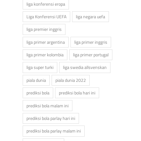
liga konferensi eropa
Liga Konferensi UEFA
liga negara uefa
liga premier inggris
liga primer argentina
liga primer inggris
liga primer kolombia
liga primer portugal
liga super turki
liga swedia allsvenskan
piala dunia
piala dunia 2022
prediksi bola
prediksi bola hari ini
prediksi bola malam ini
prediksi bola parlay hari ini
prediksi bola parlay malam ini