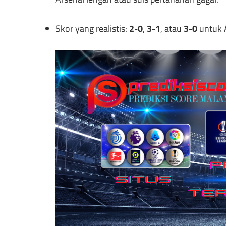
Skor yang realistis:
2-0
,
3-1
, atau
3-0
untuk A