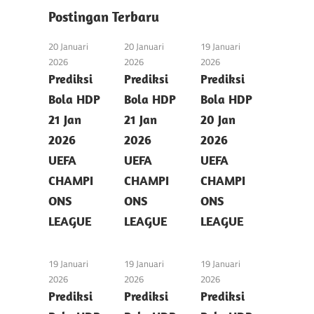
Postingan Terbaru
20 Januari
20 Januari
19 Januari
2026
2026
2026
Prediksi
Prediksi
Prediksi
Bola HDP
Bola HDP
Bola HDP
21 Jan
21 Jan
20 Jan
2026
2026
2026
UEFA
UEFA
UEFA
CHAMPI
CHAMPI
CHAMPI
ONS
ONS
ONS
LEAGUE
LEAGUE
LEAGUE
19 Januari
19 Januari
19 Januari
2026
2026
2026
Prediksi
Prediksi
Prediksi