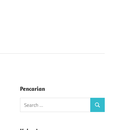
Pencarian
S
S
e
e
a
a
r