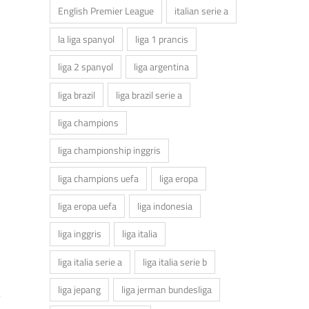
English Premier League
italian serie a
la liga spanyol
liga 1 prancis
liga 2 spanyol
liga argentina
liga brazil
liga brazil serie a
liga champions
liga championship inggris
liga champions uefa
liga eropa
liga eropa uefa
liga indonesia
liga inggris
liga italia
liga italia serie a
liga italia serie b
liga jepang
liga jerman bundesliga