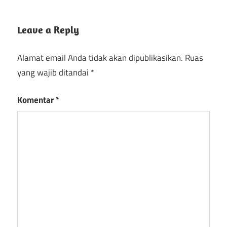
Leave a Reply
Alamat email Anda tidak akan dipublikasikan.
Ruas
yang wajib ditandai
*
Komentar
*