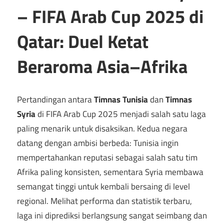
– FIFA Arab Cup 2025 di
Qatar: Duel Ketat
Beraroma Asia–Afrika
Pertandingan antara
Timnas Tunisia
dan
Timnas
Syria
di FIFA Arab Cup 2025 menjadi salah satu laga
paling menarik untuk disaksikan. Kedua negara
datang dengan ambisi berbeda: Tunisia ingin
mempertahankan reputasi sebagai salah satu tim
Afrika paling konsisten, sementara Syria membawa
semangat tinggi untuk kembali bersaing di level
regional. Melihat performa dan statistik terbaru,
laga ini diprediksi berlangsung sangat seimbang dan