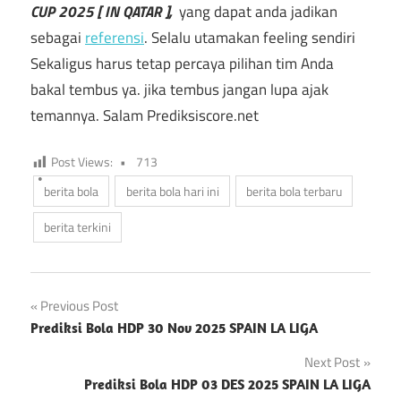
CUP 2025 [ IN QATAR ]
,
yang dapat anda jadikan
sebagai
referensi
. Selalu utamakan feeling sendiri
Sekaligus harus tetap percaya pilihan tim Anda
bakal tembus ya. jika tembus jangan lupa ajak
temannya. Salam Prediksiscore.net
Post Views:
713
berita bola
berita bola hari ini
berita bola terbaru
berita terkini
Navigasi
Previous Post
Prediksi Bola HDP 30 Nov 2025 SPAIN LA LIGA
pos
Next Post
Prediksi Bola HDP 03 DES 2025 SPAIN LA LIGA