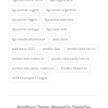
liga premier inggris
liga primer argentina
liga primer inggris
liga primer kolombia
liga primer portugal
liga super turki
liga swedia allsvenskan
piala dunia
piala dunia 2022
prediksi bola
prediksi bola hari ini
prediksi bola malam ini
prediksi bola parlay hari ini
prediksi bola parlay malam ini
Prediksi Malam Ini
UEFA Champions League
WordPress Theme: Maxwell by ThemeZee.