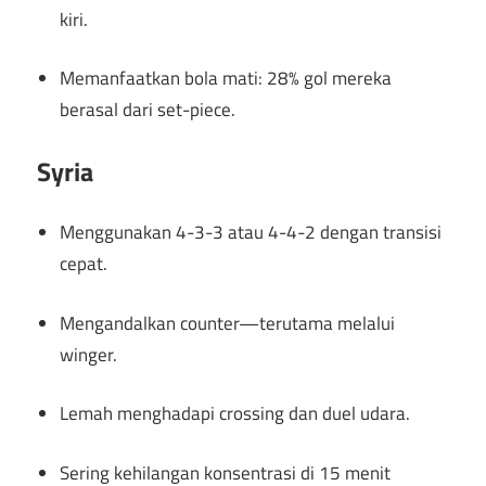
kiri.
Memanfaatkan bola mati: 28% gol mereka
berasal dari set-piece.
Syria
Menggunakan 4-3-3 atau 4-4-2 dengan transisi
cepat.
Mengandalkan counter—terutama melalui
winger.
Lemah menghadapi crossing dan duel udara.
Sering kehilangan konsentrasi di 15 menit