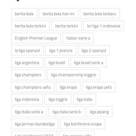
berita bola
berita bola hari ini
berita bola terbaru
berita bola terkini
berita terkini
bri liga 1 indonesia
English Premier League
italian serie a
la liga spanyol
liga 1 prancis
liga 2 spanyol
liga argentina
liga brazil
liga brazil serie a
liga champions
liga championship inggris
liga champions uefa
liga eropa
liga eropa uefa
liga indonesia
liga inggris
liga italia
liga italia serie a
liga italia serie b
liga jepang
liga jerman bundesliga
liga konferensi eropa
Liga Konferensi UEFA
liga negara uefa