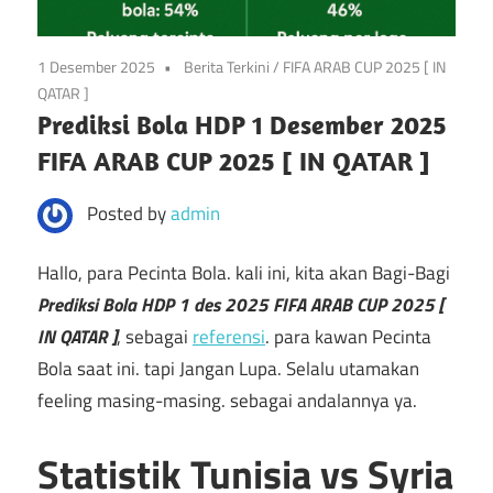
Piala
Ini
Dunia
1 Desember 2025
Berita Terkini
/
FIFA ARAB CUP 2025 [ IN
2022,
|
QATAR ]
Cuplikan
Prediksi Bola HDP 1 Desember 2025
Bocoran
Gol
FIFA ARAB CUP 2025 [ IN QATAR ]
Setiap
Piala
Hari
Posted by
admin
Lengkap
Dunia
Dengan
Hallo, para Pecinta Bola. kali ini, kita akan Bagi-
Bagi
Statistik.
Prediksi Bola HDP 1 des 2025 FIFA ARAB CUP 2025 [
2022
IN QATAR ]
, sebagai
referensi
. para kawan Pecinta
Bola saat ini. tapi Jangan Lupa. Selalu utamakan
feeling masing-masing. sebagai andalannya ya.
Statistik Tunisia vs Syria