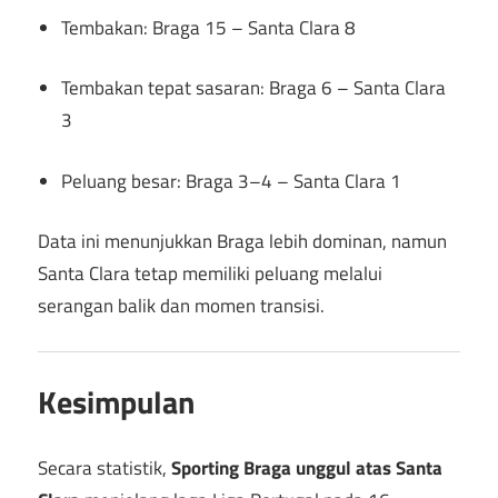
Tembakan: Braga 15 – Santa Clara 8
Tembakan tepat sasaran: Braga 6 – Santa Clara
3
Peluang besar: Braga 3–4 – Santa Clara 1
Data ini menunjukkan Braga lebih dominan, namun
Santa Clara tetap memiliki peluang melalui
serangan balik dan momen transisi.
Kesimpulan
Secara statistik,
Sporting Braga unggul atas Santa