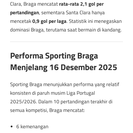
Clara, Braga mencatat
rata-rata 2,1 gol per
pertandingan
, sementara Santa Clara hanya
mencetak
0,9 gol per laga
. Statistik ini menegaskan
dominasi Braga, terutama saat bermain di kandang.
Performa Sporting Braga
Menjelang 16 Desember 2025
Sporting Braga menunjukkan performa yang relatif
konsisten di paruh musim Liga Portugal
2025/2026. Dalam 10 pertandingan terakhir di
semua kompetisi, Braga mencatat:
6 kemenangan