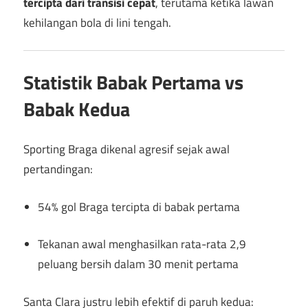
tercipta dari transisi cepat
, terutama ketika lawan
kehilangan bola di lini tengah.
Statistik Babak Pertama vs
Babak Kedua
Sporting Braga dikenal agresif sejak awal
pertandingan:
54% gol Braga tercipta di babak pertama
Tekanan awal menghasilkan rata-rata 2,9
peluang bersih dalam 30 menit pertama
Santa Clara justru lebih efektif di paruh kedua: