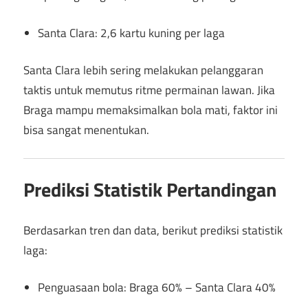
Santa Clara: 2,6 kartu kuning per laga
Santa Clara lebih sering melakukan pelanggaran
taktis untuk memutus ritme permainan lawan. Jika
Braga mampu memaksimalkan bola mati, faktor ini
bisa sangat menentukan.
Prediksi Statistik Pertandingan
Berdasarkan tren dan data, berikut prediksi statistik
laga:
Penguasaan bola: Braga 60% – Santa Clara 40%