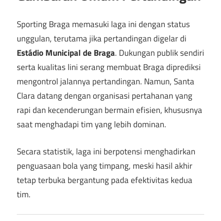
Sporting Braga memasuki laga ini dengan status
unggulan, terutama jika pertandingan digelar di
Estádio Municipal de Braga
. Dukungan publik sendiri
serta kualitas lini serang membuat Braga diprediksi
mengontrol jalannya pertandingan. Namun, Santa
Clara datang dengan organisasi pertahanan yang
rapi dan kecenderungan bermain efisien, khususnya
saat menghadapi tim yang lebih dominan.
Secara statistik, laga ini berpotensi menghadirkan
penguasaan bola yang timpang, meski hasil akhir
tetap terbuka bergantung pada efektivitas kedua
tim.