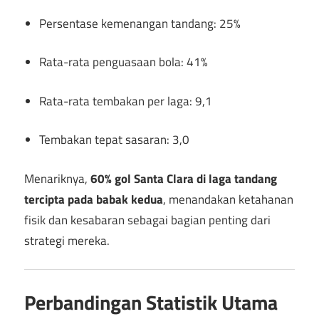
Persentase kemenangan tandang: 25%
Rata-rata penguasaan bola: 41%
Rata-rata tembakan per laga: 9,1
Tembakan tepat sasaran: 3,0
Menariknya,
60% gol Santa Clara di laga tandang
tercipta pada babak kedua
, menandakan ketahanan
fisik dan kesabaran sebagai bagian penting dari
strategi mereka.
Perbandingan Statistik Utama