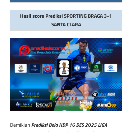
Hasil score Prediksi SPORTING BRAGA 3-1
SANTA CLARA
Demikian
Prediksi Bola HDP 16 DES 2025 LIGA