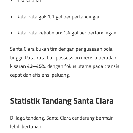
4 kekalahan
Rata-rata gol: 1,1 gol per pertandingan
Rata-rata kebobolan: 1,4 gol per pertandingan
Santa Clara bukan tim dengan penguasaan bola
tinggi. Rata-rata ball possession mereka berada di
kisaran
43–45%
, dengan fokus utama pada transisi
cepat dan efisiensi peluang.
Statistik Tandang Santa Clara
Di laga tandang, Santa Clara cenderung bermain
lebih bertahan: