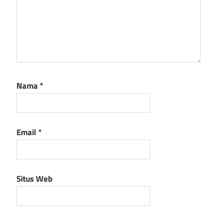
Nama
*
Email
*
Situs Web