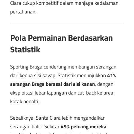
Clara cukup kompetitif dalam menjaga kedalaman
pertahanan.
Pola Permainan Berdasarkan
Statistik
Sporting Braga cenderung membangun serangan
dari kedua sisi sayap. Statistik menunjukkan
41%
serangan Braga berasal dari sisi kanan
, dengan
eksploitasi lebar lapangan dan cut-back ke area
kotak penalti.
Sebaliknya, Santa Clara lebih mengandalkan
serangan balik. Sekitar
49% peluang mereka