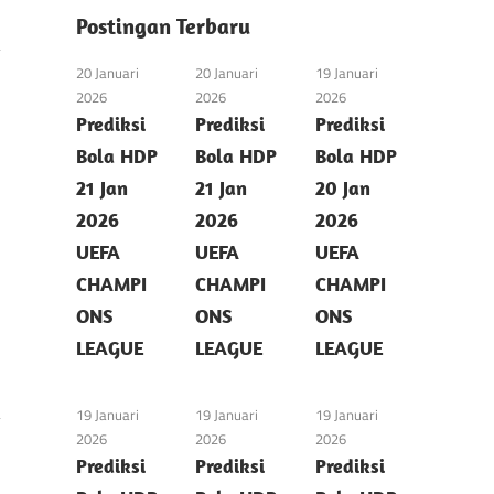
Postingan Terbaru
20 Januari
20 Januari
19 Januari
2026
2026
2026
Prediksi
Prediksi
Prediksi
Bola HDP
Bola HDP
Bola HDP
21 Jan
21 Jan
20 Jan
2026
2026
2026
UEFA
UEFA
UEFA
CHAMPI
CHAMPI
CHAMPI
ONS
ONS
ONS
LEAGUE
LEAGUE
LEAGUE
19 Januari
19 Januari
19 Januari
2026
2026
2026
Prediksi
Prediksi
Prediksi