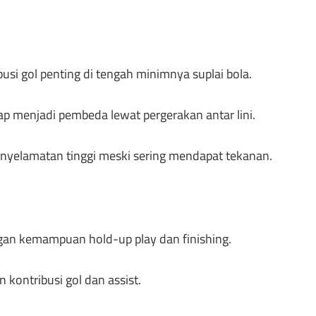
si gol penting di tengah minimnya suplai bola.
p menjadi pembeda lewat pergerakan antar lini.
nyelamatan tinggi meski sering mendapat tekanan.
n kemampuan hold-up play dan finishing.
kontribusi gol dan assist.