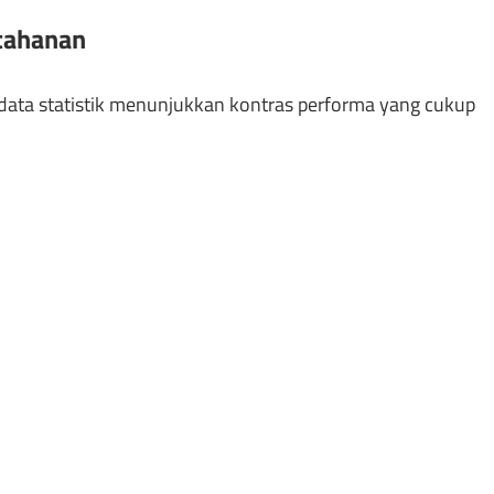
rtahanan
, data statistik menunjukkan kontras performa yang cukup