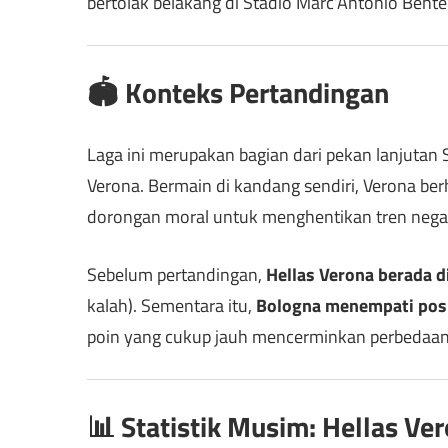
bertolak belakang di Stadio Marc’Antonio Bente
🏟️ Konteks Pertandingan
Laga ini merupakan bagian dari pekan lanjutan
Verona. Bermain di kandang sendiri, Verona b
dorongan moral untuk menghentikan tren negat
Sebelum pertandingan,
Hellas Verona berada d
kalah). Sementara itu,
Bologna menempati posi
poin yang cukup jauh mencerminkan perbedaan 
📊 Statistik Musim: Hellas Ve