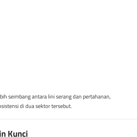
bih seimbang antara lini serang dan pertahanan,
stensi di dua sektor tersebut.
in Kunci