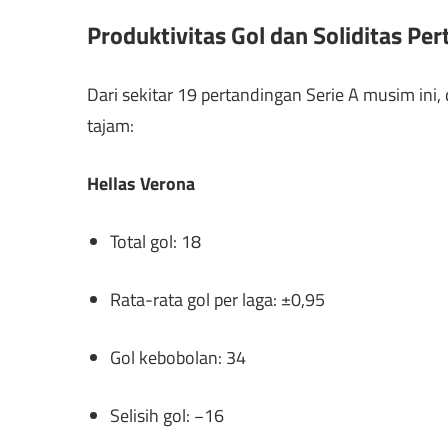
Produktivitas Gol dan Soliditas Pe
Dari sekitar 19 pertandingan Serie A musim ini
tajam:
Hellas Verona
Total gol: 18
Rata-rata gol per laga: ±0,95
Gol kebobolan: 34
Selisih gol: −16