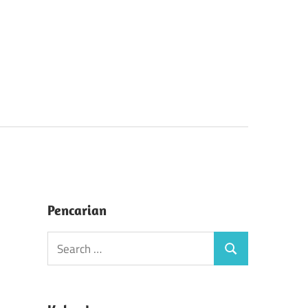
Pencarian
S
S
e
e
a
a
r