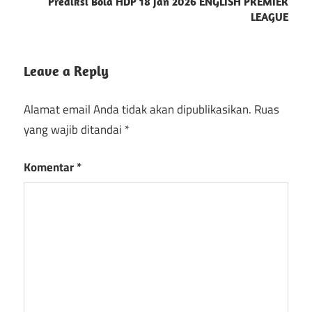
Prediksi Bola HDP 18 Jan 2026 ENGLISH PREMIER
LEAGUE
Leave a Reply
Alamat email Anda tidak akan dipublikasikan.
Ruas
yang wajib ditandai
*
Komentar
*