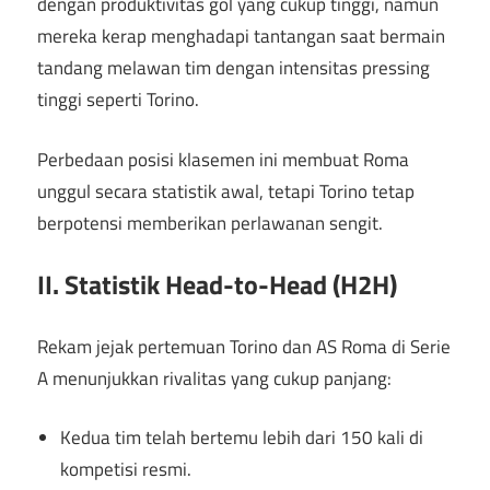
dengan produktivitas gol yang cukup tinggi, namun
mereka kerap menghadapi tantangan saat bermain
tandang melawan tim dengan intensitas pressing
tinggi seperti Torino.
Perbedaan posisi klasemen ini membuat Roma
unggul secara statistik awal, tetapi Torino tetap
berpotensi memberikan perlawanan sengit.
II. Statistik Head-to-Head (H2H)
Rekam jejak pertemuan Torino dan AS Roma di Serie
A menunjukkan rivalitas yang cukup panjang:
Kedua tim telah bertemu lebih dari 150 kali di
kompetisi resmi.