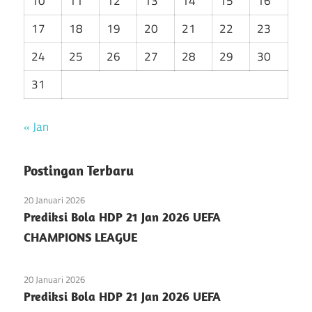
10
11
12
13
14
15
16
17
18
19
20
21
22
23
24
25
26
27
28
29
30
31
« Jan
Postingan Terbaru
20 Januari 2026
Prediksi Bola HDP 21 Jan 2026 UEFA
CHAMPIONS LEAGUE
20 Januari 2026
Prediksi Bola HDP 21 Jan 2026 UEFA