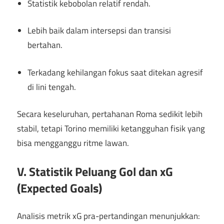
Statistik kebobolan relatif rendah.
Lebih baik dalam intersepsi dan transisi
bertahan.
Terkadang kehilangan fokus saat ditekan agresif
di lini tengah.
Secara keseluruhan, pertahanan Roma sedikit lebih
stabil, tetapi Torino memiliki ketangguhan fisik yang
bisa mengganggu ritme lawan.
V. Statistik Peluang Gol dan xG
(Expected Goals)
Analisis metrik xG pra-pertandingan menunjukkan: