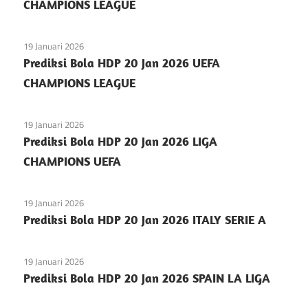
CHAMPIONS LEAGUE
19 Januari 2026
Prediksi Bola HDP 20 Jan 2026 UEFA
CHAMPIONS LEAGUE
19 Januari 2026
Prediksi Bola HDP 20 Jan 2026 LIGA
CHAMPIONS UEFA
19 Januari 2026
Prediksi Bola HDP 20 Jan 2026 ITALY SERIE A
19 Januari 2026
Prediksi Bola HDP 20 Jan 2026 SPAIN LA LIGA