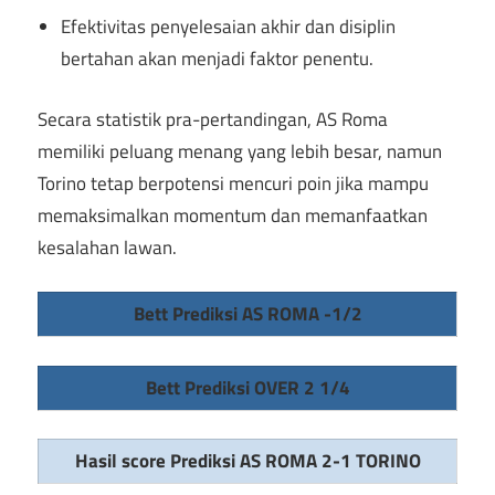
Efektivitas penyelesaian akhir dan disiplin
bertahan akan menjadi faktor penentu.
Secara statistik pra-pertandingan, AS Roma
memiliki peluang menang yang lebih besar, namun
Torino tetap berpotensi mencuri poin jika mampu
memaksimalkan momentum dan memanfaatkan
kesalahan lawan.
Bett Prediksi AS ROMA -1/2
Bett Prediksi OVER 2 1/4
Hasil score Prediksi AS ROMA 2-1 TORINO