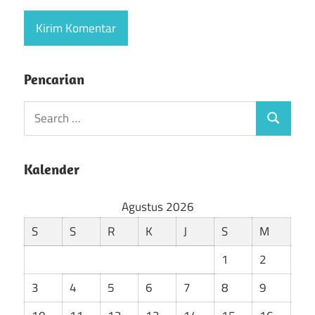
Pencarian
S
S
e
e
a
a
Kalender
r
r
c
Agustus 2026
c
h
h
S
S
R
K
J
S
M
f
o
1
2
r
3
4
5
6
7
8
9
: