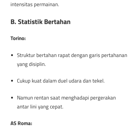
intensitas permainan.
B. Statistik Bertahan
Torino:
Struktur bertahan rapat dengan garis pertahanan
yang disiplin.
Cukup kuat dalam duel udara dan tekel.
Namun rentan saat menghadapi pergerakan
antar lini yang cepat.
AS Roma: