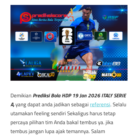
Demikian
Prediksi Bola HDP 19 Jan 2026 ITALY SERIE
A
,
yang dapat anda jadikan sebagai
referensi
. Selalu
utamakan feeling sendiri Sekaligus harus tetap
percaya pilihan tim Anda bakal tembus ya. jika
tembus jangan lupa ajak temannya. Salam