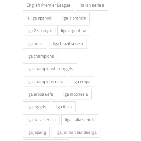
English Premier League
italian serie a
la liga spanyol
liga 1 prancis
liga 2 spanyol
liga argentina
liga brazil
liga brazil serie a
liga champions
liga championship inggris
liga champions uefa
liga eropa
liga eropa uefa
liga indonesia
liga inggris
liga italia
liga italia serie a
liga italia serie b
liga jepang
liga jerman bundesliga