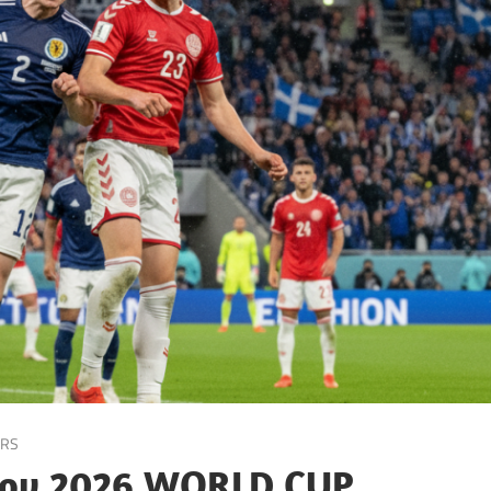
lam
coran
la
nia
22
ERS
 Nov 2026 WORLD CUP