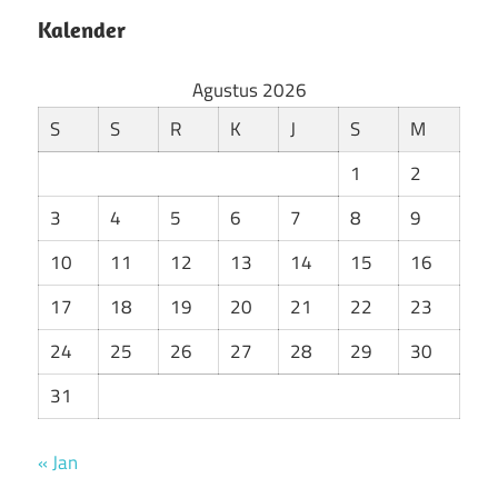
a
a
Kalender
r
r
c
Agustus 2026
c
h
h
S
S
R
K
J
S
M
f
o
1
2
r
3
4
5
6
7
8
9
:
10
11
12
13
14
15
16
17
18
19
20
21
22
23
24
25
26
27
28
29
30
31
« Jan