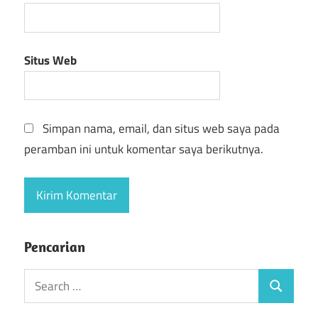
Situs Web
Simpan nama, email, dan situs web saya pada
peramban ini untuk komentar saya berikutnya.
Pencarian
S
S
e
e