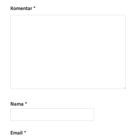
Komentar
*
Nama
*
Email
*