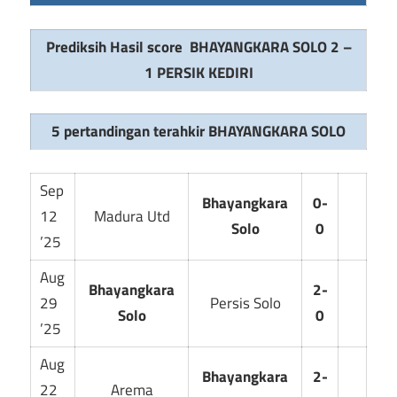
Prediksih Hasil score
BHAYANGKARA SOLO
2 –
1 PERSIK KEDIRI
5 pertandingan terahkir
BHAYANGKARA SOLO
Sep
Bhayangkara
0-
12
Madura Utd
Solo
0
’25
Aug
Bhayangkara
2-
29
Persis Solo
Solo
0
’25
Aug
Bhayangkara
2-
22
Arema