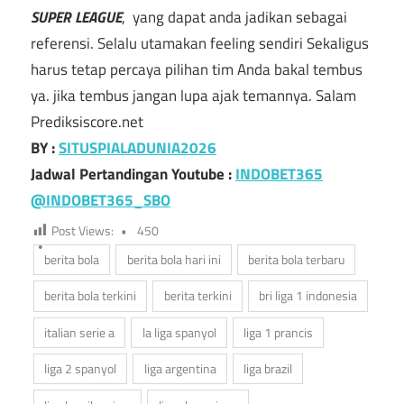
SUPER LEAGUE
, yang dapat anda jadikan sebagai
referensi. Selalu utamakan feeling sendiri Sekaligus
harus tetap percaya pilihan tim Anda bakal tembus
ya. jika tembus jangan lupa ajak temannya. Salam
Prediksiscore.net
BY :
SITUSPIALADUNIA2026
Jadwal Pertandingan Youtube :
INDOBET365
@INDOBET365_SBO
Post Views:
450
berita bola
berita bola hari ini
berita bola terbaru
berita bola terkini
berita terkini
bri liga 1 indonesia
italian serie a
la liga spanyol
liga 1 prancis
liga 2 spanyol
liga argentina
liga brazil