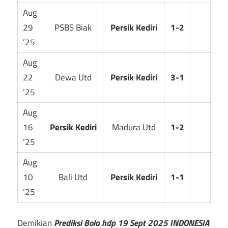
Aug
29
PSBS Biak
Persik Kediri
1-2
’25
Aug
22
Dewa Utd
Persik Kediri
3-1
’25
Aug
16
Persik Kediri
Madura Utd
1-2
’25
Aug
10
Bali Utd
Persik Kediri
1-1
’25
Demikian
Prediksi Bola hdp 19 Sept 2025 INDONESIA