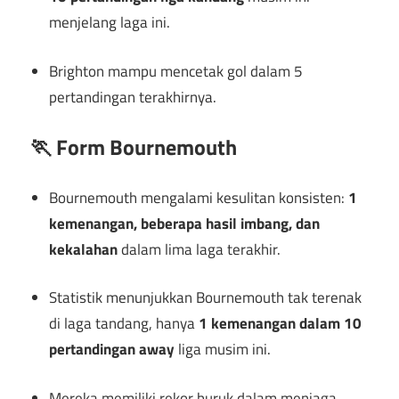
menjelang laga ini.
Brighton mampu mencetak gol dalam 5
pertandingan terakhirnya.
🏃
Form Bournemouth
Bournemouth mengalami kesulitan konsisten:
1
kemenangan, beberapa hasil imbang, dan
kekalahan
dalam lima laga terakhir.
Statistik menunjukkan Bournemouth tak terenak
di laga tandang, hanya
1 kemenangan dalam 10
pertandingan away
liga musim ini.
Mereka memiliki rekor buruk dalam menjaga