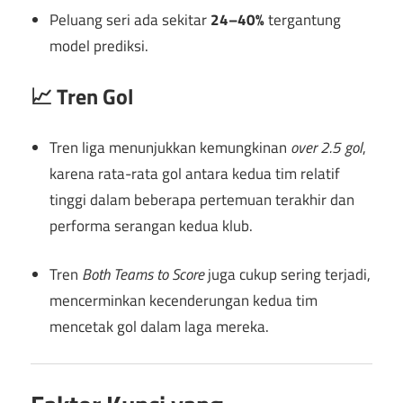
Peluang seri ada sekitar
24–40%
tergantung
model prediksi.
📈
Tren Gol
Tren liga menunjukkan kemungkinan
over 2.5 gol
,
karena rata-rata gol antara kedua tim relatif
tinggi dalam beberapa pertemuan terakhir dan
performa serangan kedua klub.
Tren
Both Teams to Score
juga cukup sering terjadi,
mencerminkan kecenderungan kedua tim
mencetak gol dalam laga mereka.