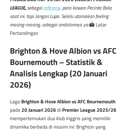
Piala
LEAGUE,
sebagai
referensi
. para kawan Pecinta Bola
Ini
Dunia
saat ini. tapi Jangan Lupa. Selalu utamakan feeling
2022,
|
masing-masing. sebagai andalannya ya.
🏟️ Latar
Cuplikan
Pertandingan
Bocoran
Gol
Setiap
Brighton & Hove Albion vs AFC
Piala
Hari
Bournemouth – Statistik &
Lengkap
Dunia
Analisis Lengkap (20 Januari
Dengan
Statistik.
2022
2026)
Laga
Brighton & Hove Albion vs AFC Bournemouth
pada
20 Januari 2026
di
Premier League 2025/26
mempertemukan dua klub Inggris yang memiliki
dinamika berbeda di musim ini: Brighton yang