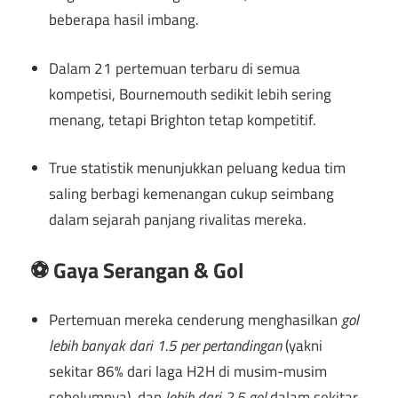
beberapa hasil imbang.
Dalam 21 pertemuan terbaru di semua
kompetisi, Bournemouth sedikit lebih sering
menang, tetapi Brighton tetap kompetitif.
True statistik menunjukkan peluang kedua tim
saling berbagi kemenangan cukup seimbang
dalam sejarah panjang rivalitas mereka.
⚽
Gaya Serangan & Gol
Pertemuan mereka cenderung menghasilkan
gol
lebih banyak dari 1.5 per pertandingan
(yakni
sekitar 86% dari laga H2H di musim-musim
sebelumnya), dan
lebih dari 2.5 gol
dalam sekitar