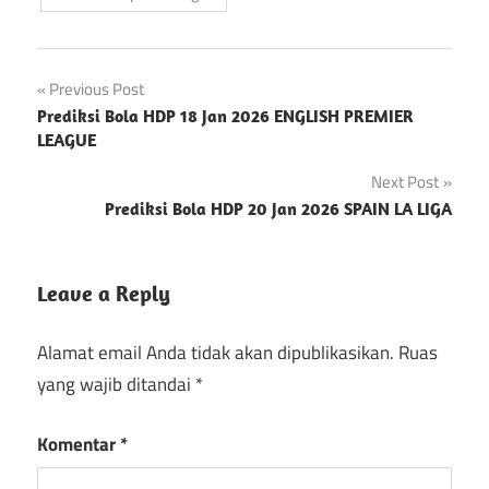
Navigasi
Previous Post
Prediksi Bola HDP 18 Jan 2026 ENGLISH PREMIER
pos
LEAGUE
Next Post
Prediksi Bola HDP 20 Jan 2026 SPAIN LA LIGA
Leave a Reply
Alamat email Anda tidak akan dipublikasikan.
Ruas
yang wajib ditandai
*
Komentar
*