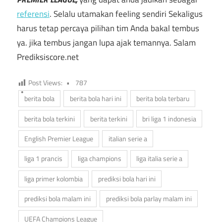
referensi
. Selalu utamakan feeling sendiri Sekaligus
harus tetap percaya pilihan tim Anda bakal tembus
ya. jika tembus jangan lupa ajak temannya. Salam
Prediksiscore.net
Post Views:
787
berita bola
berita bola hari ini
berita bola terbaru
berita bola terkini
berita terkini
bri liga 1 indonesia
English Premier League
italian serie a
liga 1 prancis
liga champions
liga italia serie a
liga primer kolombia
prediksi bola hari ini
prediksi bola malam ini
prediksi bola parlay malam ini
UEFA Champions League