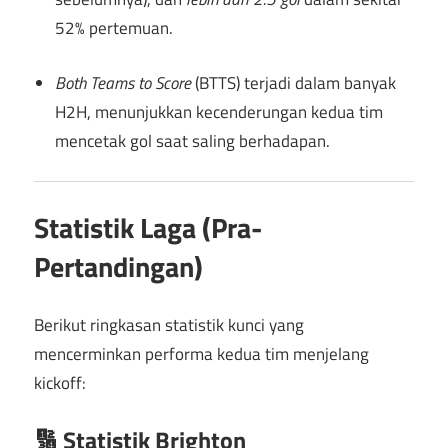
52% pertemuan.
Both Teams to Score
(BTTS) terjadi dalam banyak
H2H, menunjukkan kecenderungan kedua tim
mencetak gol saat saling berhadapan.
Statistik Laga (Pra-
Pertandingan)
Berikut ringkasan statistik kunci yang
mencerminkan performa kedua tim menjelang
kickoff:
🔢
Statistik Brighton