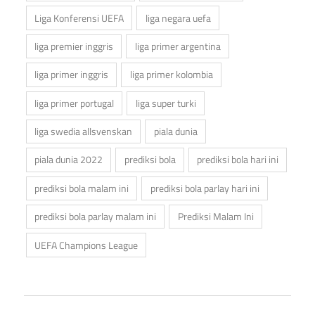
Liga Konferensi UEFA
liga negara uefa
liga premier inggris
liga primer argentina
liga primer inggris
liga primer kolombia
liga primer portugal
liga super turki
liga swedia allsvenskan
piala dunia
piala dunia 2022
prediksi bola
prediksi bola hari ini
prediksi bola malam ini
prediksi bola parlay hari ini
prediksi bola parlay malam ini
Prediksi Malam Ini
UEFA Champions League