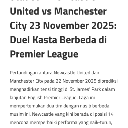
United vs Manchester
City 23 November 2025:
Duel Kasta Berbeda di
Premier League
Pertandingan antara Newcastle United dan
Manchester City pada 22 November 2025 diprediksi
menghadirkan tensi tinggi di St. James’ Park dalam
lanjutan English Premier League. Laga ini
mempertemukan dua tim dengan nasib berbeda
musim ini. Newcastle yang kini berada di posisi 14
mencoba memperbaiki performa yang naik-turun,