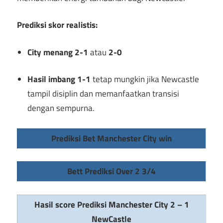
Prediksi skor realistis:
City menang 2-1
atau
2-0
Hasil imbang 1-1
tetap mungkin jika Newcastle
tampil disiplin dan memanfaatkan transisi
dengan sempurna.
Prediksi Bet Manchester City win
Bett Prediksi Over 2 3/4
Hasil score Prediksi Manchester City 2 – 1
NewCastle