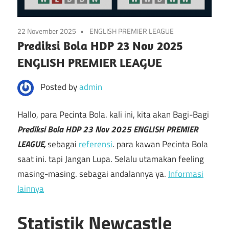
Piala
Ini
Dunia
22 November 2025
ENGLISH PREMIER LEAGUE
2022,
|
Prediksi Bola HDP 23 Nov 2025
Cuplikan
ENGLISH PREMIER LEAGUE
Bocoran
Gol
Setiap
Posted by
admin
Piala
Hari
Lengkap
Hallo, para Pecinta Bola. kali ini, kita akan Bagi-
Bagi
Dunia
Dengan
Prediksi Bola HDP 23 Nov 2025 ENGLISH PREMIER
Statistik.
2022
LEAGUE
,
sebagai
referensi
. para kawan Pecinta Bola
saat ini. tapi Jangan Lupa. Selalu utamakan feeling
masing-masing. sebagai andalannya ya.
Informasi
lainnya
Statistik Newcastle