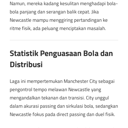
Namun, mereka kadang kesulitan menghadapi bola-
bola panjang dan serangan balik cepat. Jika
Newcastle mampu menggiring pertandingan ke
ritme fisik, ada peluang menciptakan masalah.
Statistik Penguasaan Bola dan
Distribusi
Laga ini mempertemukan Manchester City sebagai
pengontrol tempo melawan Newcastle yang
mengandalkan tekanan dan transisi. City unggul
dalam akurasi passing dan sirkulasi bola, sedangkan
Newcastle fokus pada direct passing dan duel fisik.