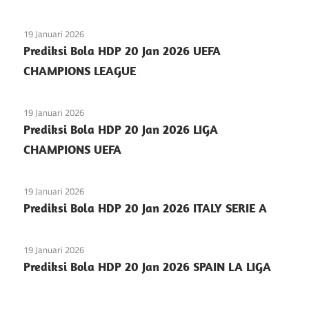
19 Januari 2026
Prediksi Bola HDP 20 Jan 2026 UEFA
CHAMPIONS LEAGUE
19 Januari 2026
Prediksi Bola HDP 20 Jan 2026 LIGA
CHAMPIONS UEFA
19 Januari 2026
Prediksi Bola HDP 20 Jan 2026 ITALY SERIE A
19 Januari 2026
Prediksi Bola HDP 20 Jan 2026 SPAIN LA LIGA