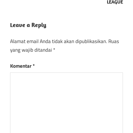
LEAGUE
Leave a Reply
Alamat email Anda tidak akan dipublikasikan.
Ruas
yang wajib ditandai
*
Komentar
*