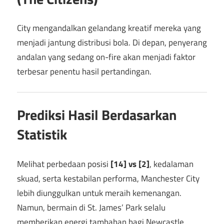
City mengandalkan gelandang kreatif mereka yang
menjadi jantung distribusi bola. Di depan, penyerang
andalan yang sedang on-fire akan menjadi faktor
terbesar penentu hasil pertandingan.
Prediksi Hasil Berdasarkan
Statistik
Melihat perbedaan posisi
[14] vs [2]
, kedalaman
skuad, serta kestabilan performa, Manchester City
lebih diunggulkan untuk meraih kemenangan.
Namun, bermain di St. James’ Park selalu
memberikan energi tambahan bagi Newcastle.