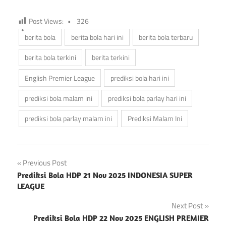
Post Views:
326
berita bola
berita bola hari ini
berita bola terbaru
berita bola terkini
berita terkini
English Premier League
prediksi bola hari ini
prediksi bola malam ini
prediksi bola parlay hari ini
prediksi bola parlay malam ini
Prediksi Malam Ini
Navigasi
Previous Post
Prediksi Bola HDP 21 Nov 2025 INDONESIA SUPER
pos
LEAGUE
Next Post
Prediksi Bola HDP 22 Nov 2025 ENGLISH PREMIER