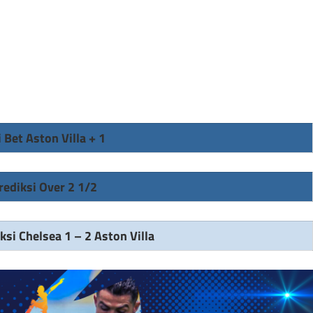
 Bet Aston Villa + 1
rediksi Over 2 1/2
ksi Chelsea 1 – 2 Aston Villa