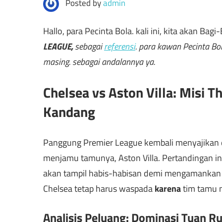
Ma
Posted by
admin
Euro,
Piala
Ini
Hallo, para Pecinta Bola. kali ini, kita akan Bagi-
Dunia
LEAGUE
,
sebagai
referensi
. para kawan Pecinta Bol
2022,
|
masing. sebagai andalannya ya.
Cuplikan
Gol
Bo
Chelsea vs Aston Villa: Misi 
Setiap
Hari
Kandang
Pia
Lengkap
Dengan
Panggung Premier League kembali menyajikan d
Du
Statistik.
menjamu tamunya, Aston Villa. Pertandingan in
akan tampil habis-habisan demi mengamankan 
20
Chelsea tetap harus waspada
karena
tim tamu m
Analisis Peluang: Dominasi Tuan 