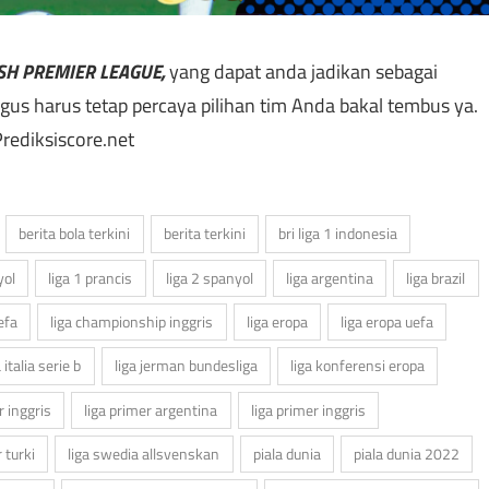
ISH PREMIER LEAGUE,
yang dapat anda jadikan sebagai
ligus harus tetap percaya pilihan tim Anda bakal tembus ya.
rediksiscore.net
berita bola terkini
berita terkini
bri liga 1 indonesia
yol
liga 1 prancis
liga 2 spanyol
liga argentina
liga brazil
efa
liga championship inggris
liga eropa
liga eropa uefa
a italia serie b
liga jerman bundesliga
liga konferensi eropa
r inggris
liga primer argentina
liga primer inggris
 turki
liga swedia allsvenskan
piala dunia
piala dunia 2022