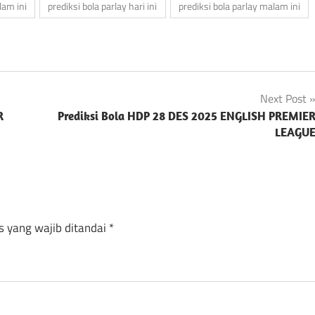
lam ini
prediksi bola parlay hari ini
prediksi bola parlay malam ini
Next Post
R
Prediksi Bola HDP 28 DES 2025 ENGLISH PREMIE
LEAGU
s yang wajib ditandai
*