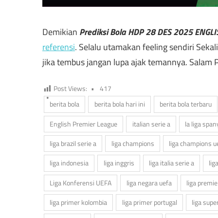
Demikian
Prediksi Bola HDP 28 DES 2025 ENGL
referensi
. Selalu utamakan feeling sendiri Seka
jika tembus jangan lupa ajak temannya. Salam P
Post Views:
417
berita bola
berita bola hari ini
berita bola terbaru
English Premier League
italian serie a
la liga span
liga brazil serie a
liga champions
liga champions u
liga indonesia
liga inggris
liga italia serie a
lig
Liga Konferensi UEFA
liga negara uefa
liga premie
liga primer kolombia
liga primer portugal
liga super