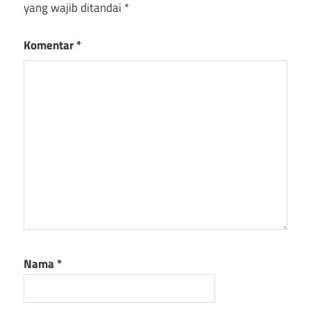
yang wajib ditandai
*
Komentar
*
Nama
*