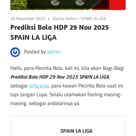
Piala
Ini
Dunia
28 November 2025
Berita Terkini
/
SPAIN LA LIGA
2022,
|
Prediksi Bola HDP 29 Nov 2025
Cuplikan
SPAIN LA LIGA
Bocoran
Gol
Setiap
Posted by
admin
Piala
Hari
Lengkap
Hallo, para Pecinta Bola. kali ini, kita akan Bagi-
Bagi
Dunia
Dengan
Prediksi Bola HDP 29 Nov 2025 SPAIN LA LIGA
,
Statistik.
2022
sebagai
referensi
. para kawan Pecinta Bola saat ini.
tapi Jangan Lupa. Selalu utamakan feeling masing-
masing. sebagai andalannya ya.
SPAIN LA LIGA