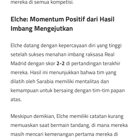
mereka di semua kompetisi.
Elche: Momentum Positif dari Hasil
Imbang Mengejutkan
Elche datang dengan kepercayaan diri yang tinggi
setelah sukses menahan imbang raksasa Real
Madrid dengan skor
2-2
di pertandingan terakhir
mereka. Hasil ini menunjukkan bahwa tim yang
dilatih oleh Sarabia memiliki mentalitas dan
kemampuan untuk bersaing dengan tim-tim papan
atas.
Meskipun demikian, Elche memiliki catatan kurang
memuaskan saat bermain tandang, di mana mereka
masih mencari kemenangan pertama mereka di