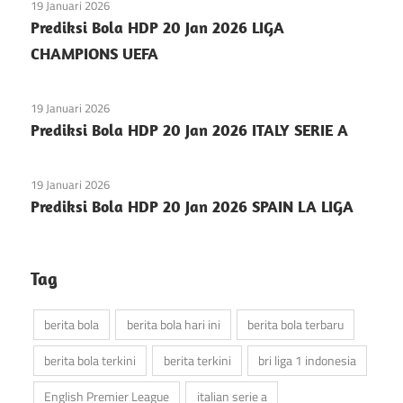
19 Januari 2026
Prediksi Bola HDP 20 Jan 2026 LIGA
CHAMPIONS UEFA
19 Januari 2026
Prediksi Bola HDP 20 Jan 2026 ITALY SERIE A
19 Januari 2026
Prediksi Bola HDP 20 Jan 2026 SPAIN LA LIGA
Tag
berita bola
berita bola hari ini
berita bola terbaru
berita bola terkini
berita terkini
bri liga 1 indonesia
English Premier League
italian serie a