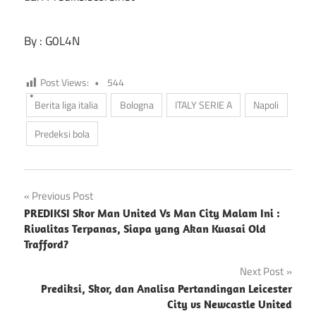
By : G0L4N
Post Views:
544
Berita liga italia
Bologna
ITALY SERIE A
Napoli
Predeksi bola
Navigasi
Previous Post
PREDIKSI Skor Man United Vs Man City Malam Ini :
pos
Rivalitas Terpanas, Siapa yang Akan Kuasai Old
Trafford?
Next Post
Prediksi, Skor, dan Analisa Pertandingan Leicester
City vs Newcastle United