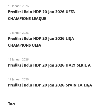
19 Januari 2026
Prediksi Bola HDP 20 Jan 2026 UEFA
CHAMPIONS LEAGUE
19 Januari 2026
Prediksi Bola HDP 20 Jan 2026 LIGA
CHAMPIONS UEFA
19 Januari 2026
Prediksi Bola HDP 20 Jan 2026 ITALY SERIE A
19 Januari 2026
Prediksi Bola HDP 20 Jan 2026 SPAIN LA LIGA
Tag