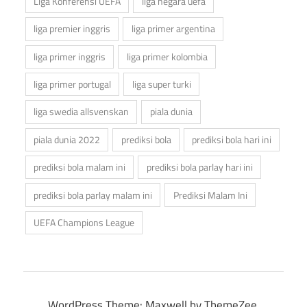
Liga Konferensi UEFA
liga negara uefa
liga premier inggris
liga primer argentina
liga primer inggris
liga primer kolombia
liga primer portugal
liga super turki
liga swedia allsvenskan
piala dunia
piala dunia 2022
prediksi bola
prediksi bola hari ini
prediksi bola malam ini
prediksi bola parlay hari ini
prediksi bola parlay malam ini
Prediksi Malam Ini
UEFA Champions League
WordPress Theme: Maxwell by ThemeZee.