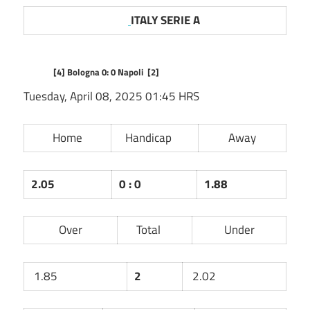
ITALY SERIE A
[4] Bologna
0
: 0
Napoli
[2]
Tuesday, April 08, 2025 01:45 HRS
Home
Handicap
Away
2.05
0 : 0
1.88
Over
Total
Under
1
.85
2
2.02