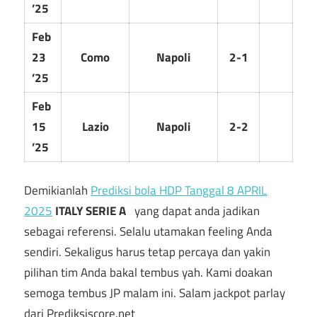
’25
Feb
23
Como
Napoli
2-1
’25
Feb
15
Lazio
Napoli
2-2
’25
Demikianlah
Prediksi bola HDP Tanggal 8 APRIL
2025
ITALY SERIE A
yang dapat anda jadikan
sebagai referensi. Selalu utamakan feeling Anda
sendiri. Sekaligus harus tetap percaya dan yakin
pilihan tim Anda bakal tembus yah. Kami doakan
semoga tembus JP malam ini. Salam jackpot parlay
dari Prediksiscore.net