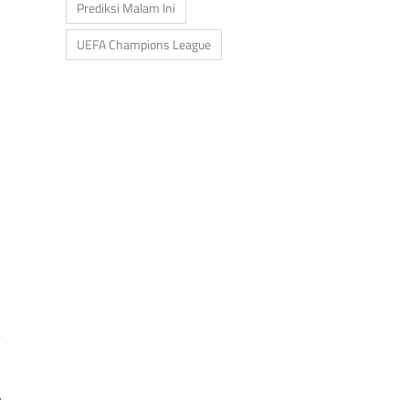
Prediksi Malam Ini
UEFA Champions League
A