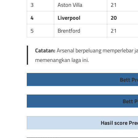
3
Aston Villa
21
4
Liverpool
20
5
Brentford
21
Catatan:
Arsenal berpeluang memperlebar jar
memenangkan laga ini.
Bett Pr
Bett P
Hasil score Pre