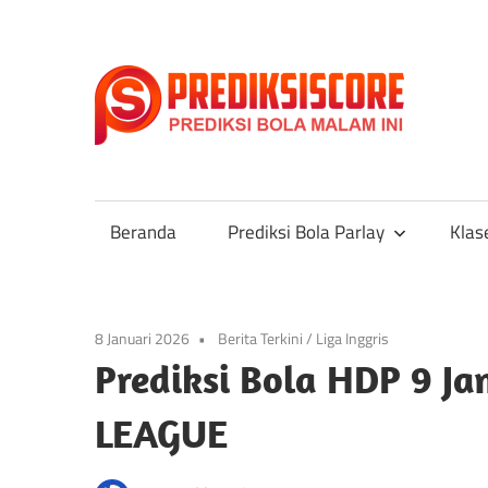
Skip
to
content
Pre
Sk
Prediksiscore
Memberikan
Bo
Prediksi
Beranda
Prediksi Bola Parlay
Kla
Skor
|
Bola,
Liga
8 Januari 2026
Berita Terkini
/
Liga Inggris
Champions,
Pre
Prediksi Bola HDP 9 J
Inggris,
Spanyol,
Bo
LEAGUE
Italia,
Jerman,