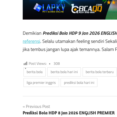
Demikian
Prediksi Bola HDP 9 Jan 2026 ENGLI
referensi
. Selalu utamakan feeling sendiri Seka
jika tembus jangan lupa ajak temannya. Salam P
Post Views:
308
berita bola
berita bola hari ini
berita bola terbaru
liga premier inggris
prediksi bola hari ini
Navigasi
Previous Post
Prediksi Bola HDP 8 Jan 2026 ENGLISH PREMIER