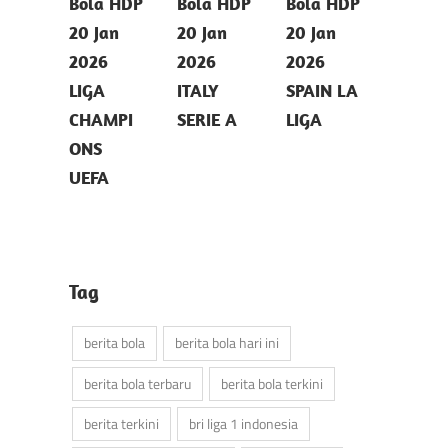
Bola HDP
Bola HDP
Bola HDP
20 Jan
20 Jan
20 Jan
2026
2026
2026
LIGA
ITALY
SPAIN LA
CHAMPI
SERIE A
LIGA
ONS
UEFA
Tag
berita bola
berita bola hari ini
berita bola terbaru
berita bola terkini
berita terkini
bri liga 1 indonesia