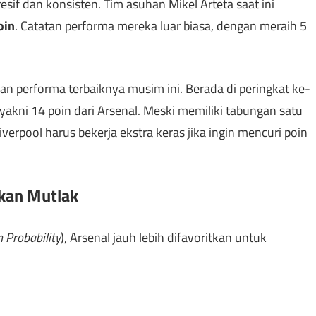
sif dan konsisten. Tim asuhan Mikel Arteta saat ini
oin
. Catatan performa mereka luar biasa, dengan meraih 5
n performa terbaiknya musim ini. Berada di peringkat ke-
yakni 14 poin dari Arsenal. Meski memiliki tabungan satu
erpool harus bekerja ekstra keras jika ingin mencuri poin
kan Mutlak
 Probability
), Arsenal jauh lebih difavoritkan untuk