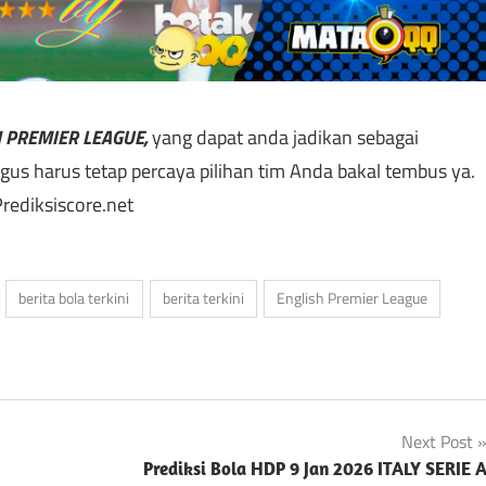
SH PREMIER LEAGUE
,
yang dapat anda jadikan sebagai
ligus harus tetap percaya pilihan tim Anda bakal tembus ya.
rediksiscore.net
berita bola terkini
berita terkini
English Premier League
Next Post
Prediksi Bola HDP 9 Jan 2026 ITALY SERIE 