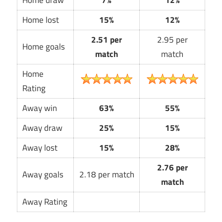
Home draw
7%
12%
Home lost
15%
12%
2.51 per
2.95 per
Home goals
match
match
Home
Rating
Away win
63%
55%
Away draw
25%
15%
Away lost
15%
28%
2.76 per
Away goals
2.18 per match
match
Away Rating