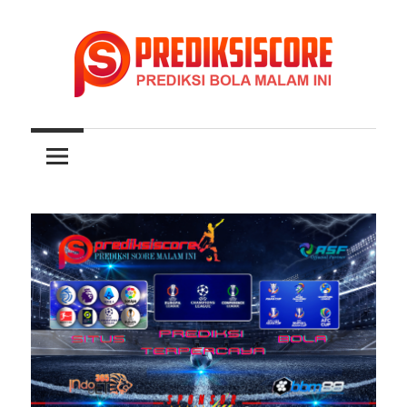
Skip
to
content
Prediksiscore
Prediksi
Memberikan
Prediksi
Skor
Skor
Bola
Bola,
Liga
|
Champions,
Inggris,
Prediksi
Spanyol,
Italia,
Bola
Jerman,
Malam
Euro,