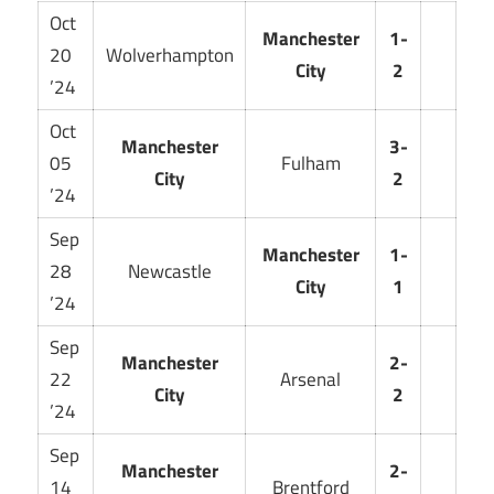
Oct
Manchester
1-
20
Wolverhampton
City
2
’24
Oct
Manchester
3-
05
Fulham
City
2
’24
Sep
Manchester
1-
28
Newcastle
City
1
’24
Sep
Manchester
2-
22
Arsenal
City
2
’24
Sep
Manchester
2-
14
Brentford