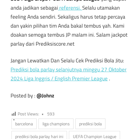
anda jadikan sebagai
referensi.
Selalu utamakan
feeling Anda sendiri. Sekaligus harus tetap percaya
dan yakin pilihan tim Anda bakal tembus yah. Kami
doakan semoga tembus JP malam ini. Salam jackpot
parlay dari Prediksiscore.net
Jangan Lewatkan Dan Selalu Cek Prediksi Bola Jitu:
Prediksi bola parlay selanjutnya minggu 27 Oktober
2024 Liga Inggris / English Premier League
.
Posted by :
@Johnz
Post Views:
593
barcelona
liga champions
prediksi bola
prediksi bola parlay hari ini
UEFA Champion League