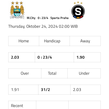
M.City
0 : 23/4
Sparta Praha
Thursday, Oktober 24, 2024 02:00 WIB
Home
Handicap
Away
2.03
0 : 23/4
1.90
Over
Total
Under
1.91
31/2
2.03
Recent