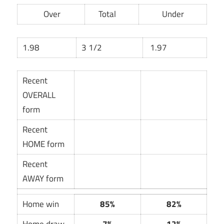
Over
Total
Under
1.98
3 1/2
1.97
Recent
OVERALL
form
Recent
HOME form
Recent
AWAY form
Home win
85%
82%