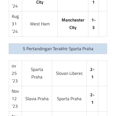
City
1
’24
Aug
Manchester
1-
31
West Ham
City
3
’24
5 Pertandingan Terakhir Sparta Praha
ov
Sparta
2-
25
Slovan Liberec
Praha
1
’23
Nov
2-
12
Slavia Praha
Sparta Praha
1
’23