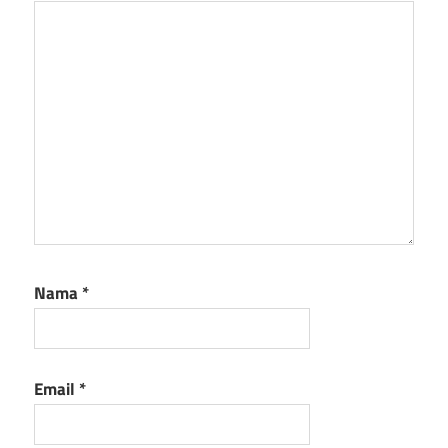
Nama
*
Email
*