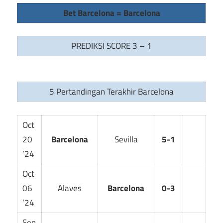
Bet Barcelona = Barcelona
PREDIKSI SCORE 3 – 1
5 Pertandingan Terakhir Barcelona
Oct
20
Barcelona
Sevilla
5-1
’24
Oct
06
Alaves
Barcelona
0-3
’24
Sep