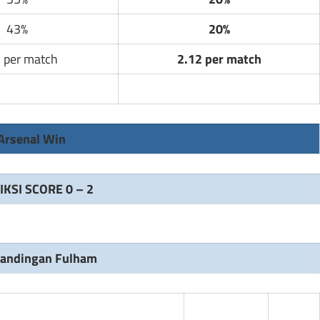
43%
20%
 per match
2.12 per match
Arsenal Win
IKSI SCORE 0 – 2
tandingan
Fulham