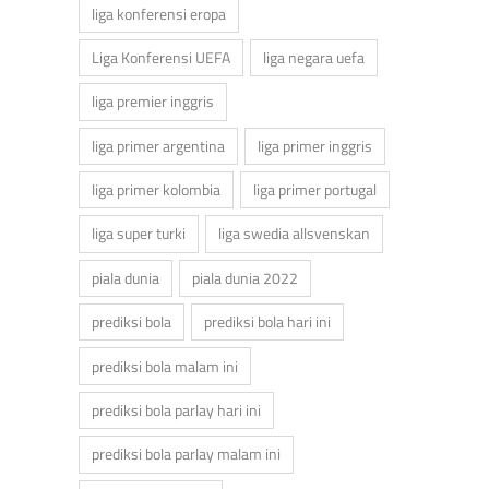
liga konferensi eropa
Liga Konferensi UEFA
liga negara uefa
liga premier inggris
liga primer argentina
liga primer inggris
liga primer kolombia
liga primer portugal
liga super turki
liga swedia allsvenskan
piala dunia
piala dunia 2022
prediksi bola
prediksi bola hari ini
prediksi bola malam ini
prediksi bola parlay hari ini
prediksi bola parlay malam ini