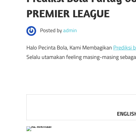
PREMIER LEAGUE
Posted by
admin
Halo Pecinta Bola, Kami Membagikan
Prediksi
Selalu utamakan feeling masing-masing sebaga
ENGLIS