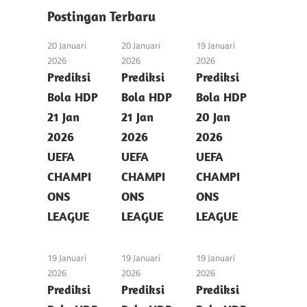
Postingan Terbaru
20 Januari
20 Januari
19 Januari
2026
2026
2026
Prediksi
Prediksi
Prediksi
Bola HDP
Bola HDP
Bola HDP
21 Jan
21 Jan
20 Jan
2026
2026
2026
UEFA
UEFA
UEFA
CHAMPI
CHAMPI
CHAMPI
ONS
ONS
ONS
LEAGUE
LEAGUE
LEAGUE
19 Januari
19 Januari
19 Januari
2026
2026
2026
Prediksi
Prediksi
Prediksi