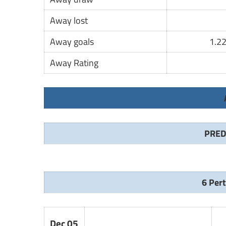
Away lost
Away goals
1.22
Away Rating
PRED
6 Per
Dec 05