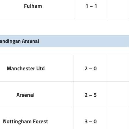
Fulham
1 – 1
tandingan Arsenal
Manchester Utd
2 – 0
Arsenal
2 – 5
Nottingham Forest
3 – 0