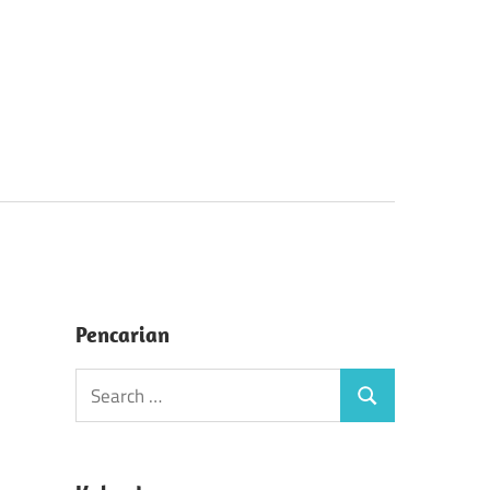
Pencarian
S
S
e
e
a
a
r