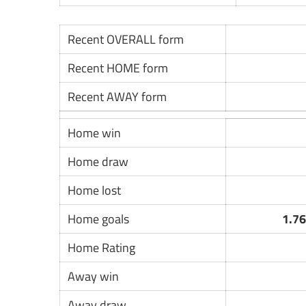
Recent OVERALL form
Recent HOME form
Recent AWAY form
Home win
Home draw
Home lost
Home goals
1.76
Home Rating
Away win
Away draw