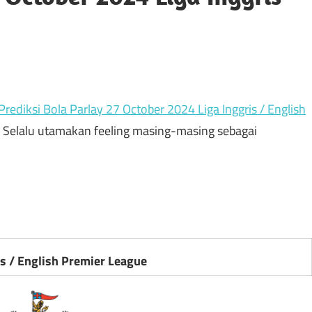
Prediksi Bola Parlay 27 October 2024 Liga Inggris / English
. Selalu utamakan feeling masing-masing sebagai
is / English Premier League