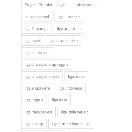
English Premier League
italian serie a
la liga spanyol
liga 1 prancis
liga 2 spanyol
liga argentina
liga brazil
liga brazil serie a
liga champions
liga championship inggris
liga champions uefa
liga eropa
liga eropa uefa
liga indonesia
liga inggris
liga italia
liga italia serie a
liga italia serie b
liga jepang
liga jerman bundesliga