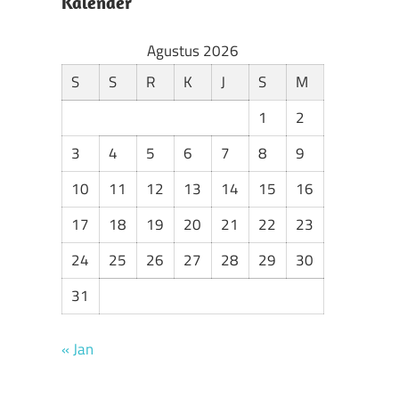
Kalender
r
c
c
h
Agustus 2026
h
f
S
S
R
K
J
S
M
o
1
2
r
:
3
4
5
6
7
8
9
10
11
12
13
14
15
16
17
18
19
20
21
22
23
24
25
26
27
28
29
30
31
« Jan