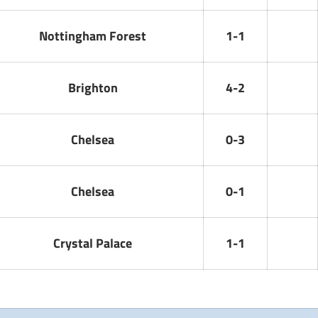
Nottingham Forest
1-1
Brighton
4-2
Chelsea
0-3
Chelsea
0-1
Crystal Palace
1-1