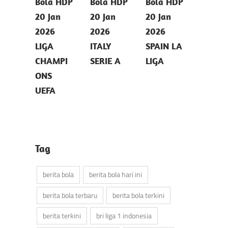
Bola HDP
Bola HDP
Bola HDP
20 Jan
20 Jan
20 Jan
2026
2026
2026
LIGA
ITALY
SPAIN LA
CHAMPI
SERIE A
LIGA
ONS
UEFA
Tag
berita bola
berita bola hari ini
berita bola terbaru
berita bola terkini
berita terkini
bri liga 1 indonesia