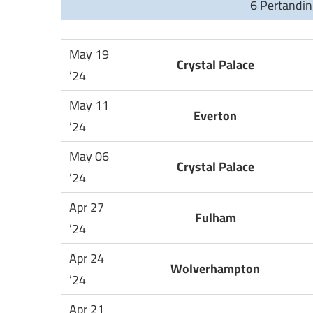
6 Pertandin
May 19
Crystal Palace
’24
May 11
Everton
’24
May 06
Crystal Palace
’24
Apr 27
Fulham
’24
Apr 24
Wolverhampton
’24
Apr 21