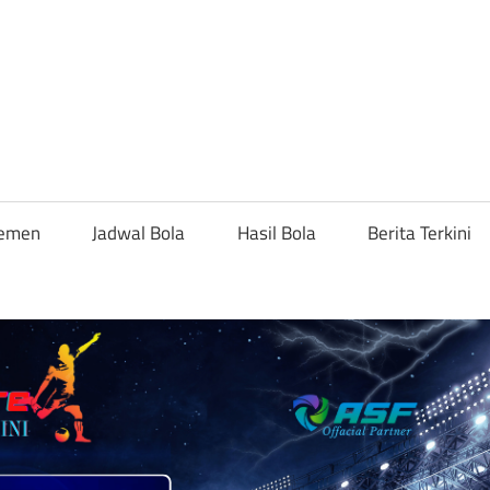
diksi
or
la
semen
Jadwal Bola
Hasil Bola
Berita Terkini
diksi
la