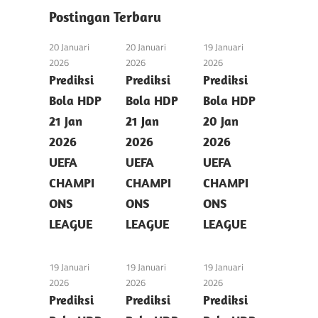
Postingan Terbaru
20 Januari
20 Januari
19 Januari
2026
2026
2026
Prediksi
Prediksi
Prediksi
Bola HDP
Bola HDP
Bola HDP
21 Jan
21 Jan
20 Jan
2026
2026
2026
UEFA
UEFA
UEFA
CHAMPI
CHAMPI
CHAMPI
ONS
ONS
ONS
LEAGUE
LEAGUE
LEAGUE
19 Januari
19 Januari
19 Januari
2026
2026
2026
Prediksi
Prediksi
Prediksi