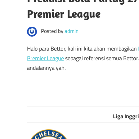
Premier League
Posted by
admin
Halo para Bettor, kali ini kita akan membagikan
Premier League
sebagai referensi semua Bettor
andalannya yah.
Liga Inggr