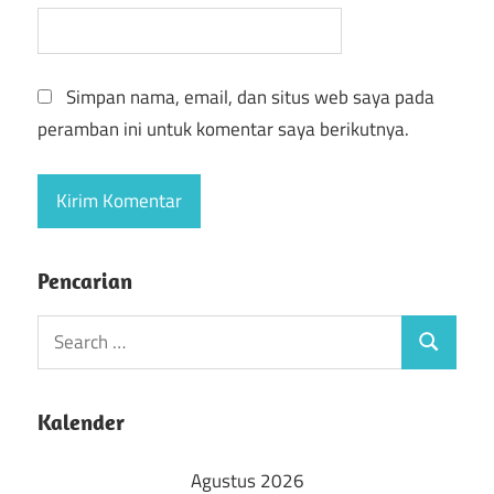
Simpan nama, email, dan situs web saya pada
peramban ini untuk komentar saya berikutnya.
Pencarian
S
S
e
e
a
a
Kalender
r
r
c
Agustus 2026
c
h