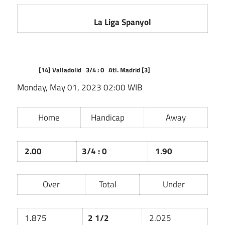
La Liga Spanyol
[14]
Valladolid
3/4 : 0
Atl. Madrid
[3]
Monday, May 01, 2023 02:00 WIB
Home
Handicap
Away
2.00
3/4 : 0
1.90
Over
Total
Under
1.875
2 1/2
2.025