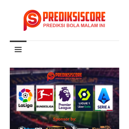
Skip
to
content
Prediksiscore
Prediksi
Memberikan
Prediksi
Skor
Skor
Bola
Bola,
Liga
|
Champions,
Inggris,
Prediksi
Spanyol,
Italia,
Bola
Jerman,
Malam
Euro,