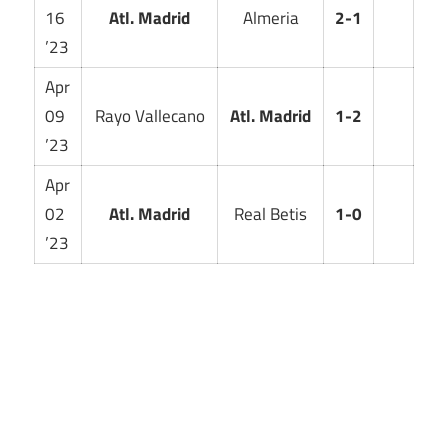
16
Atl. Madrid
Almeria
2-1
’23
Apr
09
Rayo Vallecano
Atl. Madrid
1-2
’23
Apr
02
Atl. Madrid
Real Betis
1-0
’23