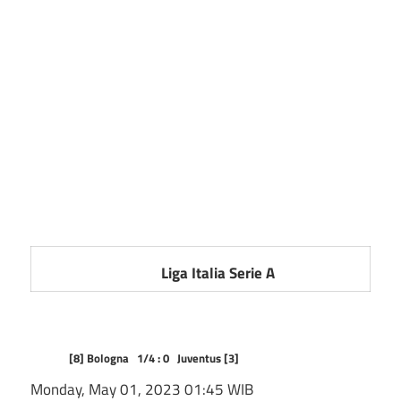
Liga Italia Serie A
[8]
Bologna
1/4 : 0
Juventus
[3]
Monday, May 01, 2023 01:45 WIB