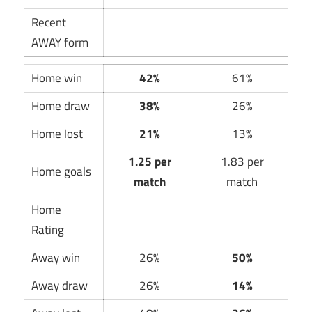
Recent
AWAY form
Home win
42%
61%
Home draw
38%
26%
Home lost
21%
13%
1.25 per
1.83 per
Home goals
match
match
Home
Rating
Away win
26%
50%
Away draw
26%
14%