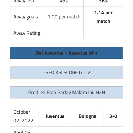
Away lost
48%
36%
1.14 per
Away goals
1.09 per match
match
Away Rating
Bet Juventus = Juventus Win
PREDIKSI SCORE 0 – 2
Prediksi Bola Parlay Malam Ini: H2H
October
Juventus
Bologna
3-0
02, 2022
April 16,