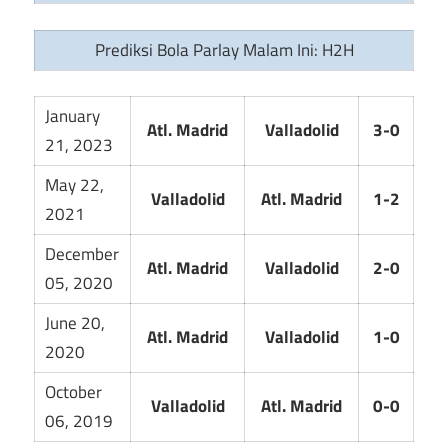
Prediksi Bola Parlay Malam Ini: H2H
January
Atl. Madrid
Valladolid
3-0
21, 2023
May 22,
Valladolid
Atl. Madrid
1-2
2021
December
Atl. Madrid
Valladolid
2-0
05, 2020
June 20,
Atl. Madrid
Valladolid
1-0
2020
October
Valladolid
Atl. Madrid
0-0
06, 2019