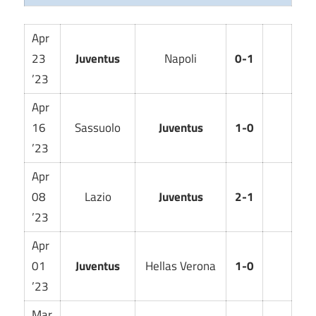
Apr
23
Juventus
Napoli
0-1
’23
Apr
16
Sassuolo
Juventus
1-0
’23
Apr
08
Lazio
Juventus
2-1
’23
Apr
01
Juventus
Hellas Verona
1-0
’23
Mar