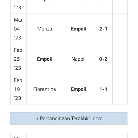
’23
Mar
04
Monza
Empoli
2-1
’23
Feb
25
Empoli
Napoli
0-2
’23
Feb
19
Fiorentina
Empoli
1-1
’23
5 Pertandingan Terakhir Lecce