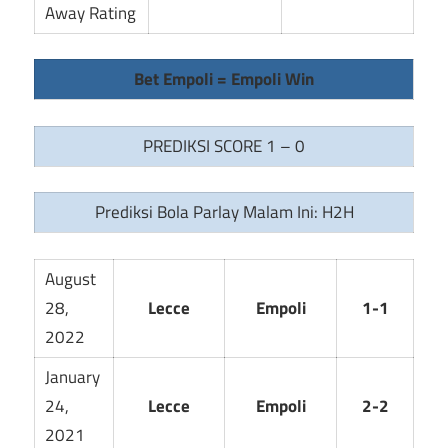
Away Rating
Bet Empoli = Empoli Win
PREDIKSI SCORE 1 – 0
Prediksi Bola Parlay Malam Ini: H2H
August
28,
Lecce
Empoli
1-1
2022
January
24,
Lecce
Empoli
2-2
2021