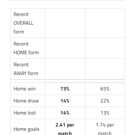
Recent
OVERALL
form
Recent
HOME form
Recent
AWAY form
Home win
73%
65%
Home draw
14%
22%
Home lost
14%
13%
2.41 per
1.74 per
Home goals
match
match