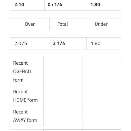
2.10
0 : 1/4
1.80
Over
Total
Under
2.075
2 1/4
1.80
Recent
OVERALL
form
Recent
HOME form
Recent
AWAY form