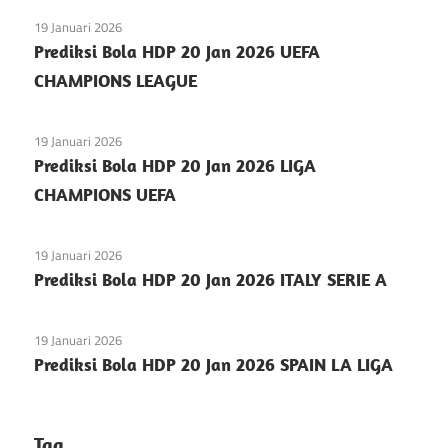
19 Januari 2026
Prediksi Bola HDP 20 Jan 2026 UEFA
CHAMPIONS LEAGUE
19 Januari 2026
Prediksi Bola HDP 20 Jan 2026 LIGA
CHAMPIONS UEFA
19 Januari 2026
Prediksi Bola HDP 20 Jan 2026 ITALY SERIE A
19 Januari 2026
Prediksi Bola HDP 20 Jan 2026 SPAIN LA LIGA
Tag