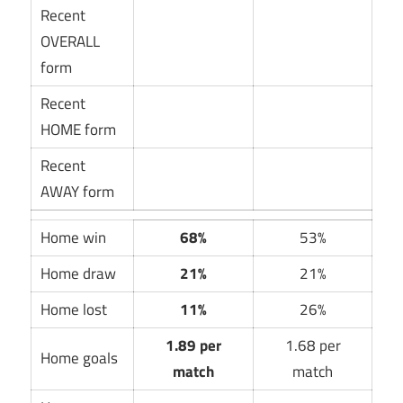
Recent
OVERALL
form
Recent
HOME form
Recent
AWAY form
Home win
68%
53%
Home draw
21%
21%
Home lost
11%
26%
1.89 per
1.68 per
Home goals
match
match