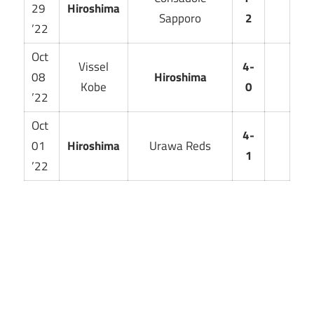
29
Hiroshima
Sapporo
2
’22
Oct
Vissel
4-
08
Hiroshima
Kobe
0
’22
Oct
4-
01
Hiroshima
Urawa Reds
1
’22