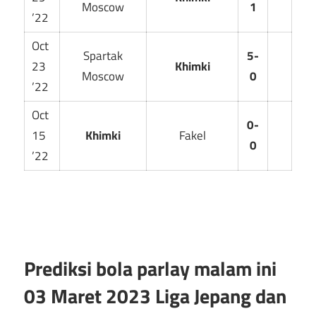
Moscow
1
’22
Oct
Spartak
5-
23
Khimki
Moscow
0
’22
Oct
0-
15
Khimki
Fakel
0
’22
Prediksi bola parlay malam ini
03 Maret 2023 Liga Jepang dan