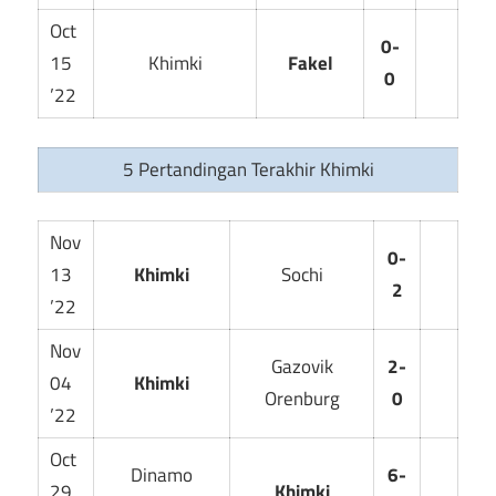
Oct
0-
15
Khimki
Fakel
0
’22
5 Pertandingan Terakhir Khimki
Nov
0-
13
Khimki
Sochi
2
’22
Nov
Gazovik
2-
04
Khimki
Orenburg
0
’22
Oct
Dinamo
6-
29
Khimki