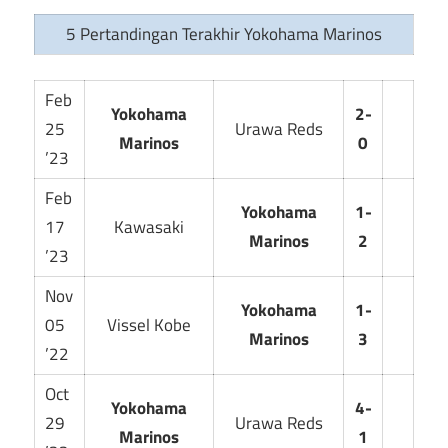
5 Pertandingan Terakhir Yokohama Marinos
Feb
Yokohama
2-
25
Urawa Reds
Marinos
0
’23
Feb
Yokohama
1-
17
Kawasaki
Marinos
2
’23
Nov
Yokohama
1-
05
Vissel Kobe
Marinos
3
’22
Oct
Yokohama
4-
29
Urawa Reds
Marinos
1