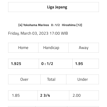
Liga Jepang
[4]
Yokohama Marinos
0 : 1/2
Hiroshima
[12]
Friday, March 03, 2023 17:00 WIB
Home
Handicap
Away
1.925
0 : 1/2
1.95
Over
Total
Under
1.85
2 3/4
2.00