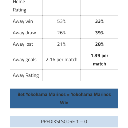
Home
Rating
Away win
53%
33%
Away draw
26%
39%
Away lost
21%
28%
1.39 per
Away goals
2.16 per match
match
Away Rating
Bet Yokohama Marinos = Yokohama Marinos
Win
PREDIKSI SCORE 1 – 0