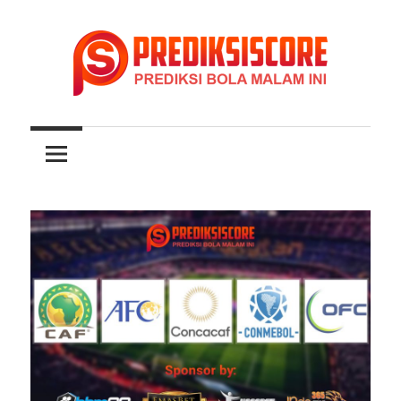
Skip
to
content
Prediksiscore
Prediksi
Memberikan
Prediksi
Skor
Skor
Bola
Bola,
Liga
|
Champions,
Inggris,
Prediksi
Spanyol,
Italia,
Bola
Jerman,
Malam
Euro,