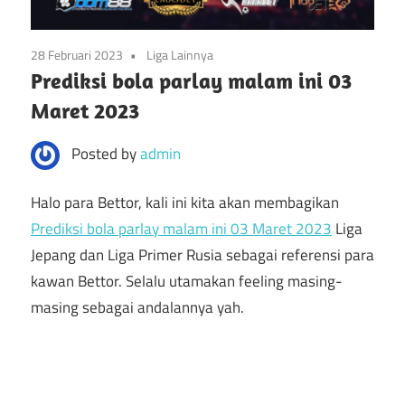
Piala
Ini
Dunia
28 Februari 2023
Liga Lainnya
2022,
|
Prediksi bola parlay malam ini 03
Cuplikan
Maret 2023
Bocoran
Gol
Setiap
Posted by
admin
Piala
Hari
Lengkap
Halo para Bettor, kali ini kita akan membagikan
Dunia
Dengan
Prediksi bola parlay malam ini 03 Maret 2023
Liga
Statistik.
2022
Jepang dan Liga Primer Rusia sebagai referensi para
kawan Bettor. Selalu utamakan feeling masing-
masing sebagai andalannya yah.