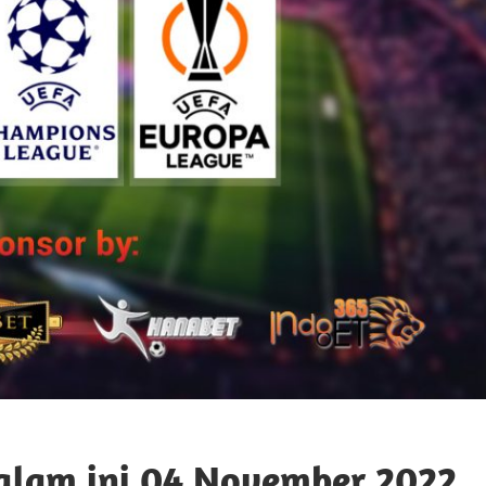
lam
coran
la
nia
22
malam ini 04 November 2022