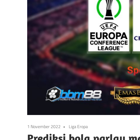
Ma
Euro,
Piala
Ini
Dunia
2022,
|
Cuplikan
Gol
Bo
Setiap
Hari
Pia
Lengkap
Dengan
Du
Statistik.
20
1 November 2022
Liga Eropa
Prediksi bola parlay 