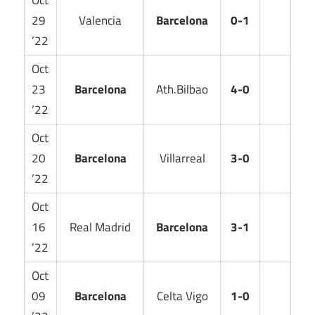
29
Valencia
Barcelona
0-1
’22
Oct
23
Barcelona
Ath.Bilbao
4-0
’22
Oct
20
Barcelona
Villarreal
3-0
’22
Oct
16
Real Madrid
Barcelona
3-1
’22
Oct
09
Barcelona
Celta Vigo
1-0