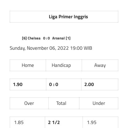
Liga Primer Inggris
[6]
Chelsea
0 : 0
Arsenal
[1]
Sunday, November 06, 2022 19:00 WIB
Home
Handicap
Away
1.90
0 : 0
2.00
Over
Total
Under
1.85
2 1/2
1.95