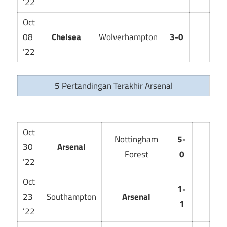
’22
Oct
08
Chelsea
Wolverhampton
3-0
’22
5 Pertandingan Terakhir Arsenal
Oct
Nottingham
5-
30
Arsenal
Forest
0
’22
Oct
1-
23
Southampton
Arsenal
1
’22