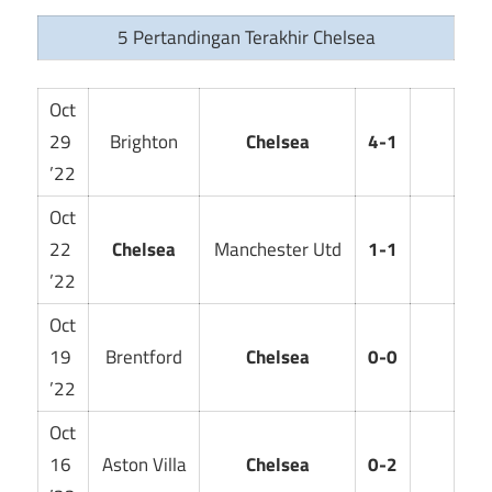
5 Pertandingan Terakhir Chelsea
Oct
29
Brighton
Chelsea
4-1
’22
Oct
22
Chelsea
Manchester Utd
1-1
’22
Oct
19
Brentford
Chelsea
0-0
’22
Oct
16
Aston Villa
Chelsea
0-2