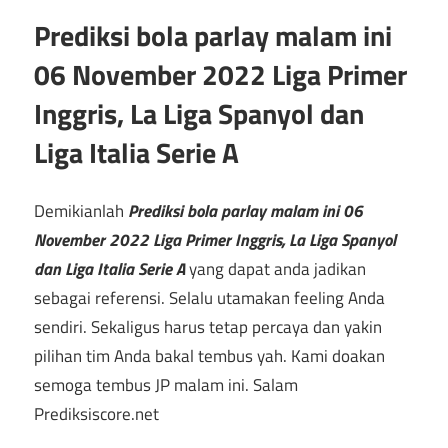
Prediksi bola parlay malam ini
06 November 2022 Liga Primer
Inggris, La Liga Spanyol dan
Liga Italia Serie A
Demikianlah
Prediksi bola parlay malam ini 06
November 2022 Liga Primer Inggris, La Liga Spanyol
dan Liga Italia Serie A
yang dapat anda jadikan
sebagai referensi. Selalu utamakan feeling Anda
sendiri. Sekaligus harus tetap percaya dan yakin
pilihan tim Anda bakal tembus yah. Kami doakan
semoga tembus JP malam ini. Salam
Prediksiscore.net