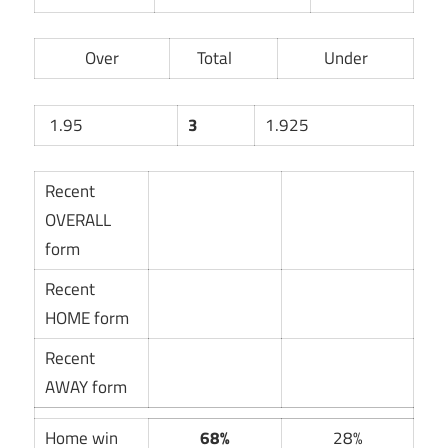
Over
Total
Under
1.95
3
1.925
Recent
OVERALL
form
Recent
HOME form
Recent
AWAY form
Home win
68%
28%