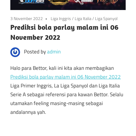
Piala
Ini
Dunia
3 November 2022
Liga Inggris
/
Liga Italia
/
Liga Spanyol
2022,
|
Prediksi bola parlay malam ini 06
Cuplikan
November 2022
Bocoran
Gol
Setiap
Posted by
admin
Piala
Hari
Lengkap
Halo para Bettor, kali ini kita akan membagikan
Dunia
Dengan
Prediksi bola parlay malam ini 06 November 2022
Statistik.
2022
Liga Primer Inggris, La Liga Spanyol dan Liga Italia
Serie A sebagai referensi para kawan Bettor. Selalu
utamakan feeling masing-masing sebagai
andalannya yah.