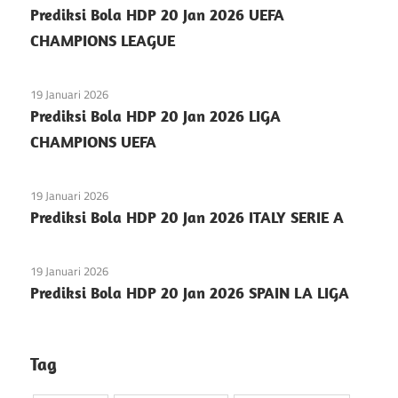
Prediksi Bola HDP 20 Jan 2026 UEFA
CHAMPIONS LEAGUE
19 Januari 2026
Prediksi Bola HDP 20 Jan 2026 LIGA
CHAMPIONS UEFA
19 Januari 2026
Prediksi Bola HDP 20 Jan 2026 ITALY SERIE A
19 Januari 2026
Prediksi Bola HDP 20 Jan 2026 SPAIN LA LIGA
Tag