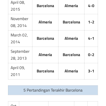
April 08,
Barcelona
Almeria
4-0
2015
November
Almeria
Barcelona
1-2
08, 2014
March 02,
Barcelona
Almeria
4-1
2014
September
Almeria
Barcelona
0-2
28, 2013
April 09,
Barcelona
Almeria
3-1
2011
5 Pertandingan Terakhir Barcelona
Oct