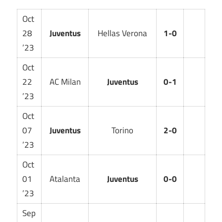
Oct
28
Juventus
Hellas Verona
1-0
’23
Oct
22
AC Milan
Juventus
0-1
’23
Oct
07
Juventus
Torino
2-0
’23
Oct
01
Atalanta
Juventus
0-0
’23
Sep