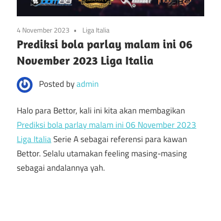
Piala
Ini
Dunia
4 November 2023
Liga Italia
2022,
|
Prediksi bola parlay malam ini 06
Cuplikan
November 2023 Liga Italia
Bocoran
Gol
Setiap
Posted by
admin
Piala
Hari
Lengkap
Halo para Bettor, kali ini kita akan membagikan
Dunia
Dengan
Prediksi bola parlay malam ini 06 November 2023
Statistik.
2022
Liga Italia
Serie A sebagai referensi para kawan
Bettor. Selalu utamakan feeling masing-masing
sebagai andalannya yah.