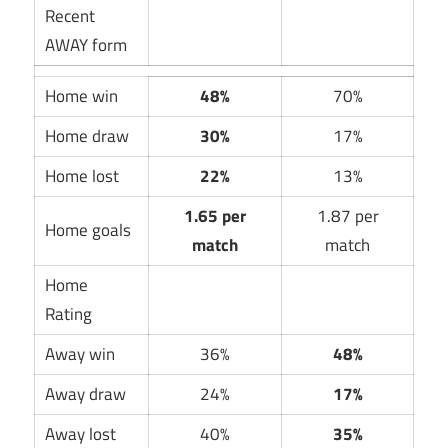
Recent
AWAY form
Home win
48%
70%
Home draw
30%
17%
Home lost
22%
13%
1.65 per
1.87 per
Home goals
match
match
Home
Rating
Away win
36%
48%
Away draw
24%
17%
Away lost
40%
35%