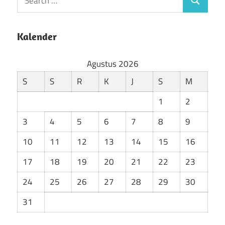
S
e
e
a
a
Kalender
r
r
c
Agustus 2026
c
h
h
S
S
R
K
J
S
M
f
o
1
2
r
3
4
5
6
7
8
9
:
10
11
12
13
14
15
16
17
18
19
20
21
22
23
24
25
26
27
28
29
30
31