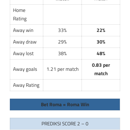
Home
Rating
Away win
33%
22%
Away draw
29%
30%
Away lost
38%
48%
0.83 per
Away goals
1.21 per match
match
Away Rating
Bet Roma = Roma Win
PREDIKSI SCORE 2 – 0