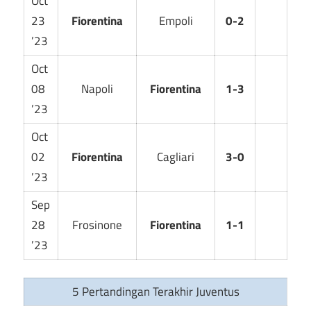
Oct
23
Fiorentina
Empoli
0-2
’23
Oct
08
Napoli
Fiorentina
1-3
’23
Oct
02
Fiorentina
Cagliari
3-0
’23
Sep
28
Frosinone
Fiorentina
1-1
’23
5 Pertandingan Terakhir Juventus