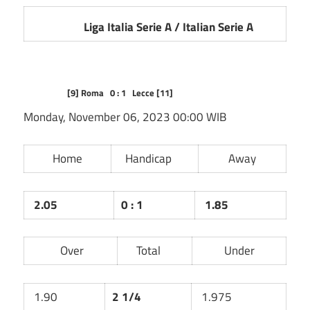
Liga Italia Serie A / Italian Serie A
[9]
Roma
0 : 1
Lecce
[11]
Monday, November 06, 2023 00:00 WIB
Home
Handicap
Away
2.05
0 : 1
1.85
Over
Total
Under
1.90
2 1/4
1.975