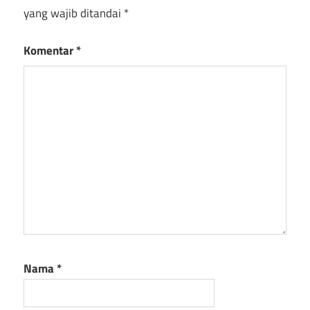
yang wajib ditandai
*
Komentar
*
Nama
*