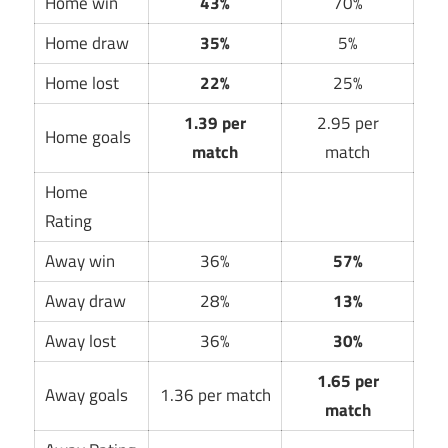
Home win
43%
70%
Home draw
35%
5%
Home lost
22%
25%
1.39 per
2.95 per
Home goals
match
match
Home
Rating
Away win
36%
57%
Away draw
28%
13%
Away lost
36%
30%
1.65 per
Away goals
1.36 per match
match