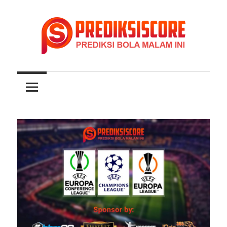
Skip
to
content
Prediksiscore
Prediksi
Memberikan
Prediksi
Skor
Skor
Bola
Bola,
Liga
|
Champions,
Inggris,
Prediksi
Spanyol,
Italia,
Bola
Jerman,
Malam
Euro,