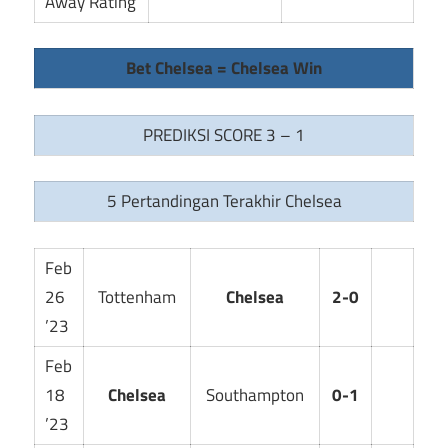
Away Rating
Bet Chelsea = Chelsea Win
PREDIKSI SCORE 3 – 1
5 Pertandingan Terakhir Chelsea
Feb
26
Tottenham
Chelsea
2-0
’23
Feb
18
Chelsea
Southampton
0-1
’23