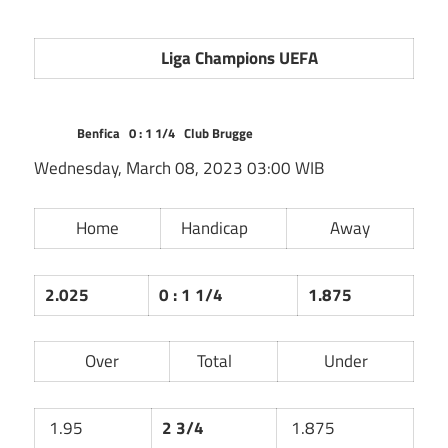
Liga Champions UEFA
Benfica
0 : 1 1/4
Club Brugge
Wednesday, March 08, 2023 03:00 WIB
Home
Handicap
Away
2.025
0 : 1 1/4
1.875
Over
Total
Under
1.95
2 3/4
1.875