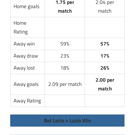
1.75 per
2.04 per
Home goals
match
match
Home
Rating
Away win
59%
57%
Away draw
23%
17%
Away lost
18%
26%
2.00 per
Away goals
2.09 per match
match
Away Rating
Bet Lazio = Lazio Win