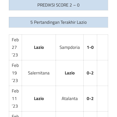
PREDIKSI SCORE 2 – 0
5 Pertandingan Terakhir Lazio
Feb
27
Lazio
Sampdoria
1-0
’23
Feb
19
Salernitana
Lazio
0-2
’23
Feb
11
Lazio
Atalanta
0-2
’23
Feb