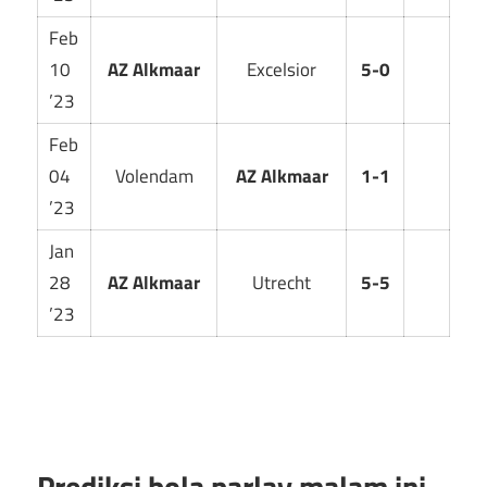
Feb
10
AZ Alkmaar
Excelsior
5-0
’23
Feb
04
Volendam
AZ Alkmaar
1-1
’23
Jan
28
AZ Alkmaar
Utrecht
5-5
’23
Prediksi bola parlay malam ini