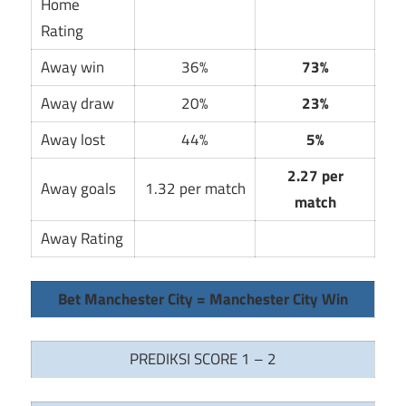
Home
Rating
Away win
36%
73%
Away draw
20%
23%
Away lost
44%
5%
2.27 per
Away goals
1.32 per match
match
Away Rating
Bet Manchester City = Manchester City Win
PREDIKSI SCORE 1 – 2