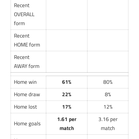
Recent
OVERALL
form
Recent
HOME form
Recent
AWAY form
Home win
61%
80%
Home draw
22%
8%
Home lost
17%
12%
1.61 per
3.16 per
Home goals
match
match