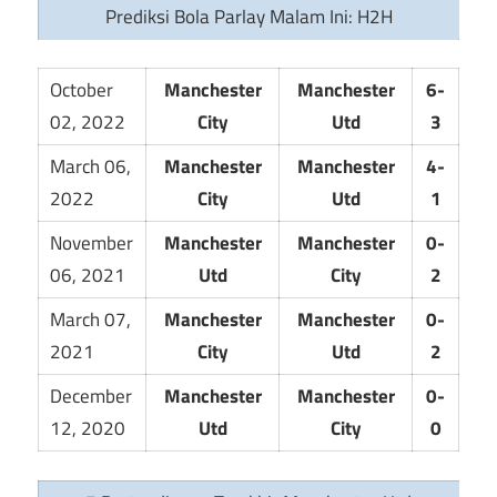
Prediksi Bola Parlay Malam Ini: H2H
October
Manchester
Manchester
6-
02, 2022
City
Utd
3
March 06,
Manchester
Manchester
4-
2022
City
Utd
1
November
Manchester
Manchester
0-
06, 2021
Utd
City
2
March 07,
Manchester
Manchester
0-
2021
City
Utd
2
December
Manchester
Manchester
0-
12, 2020
Utd
City
0