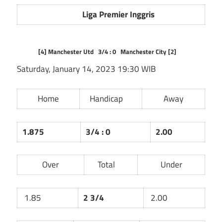
Liga Premier Inggris
[4]
Manchester Utd
3/4 : 0
Manchester City
[2]
Saturday, January 14, 2023 19:30 WIB
Home
Handicap
Away
1.875
3/4 : 0
2.00
Over
Total
Under
1.85
2 3/4
2.00