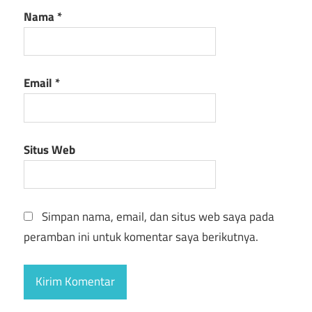
Nama
*
Email
*
Situs Web
Simpan nama, email, dan situs web saya pada
peramban ini untuk komentar saya berikutnya.