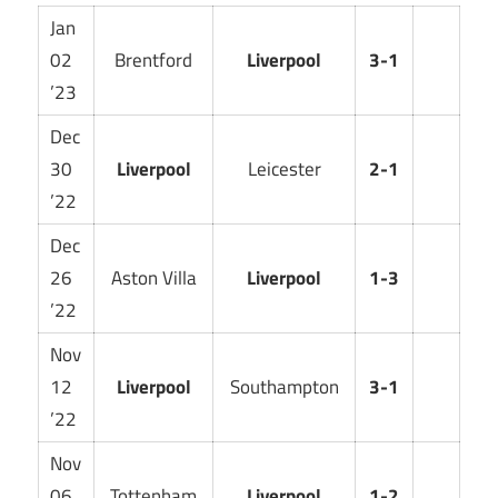
Jan
02
Brentford
Liverpool
3-1
’23
Dec
30
Liverpool
Leicester
2-1
’22
Dec
26
Aston Villa
Liverpool
1-3
’22
Nov
12
Liverpool
Southampton
3-1
’22
Nov
06
Tottenham
Liverpool
1-2