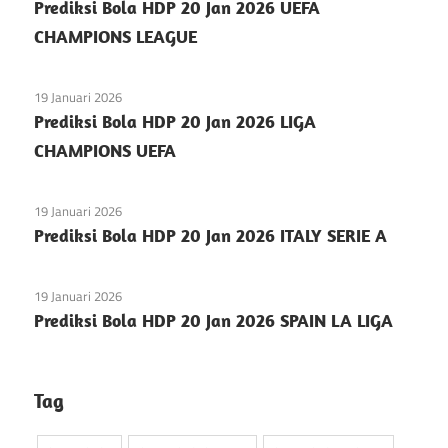
Prediksi Bola HDP 20 Jan 2026 UEFA
CHAMPIONS LEAGUE
19 Januari 2026
Prediksi Bola HDP 20 Jan 2026 LIGA
CHAMPIONS UEFA
19 Januari 2026
Prediksi Bola HDP 20 Jan 2026 ITALY SERIE A
19 Januari 2026
Prediksi Bola HDP 20 Jan 2026 SPAIN LA LIGA
Tag