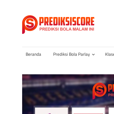
Skip
to
content
Pre
Sk
Prediksiscore
Memberikan
Bo
Prediksi
Beranda
Prediksi Bola Parlay
Kla
Skor
|
Bola,
Liga
Champions,
Pre
Inggris,
Spanyol,
Bo
Italia,
Jerman,