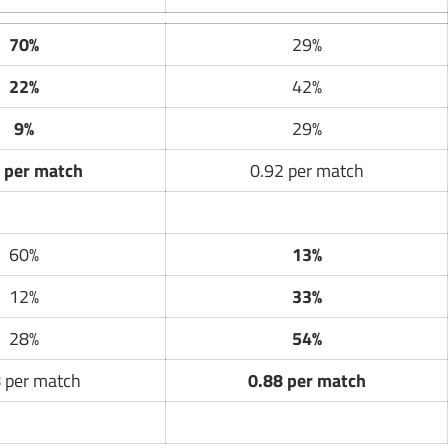
70%
29%
22%
42%
9%
29%
 per match
0.92 per match
60%
13%
12%
33%
28%
54%
 per match
0.88 per match