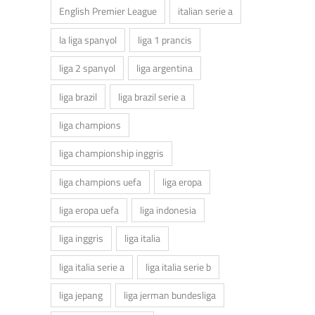
English Premier League
italian serie a
la liga spanyol
liga 1 prancis
liga 2 spanyol
liga argentina
liga brazil
liga brazil serie a
liga champions
liga championship inggris
liga champions uefa
liga eropa
liga eropa uefa
liga indonesia
liga inggris
liga italia
liga italia serie a
liga italia serie b
liga jepang
liga jerman bundesliga