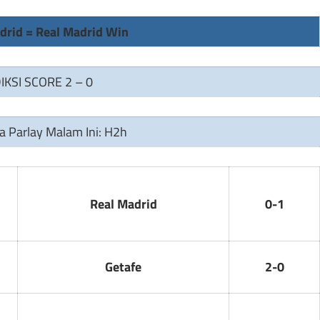
drid = Real Madrid Win
IKSI SCORE 2 – 0
la Parlay Malam Ini: H2h
Real Madrid
0-1
Getafe
2-0