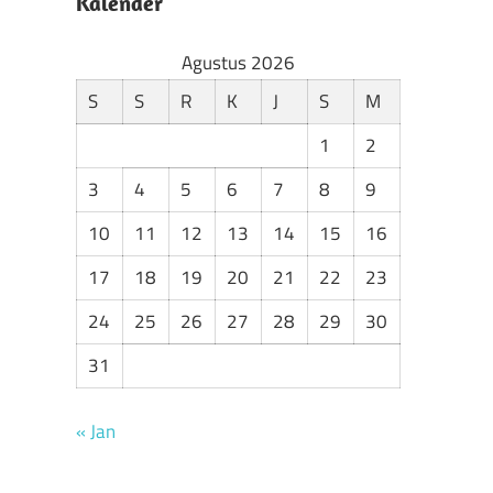
Kalender
r
c
c
h
Agustus 2026
h
f
S
S
R
K
J
S
M
o
1
2
r
:
3
4
5
6
7
8
9
10
11
12
13
14
15
16
17
18
19
20
21
22
23
24
25
26
27
28
29
30
31
« Jan