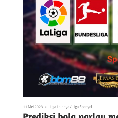
Ma
Euro,
Piala
Ini
Dunia
2022,
|
Cuplikan
Gol
Bo
Setiap
Hari
Pia
Lengkap
Dengan
Du
Statistik.
20
11 Mei 2023
Liga Lainnya
/
Liga Spanyol
Prediksi bola parlay m