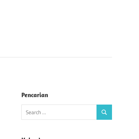
Pencarian
S
S
e
e
a
a
r