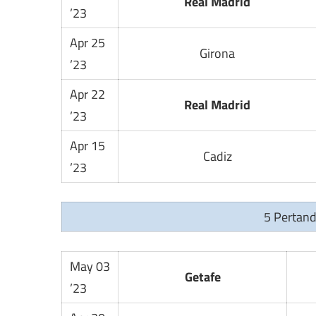
Real Madrid
’23
Apr 25
Girona
’23
Apr 22
Real Madrid
’23
Apr 15
Cadiz
’23
5 Pertand
May 03
Getafe
’23