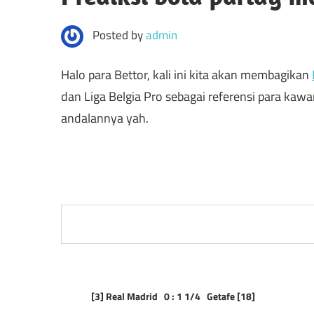
Posted by
admin
Halo para Bettor, kali ini kita akan membagikan
dan Liga Belgia Pro sebagai referensi para kaw
andalannya yah.
[3]
Real Madrid
0 : 1 1/4
Getafe
[18]