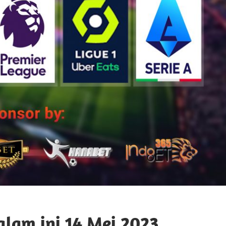
lam
coran
la
nia
22
alam ini 14 Mei 2023