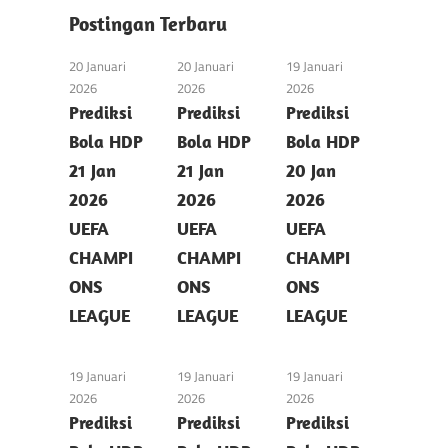
Postingan Terbaru
20 Januari
20 Januari
19 Januari
2026
2026
2026
Prediksi
Prediksi
Prediksi
Bola HDP
Bola HDP
Bola HDP
21 Jan
21 Jan
20 Jan
2026
2026
2026
UEFA
UEFA
UEFA
CHAMPI
CHAMPI
CHAMPI
ONS
ONS
ONS
LEAGUE
LEAGUE
LEAGUE
19 Januari
19 Januari
19 Januari
2026
2026
2026
Prediksi
Prediksi
Prediksi