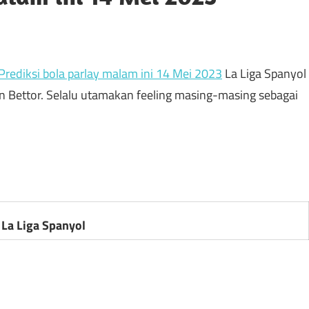
Prediksi bola parlay malam ini 14 Mei 2023
La Liga Spanyol
an Bettor. Selalu utamakan feeling masing-masing sebagai
La Liga Spanyol