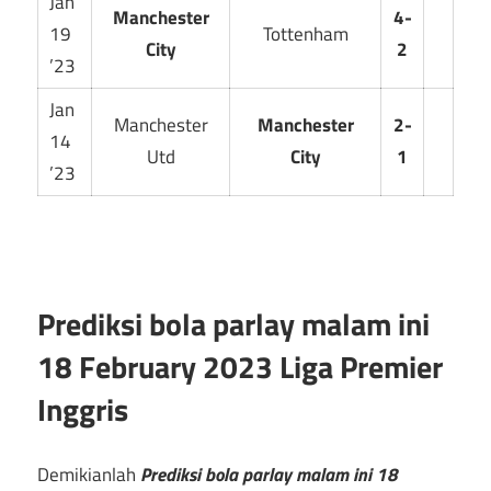
Jan
Manchester
4-
19
Tottenham
City
2
’23
Jan
Manchester
Manchester
2-
14
Utd
City
1
’23
Prediksi bola parlay malam ini
18 February 2023 Liga Premier
Inggris
Demikianlah
Prediksi bola parlay malam ini 18