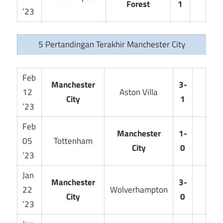
Forest
1
’23
5 Pertandingan Terakhir Manchester City
Feb
Manchester
3-
12
Aston Villa
City
1
’23
Feb
Manchester
1-
05
Tottenham
City
0
’23
Jan
Manchester
3-
22
Wolverhampton
City
0
’23