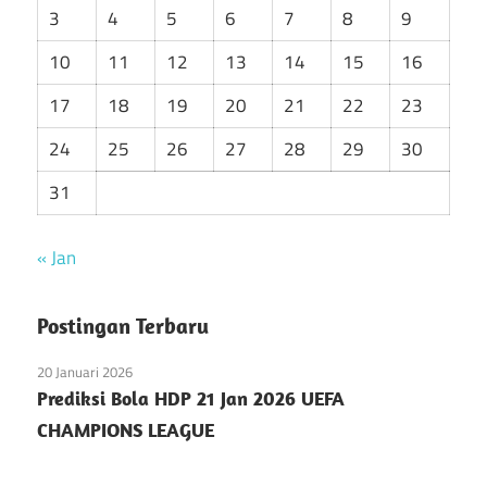
3
4
5
6
7
8
9
:
10
11
12
13
14
15
16
17
18
19
20
21
22
23
24
25
26
27
28
29
30
31
« Jan
Postingan Terbaru
20 Januari 2026
Prediksi Bola HDP 21 Jan 2026 UEFA
CHAMPIONS LEAGUE