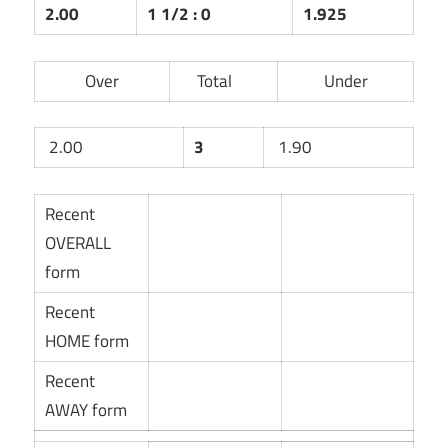
2.00
1 1/2 : 0
1.925
Over
Total
Under
2.00
3
1.90
Recent
OVERALL
form
Recent
HOME form
Recent
AWAY form