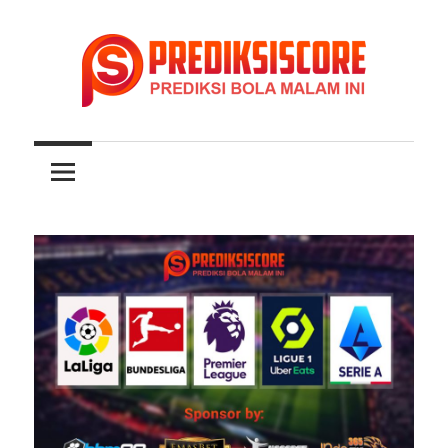
Skip
to
content
Prediksiscore
Prediksi
Memberikan
Prediksi
Skor
Skor
Bola
Bola,
Liga
|
Champions,
Inggris,
Prediksi
Spanyol,
Italia,
Bola
Jerman,
Malam
Euro,