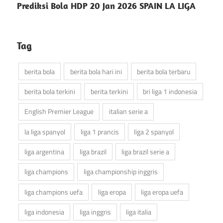
Prediksi Bola HDP 20 Jan 2026 SPAIN LA LIGA
Tag
berita bola
berita bola hari ini
berita bola terbaru
berita bola terkini
berita terkini
bri liga 1 indonesia
English Premier League
italian serie a
la liga spanyol
liga 1 prancis
liga 2 spanyol
liga argentina
liga brazil
liga brazil serie a
liga champions
liga championship inggris
liga champions uefa
liga eropa
liga eropa uefa
liga indonesia
liga inggris
liga italia