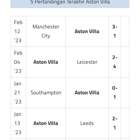
5 Pertandingan Terakhir Aston Villa
Feb
Manchester
3-
12
Aston Villa
City
1
’23
Feb
2-
04
Aston Villa
Leicester
4
’23
Jan
0-
21
Southampton
Aston Villa
1
’23
Jan
2-
13
Aston Villa
Leeds
1
’23