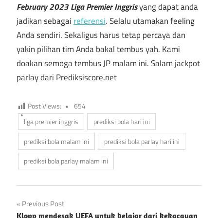
February 2023 Liga Premier Inggris
yang dapat anda
jadikan sebagai
referensi
. Selalu utamakan feeling
Anda sendiri. Sekaligus harus tetap percaya dan
yakin pilihan tim Anda bakal tembus yah. Kami
doakan semoga tembus JP malam ini. Salam jackpot
parlay dari Prediksiscore.net
Post Views:
654
liga premier inggris
prediksi bola hari ini
prediksi bola malam ini
prediksi bola parlay hari ini
prediksi bola parlay malam ini
Navigasi
Previous Post
Klopp mendesak UEFA untuk belajar dari kekacauan