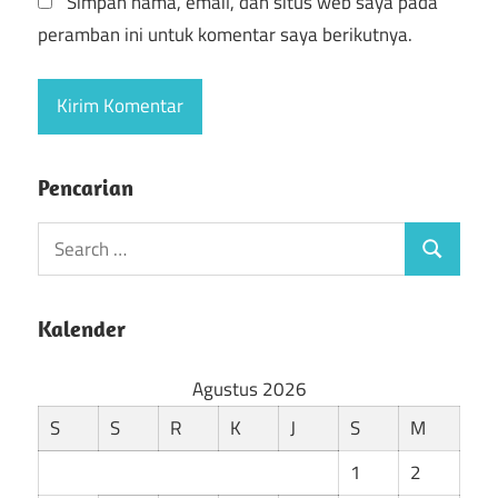
Simpan nama, email, dan situs web saya pada
peramban ini untuk komentar saya berikutnya.
Pencarian
S
S
e
e
a
a
Kalender
r
r
c
Agustus 2026
c
h
h
S
S
R
K
J
S
M
f
o
1
2
r