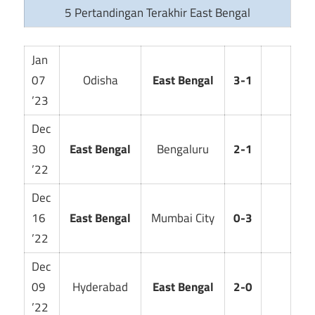
5 Pertandingan Terakhir East Bengal
Jan
07
Odisha
East Bengal
3-1
’23
Dec
30
East Bengal
Bengaluru
2-1
’22
Dec
16
East Bengal
Mumbai City
0-3
’22
Dec
09
Hyderabad
East Bengal
2-0
’22