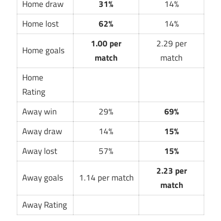
Home draw
31%
14%
Home lost
62%
14%
1.00 per
2.29 per
Home goals
match
match
Home
Rating
Away win
29%
69%
Away draw
14%
15%
Away lost
57%
15%
2.23 per
Away goals
1.14 per match
match
Away Rating