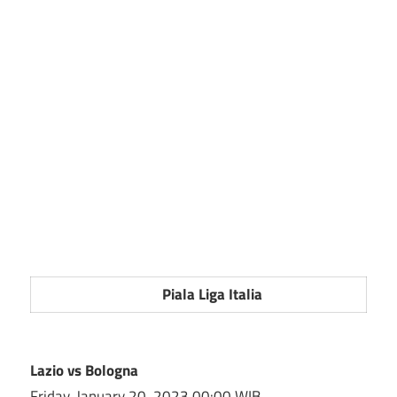
Piala Liga Italia
Lazio
vs
Bologna
Friday, January 20, 2023 00:00 WIB