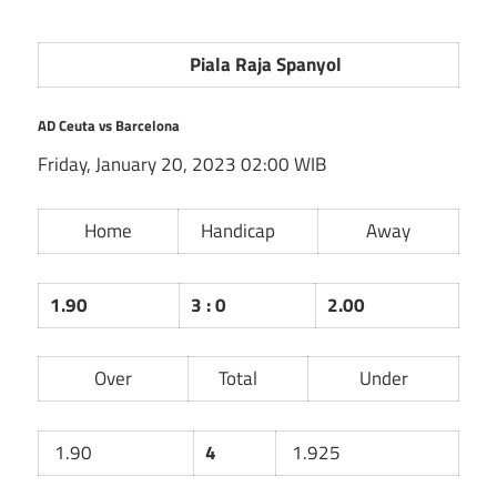
Piala Raja Spanyol
AD Ceuta
vs
Barcelona
Friday, January 20, 2023 02:00 WIB
Home
Handicap
Away
1.90
3 : 0
2.00
Over
Total
Under
1.90
4
1.925