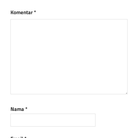
Komentar
*
Nama
*