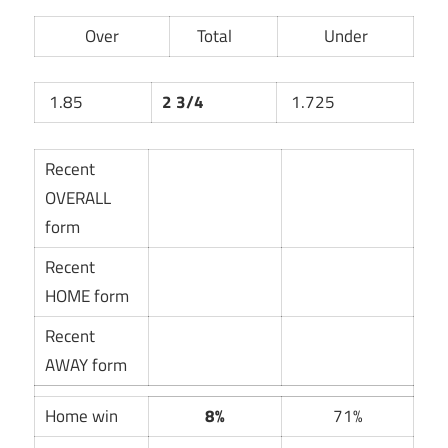
Over
Total
Under
1.85
2 3/4
1.725
Recent
OVERALL
form
Recent
HOME form
Recent
AWAY form
Home win
8%
71%