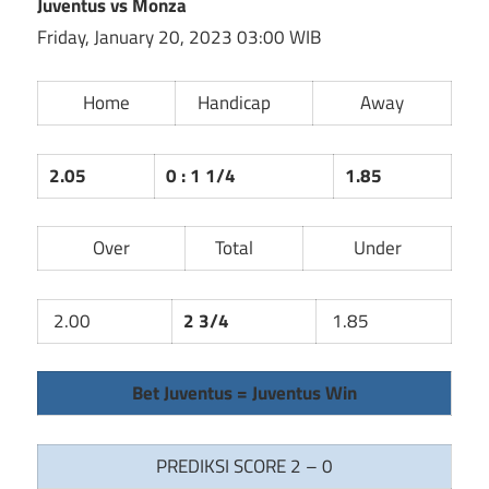
Juventus
vs
Monza
Friday, January 20, 2023 03:00 WIB
Home
Handicap
Away
2.05
0 : 1 1/4
1.85
Over
Total
Under
2.00
2 3/4
1.85
Bet Juventus = Juventus Win
PREDIKSI SCORE 2 – 0