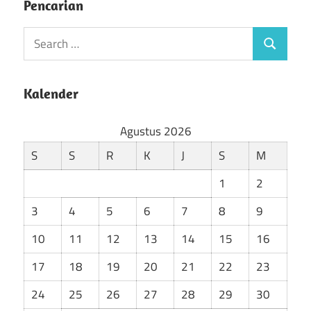
Pencarian
S
S
e
e
a
a
Kalender
r
r
c
Agustus 2026
c
h
h
S
S
R
K
J
S
M
f
o
1
2
r
3
4
5
6
7
8
9
:
10
11
12
13
14
15
16
17
18
19
20
21
22
23
24
25
26
27
28
29
30