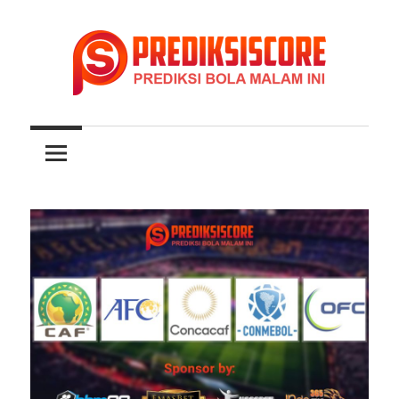
Skip
to
content
Prediksiscore
Prediksi
Memberikan
Prediksi
Skor
Skor
Bola
Bola,
Liga
|
Champions,
Inggris,
Prediksi
Spanyol,
Italia,
Bola
Jerman,
Malam
Euro,