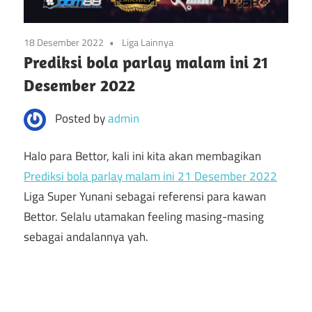
Piala
Ini
Dunia
18 Desember 2022
Liga Lainnya
2022,
|
Prediksi bola parlay malam ini 21
Cuplikan
Desember 2022
Bocoran
Gol
Setiap
Posted by
admin
Piala
Hari
Lengkap
Halo para Bettor, kali ini kita akan membagikan
Dunia
Dengan
Prediksi bola parlay malam ini 21 Desember 2022
Statistik.
2022
Liga Super Yunani sebagai referensi para kawan
Bettor. Selalu utamakan feeling masing-masing
sebagai andalannya yah.