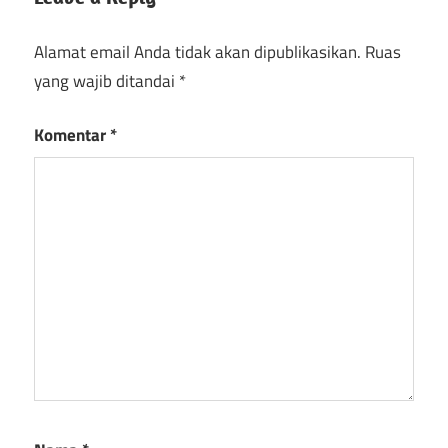
Alamat email Anda tidak akan dipublikasikan.
Ruas
yang wajib ditandai
*
Komentar
*