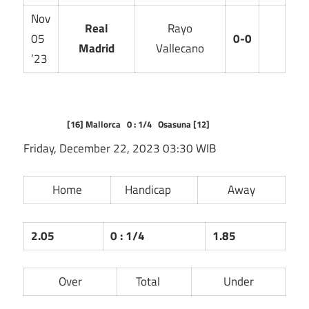
Nov
Real
Rayo
05
0-0
Madrid
Vallecano
’23
[16]
Mallorca
0 : 1/4
Osasuna
[12]
Friday, December 22, 2023 03:30 WIB
Home
Handicap
Away
2.05
0 : 1/4
1.85
Over
Total
Under