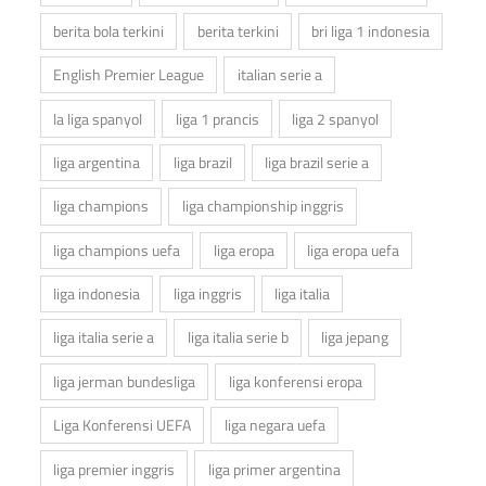
berita bola terkini
berita terkini
bri liga 1 indonesia
English Premier League
italian serie a
la liga spanyol
liga 1 prancis
liga 2 spanyol
liga argentina
liga brazil
liga brazil serie a
liga champions
liga championship inggris
liga champions uefa
liga eropa
liga eropa uefa
liga indonesia
liga inggris
liga italia
liga italia serie a
liga italia serie b
liga jepang
liga jerman bundesliga
liga konferensi eropa
Liga Konferensi UEFA
liga negara uefa
liga premier inggris
liga primer argentina