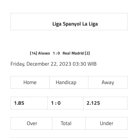
Liga Spanyol La Liga
[14]
Alaves
1 : 0
Real Madrid
[2]
Friday, December 22, 2023 03:30 WIB
Home
Handicap
Away
1.85
1 : 0
2.125
Over
Total
Under