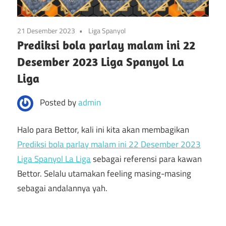
Piala
Ini
Dunia
21 Desember 2023
Liga Spanyol
2022,
|
Prediksi bola parlay malam ini 22
Cuplikan
Desember 2023 Liga Spanyol La
Bocoran
Gol
Liga
Setiap
Piala
Hari
Posted by
admin
Lengkap
Dunia
Dengan
Halo para Bettor, kali ini kita akan membagikan
Statistik.
2022
Prediksi bola parlay malam ini 22 Desember 2023
Liga Spanyol La Liga
sebagai referensi para kawan
Bettor. Selalu utamakan feeling masing-masing
sebagai andalannya yah.