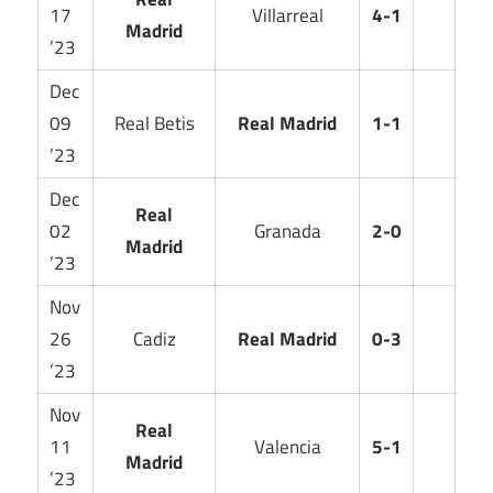
17
Villarreal
4-1
Madrid
’23
Dec
09
Real Betis
Real Madrid
1-1
’23
Dec
Real
02
Granada
2-0
Madrid
’23
Nov
26
Cadiz
Real Madrid
0-3
’23
Nov
Real
11
Valencia
5-1
Madrid
’23