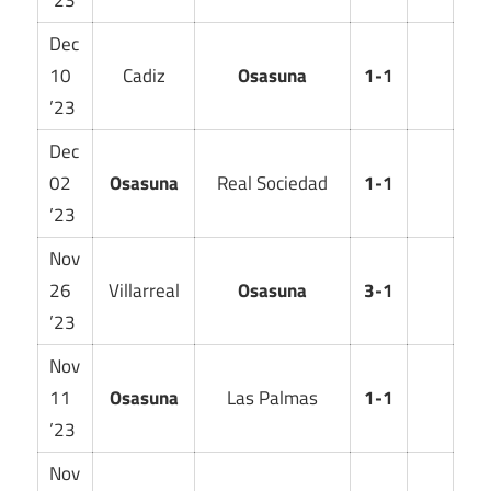
’23
Dec
10
Cadiz
Osasuna
1-1
’23
Dec
02
Osasuna
Real Sociedad
1-1
’23
Nov
26
Villarreal
Osasuna
3-1
’23
Nov
11
Osasuna
Las Palmas
1-1
’23
Nov