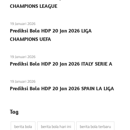
CHAMPIONS LEAGUE
19 Januari 2026
Prediksi Bola HDP 20 Jan 2026 LIGA
CHAMPIONS UEFA
19 Januari 2026
Prediksi Bola HDP 20 Jan 2026 ITALY SERIE A
19 Januari 2026
Prediksi Bola HDP 20 Jan 2026 SPAIN LA LIGA
Tag
berita bola
berita bola hari ini
berita bola terbaru