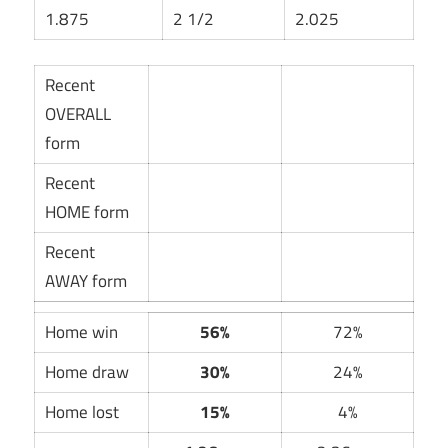
1.875
2 1/2
2.025
Recent
OVERALL
form
Recent
HOME form
Recent
AWAY form
Home win
56%
72%
Home draw
30%
24%
Home lost
15%
4%