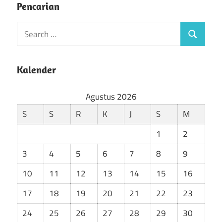
Pencarian
S
S
e
e
a
a
Kalender
r
r
c
Agustus 2026
c
h
h
S
S
R
K
J
S
M
f
o
1
2
r
3
4
5
6
7
8
9
:
10
11
12
13
14
15
16
17
18
19
20
21
22
23
24
25
26
27
28
29
30