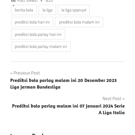
Post Views:
820
berita bola
la liga
la liga spanyol
prediksi bola hari ini
prediksi bola malam ini
prediksi bola parlay hari ini
prediksi bola parlay malam ini
Navigasi
Previous Post
Prediksi bola parlay malam ini 20 Desember 2023
pos
Liga Jerman Bundesliga
Next Post
Prediksi bola parlay malam ini 07 Januari 2024 Serie
A Liga Italia