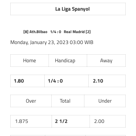
La Liga Spanyol
[8]
Ath.Bilbao
1/4 : 0
Real Madrid
[2]
Monday, January 23, 2023 03:00 WIB
Home
Handicap
Away
1.80
1/4 : 0
2.10
Over
Total
Under
1.875
2 1/2
2.00