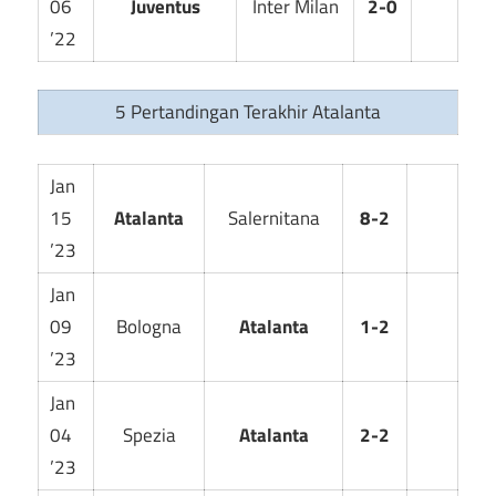
06
Juventus
Inter Milan
2-0
’22
5 Pertandingan Terakhir Atalanta
Jan
15
Atalanta
Salernitana
8-2
’23
Jan
09
Bologna
Atalanta
1-2
’23
Jan
04
Spezia
Atalanta
2-2
’23