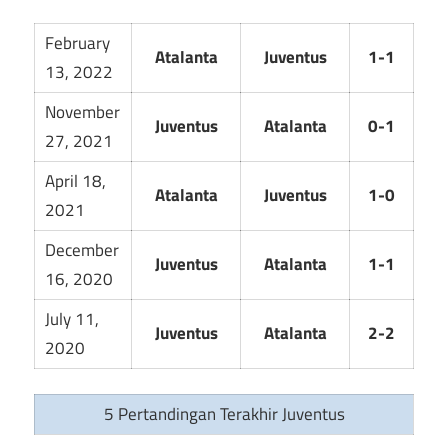
February
Atalanta
Juventus
1-1
13, 2022
November
Juventus
Atalanta
0-1
27, 2021
April 18,
Atalanta
Juventus
1-0
2021
December
Juventus
Atalanta
1-1
16, 2020
July 11,
Juventus
Atalanta
2-2
2020
5 Pertandingan Terakhir Juventus