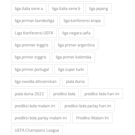
liga italia serie a
liga italia serie b
liga jepang
liga jerman bundesliga
liga konferensi eropa
Liga Konferensi UEFA
liga negara uefa
liga premier inggris
liga primer argentina
liga primer inggris
liga primer kolombia
liga primer portugal
liga super turki
liga swedia allsvenskan
piala dunia
piala dunia 2022
prediksi bola
prediksi bola hari ini
prediksi bola malam ini
prediksi bola parlay hari ini
prediksi bola parlay malam ini
Prediksi Malam Ini
UEFA Champions League