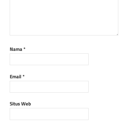
Nama
*
Email
*
Situs Web