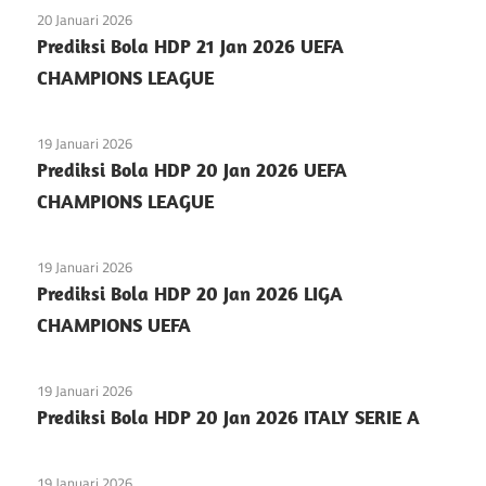
20 Januari 2026
Prediksi Bola HDP 21 Jan 2026 UEFA
CHAMPIONS LEAGUE
19 Januari 2026
Prediksi Bola HDP 20 Jan 2026 UEFA
CHAMPIONS LEAGUE
19 Januari 2026
Prediksi Bola HDP 20 Jan 2026 LIGA
CHAMPIONS UEFA
19 Januari 2026
Prediksi Bola HDP 20 Jan 2026 ITALY SERIE A
19 Januari 2026