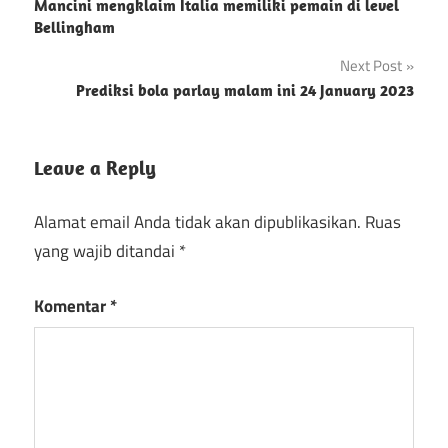
Mancini mengklaim Italia memiliki pemain di level
pos
Bellingham
Next Post
Prediksi bola parlay malam ini 24 January 2023
Leave a Reply
Alamat email Anda tidak akan dipublikasikan.
Ruas
yang wajib ditandai
*
Komentar
*