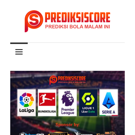
Skip
to
content
Prediksiscore
Prediksi
Memberikan
Prediksi
Skor
Skor
Bola
Bola,
Liga
|
Champions,
Inggris,
Prediksi
Spanyol,
Italia,
Bola
Jerman,
Malam
Euro,