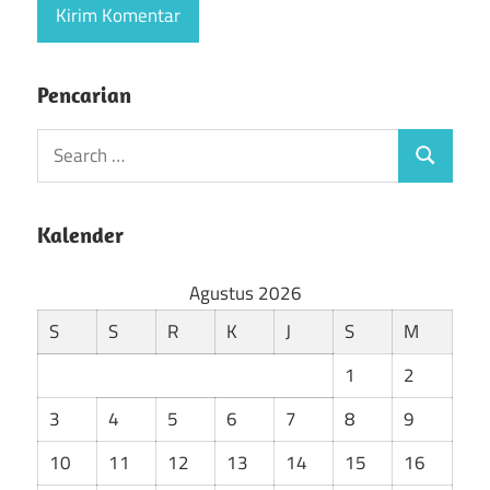
Pencarian
S
S
e
e
a
a
Kalender
r
r
c
Agustus 2026
c
h
h
S
S
R
K
J
S
M
f
o
1
2
r
3
4
5
6
7
8
9
:
10
11
12
13
14
15
16