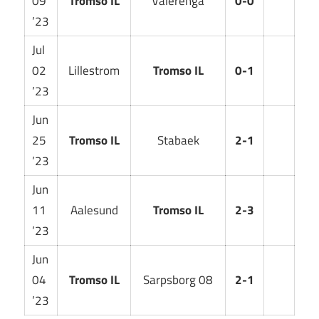
09
Tromso IL
Valerenga
0-0
’23
Jul
02
Lillestrom
Tromso IL
0-1
’23
Jun
25
Tromso IL
Stabaek
2-1
’23
Jun
11
Aalesund
Tromso IL
2-3
’23
Jun
04
Tromso IL
Sarpsborg 08
2-1
’23