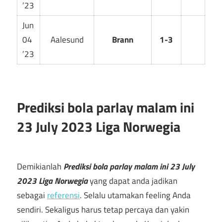
’23
Jun
04
Aalesund
Brann
1-3
’23
Prediksi bola parlay malam ini
23 July 2023 Liga Norwegia
Demikianlah
Prediksi bola parlay malam ini 23 July
2023 Liga Norwegia
yang dapat anda jadikan
sebagai
referensi
. Selalu utamakan feeling Anda
sendiri. Sekaligus harus tetap percaya dan yakin