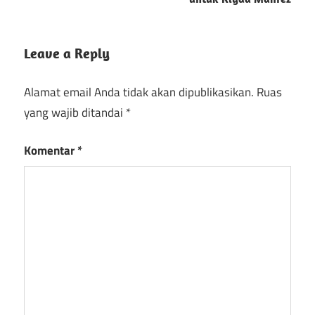
Leave a Reply
Alamat email Anda tidak akan dipublikasikan.
Ruas
yang wajib ditandai
*
Komentar
*