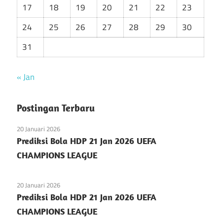
17
18
19
20
21
22
23
24
25
26
27
28
29
30
31
« Jan
Postingan Terbaru
20 Januari 2026
Prediksi Bola HDP 21 Jan 2026 UEFA
CHAMPIONS LEAGUE
20 Januari 2026
Prediksi Bola HDP 21 Jan 2026 UEFA
CHAMPIONS LEAGUE