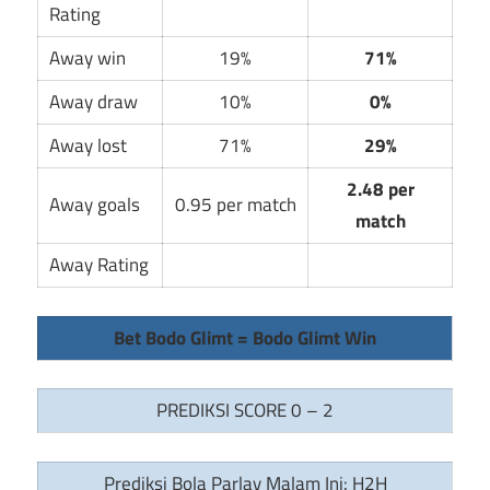
Rating
Away win
19%
71%
Away draw
10%
0%
Away lost
71%
29%
2.48 per
Away goals
0.95 per match
match
Away Rating
Bet Bodo Glimt = Bodo Glimt Win
PREDIKSI SCORE 0 – 2
Prediksi Bola Parlay Malam Ini: H2H