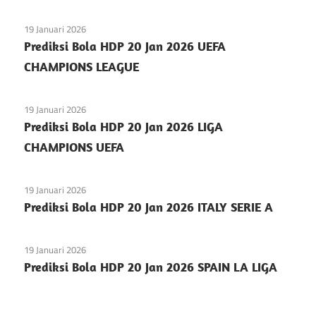
19 Januari 2026
Prediksi Bola HDP 20 Jan 2026 UEFA
CHAMPIONS LEAGUE
19 Januari 2026
Prediksi Bola HDP 20 Jan 2026 LIGA
CHAMPIONS UEFA
19 Januari 2026
Prediksi Bola HDP 20 Jan 2026 ITALY SERIE A
19 Januari 2026
Prediksi Bola HDP 20 Jan 2026 SPAIN LA LIGA