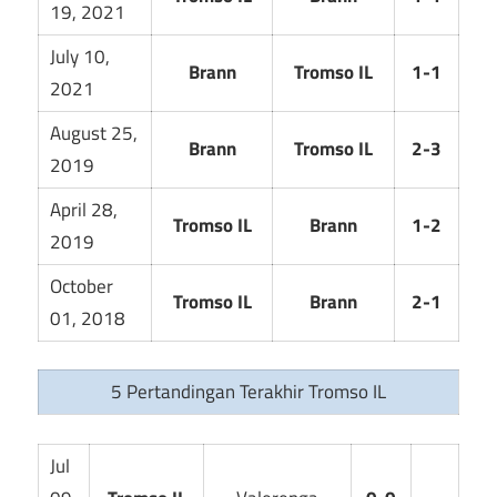
19, 2021
July 10,
Brann
Tromso IL
1-1
2021
August 25,
Brann
Tromso IL
2-3
2019
April 28,
Tromso IL
Brann
1-2
2019
October
Tromso IL
Brann
2-1
01, 2018
5 Pertandingan Terakhir Tromso IL
Jul