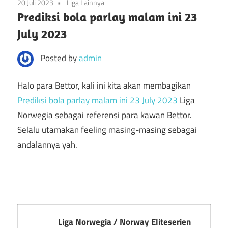
20 Juli 2023
Liga Lainnya
Piala
Ini
Prediksi bola parlay malam ini 23
Dunia
July 2023
2022,
|
Cuplikan
Posted by
admin
Bocoran
Gol
Setiap
Halo para Bettor, kali ini kita akan membagikan
Piala
Hari
Prediksi bola parlay malam ini 23 July 2023
Liga
Lengkap
Norwegia sebagai referensi para kawan Bettor.
Dunia
Dengan
Selalu utamakan feeling masing-masing sebagai
Statistik.
2022
andalannya yah.
Liga Norwegia / Norway Eliteserien