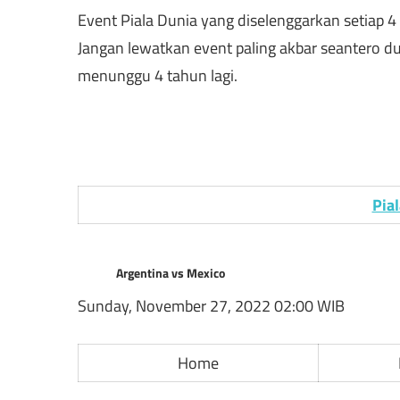
Event Piala Dunia yang diselenggarkan setiap 4 
Jangan lewatkan event paling akbar seantero du
menunggu 4 tahun lagi.
Pia
Argentina
vs
Mexico
Sunday, November 27, 2022 02:00 WIB
Home