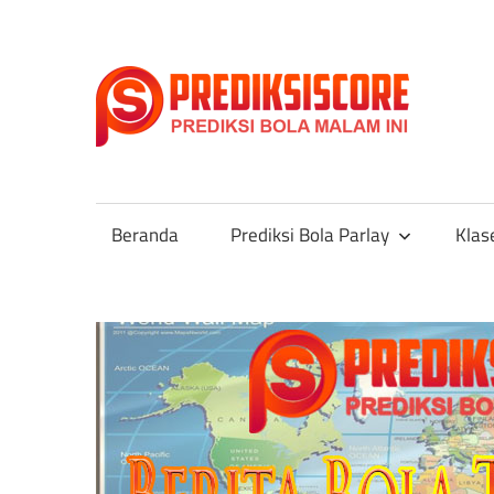
Skip
to
content
Pre
Sk
Prediksiscore
Memberikan
Bo
Prediksi
Beranda
Prediksi Bola Parlay
Kla
Skor
|
Bola,
Liga
Champions,
Pre
Inggris,
Spanyol,
Bo
Italia,
Jerman,