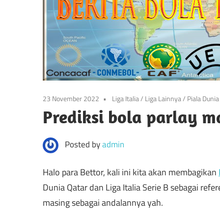
Ma
Euro,
Piala
Ini
Dunia
2022,
|
Cuplikan
Gol
Bo
Setiap
23 November 2022
Liga Italia
/
Liga Lainnya
/
Piala Dunia
Hari
Prediksi bola parlay 
Pia
Lengkap
Dengan
Posted by
admin
Du
Statistik.
Halo para Bettor, kali ini kita akan membagikan
20
Dunia Qatar dan Liga Italia Serie B sebagai ref
masing sebagai andalannya yah.