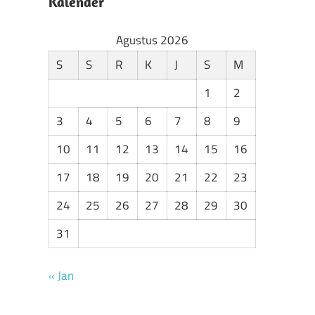
Kalender
r
c
c
h
Agustus 2026
h
f
S
S
R
K
J
S
M
o
1
2
r
:
3
4
5
6
7
8
9
10
11
12
13
14
15
16
17
18
19
20
21
22
23
24
25
26
27
28
29
30
31
« Jan