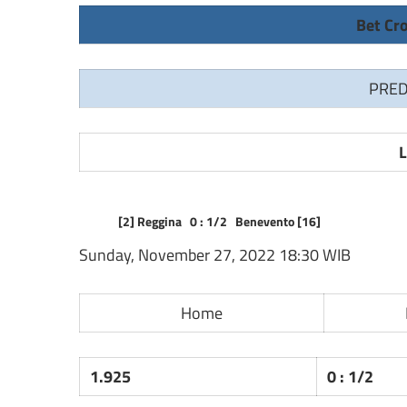
Bet Cro
PRED
L
[2]
Reggina
0 : 1/2
Benevento
[16]
Sunday, November 27, 2022 18:30 WIB
Home
1.925
0 : 1/2