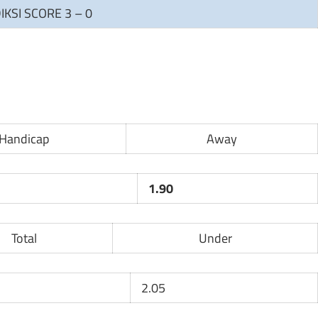
IKSI SCORE 3 – 0
Handicap
Away
1.90
Total
Under
2.05