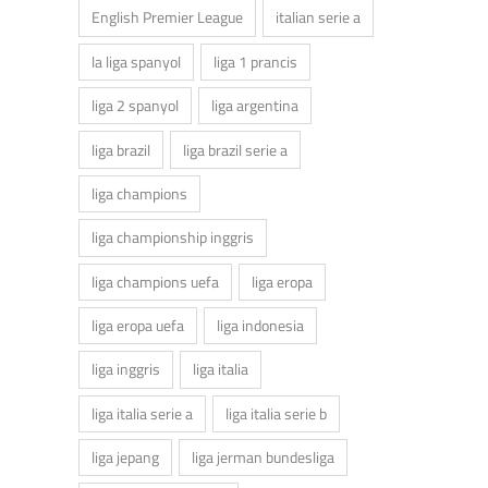
English Premier League
italian serie a
la liga spanyol
liga 1 prancis
liga 2 spanyol
liga argentina
liga brazil
liga brazil serie a
liga champions
liga championship inggris
liga champions uefa
liga eropa
liga eropa uefa
liga indonesia
liga inggris
liga italia
liga italia serie a
liga italia serie b
liga jepang
liga jerman bundesliga