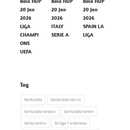
Bola HDP
Bola HDP
Bola HDP
20 Jan
20 Jan
20 Jan
2026
2026
2026
LIGA
ITALY
SPAIN LA
CHAMPI
SERIE A
LIGA
ONS
UEFA
Tag
berita bola
berita bola hari ini
berita bola terbaru
berita bola terkini
berita terkini
bri liga 1 indonesia