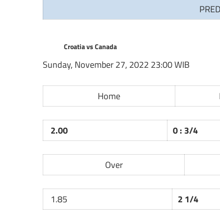
PRED
Croatia
vs
Canada
Sunday, November 27, 2022 23:00 WIB
Home
2.00
0 : 3/4
Over
1.85
2 1/4