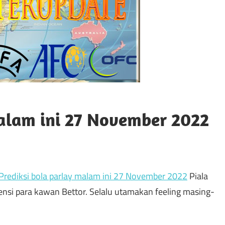
lam
coran
malam ini 27 November 2022
la
nia
Prediksi bola parlay malam ini 27 November 2022
Piala
22
erensi para kawan Bettor. Selalu utamakan feeling masing-