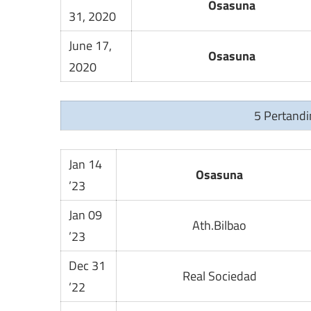
Osasuna
31, 2020
June 17,
Osasuna
2020
5 Pertandi
Jan 14
Osasuna
’23
Jan 09
Ath.Bilbao
’23
Dec 31
Real Sociedad
’22