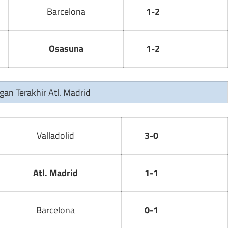
Barcelona
1-2
Osasuna
1-2
gan Terakhir Atl. Madrid
Valladolid
3-0
Atl. Madrid
1-1
Barcelona
0-1