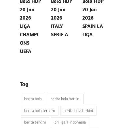
Bola HDP
Bola HDP
Bola HDP
20 Jan
20 Jan
20 Jan
2026
2026
2026
LIGA
ITALY
SPAIN LA
CHAMPI
SERIE A
LIGA
ONS
UEFA
Tag
berita bola
berita bola hari ini
berita bola terbaru
berita bola terkini
berita terkini
bri liga 1 indonesia