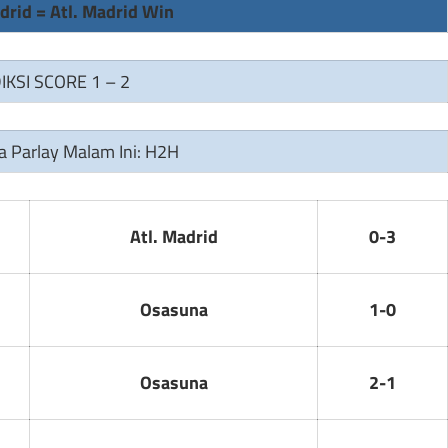
adrid = Atl. Madrid Win
IKSI SCORE 1 – 2
la Parlay Malam Ini: H2H
Atl. Madrid
0-3
Osasuna
1-0
Osasuna
2-1