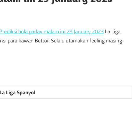
Prediksi bola parlay malam ini 29 January 2023
La Liga
ensi para kawan Bettor. Selalu utamakan feeling masing-
La Liga Spanyol