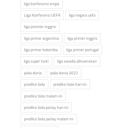
liga konferensi eropa
Liga Konferensi UEFA
liga negara uefa
liga premier inggris
liga primer argentina
liga primer inggris
liga primer kolombia
liga primer portugal
liga super turki
liga swedia allsvenskan
piala dunia
piala dunia 2022
prediksi bola
prediksi bola hari ini
prediksi bola malam ini
prediksi bola parlay hari ini
prediksi bola parlay malam ini