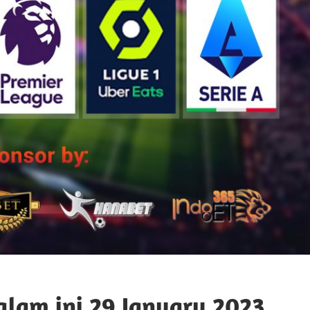
lam
coran
la
nia
22
alam ini 29 January 2023