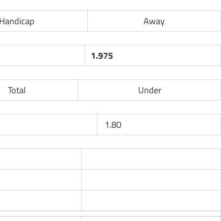
Handicap
Away
1.975
Total
Under
1.80