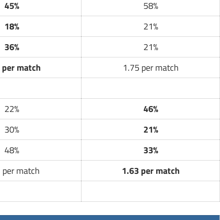
45%
58%
18%
21%
36%
21%
 per match
1.75 per match
22%
46%
30%
21%
48%
33%
 per match
1.63 per match