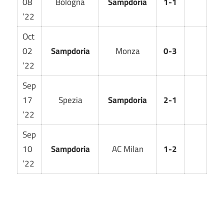
08
Bologna
Sampdoria
1-1
’22
Oct
02
Sampdoria
Monza
0-3
’22
Sep
17
Spezia
Sampdoria
2-1
’22
Sep
10
Sampdoria
AC Milan
1-2
’22