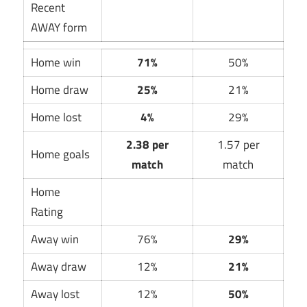
Recent
AWAY form
Home win
71%
50%
Home draw
25%
21%
Home lost
4%
29%
2.38 per
1.57 per
Home goals
match
match
Home
Rating
Away win
76%
29%
Away draw
12%
21%
Away lost
12%
50%