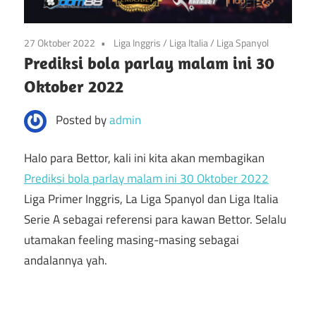
Piala
Ini
Dunia
27 Oktober 2022
Liga Inggris
/
Liga Italia
/
Liga Spanyol
2022,
|
Prediksi bola parlay malam ini 30
Cuplikan
Oktober 2022
Bocoran
Gol
Setiap
Posted by
admin
Piala
Hari
Lengkap
Halo para Bettor, kali ini kita akan membagikan
Dunia
Dengan
Prediksi bola parlay malam ini 30 Oktober 2022
Statistik.
2022
Liga Primer Inggris, La Liga Spanyol dan Liga Italia
Serie A sebagai referensi para kawan Bettor. Selalu
utamakan feeling masing-masing sebagai
andalannya yah.