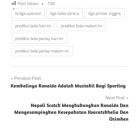
Post Views:
758
la liga spanyol
liga italia serie a
liga primer inggris
prediksi bola hari ini
prediksi bola malam ini
prediksi bola parlay hari ini
prediksi bola parlay malam ini
Navigasi
Previous Post
Kembalinya Ronaldo Adalah Mustahil Bagi Sporting
pos
Next Post
Napoli Scotch Menghubungkan Ronaldo Dan
Mengesampingkan Kesepakatan Kvaratskhelia Dan
Osimhen