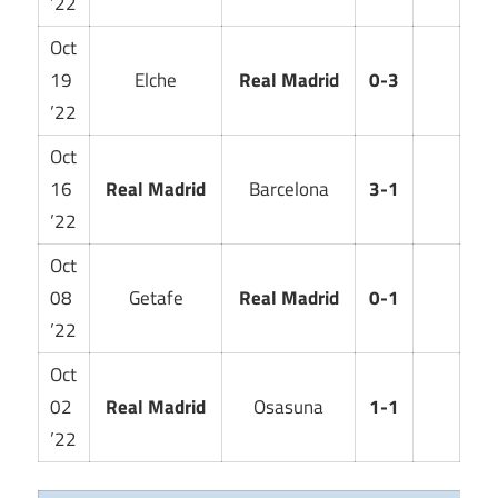
’22
Oct
19
Elche
Real Madrid
0-3
’22
Oct
16
Real Madrid
Barcelona
3-1
’22
Oct
08
Getafe
Real Madrid
0-1
’22
Oct
02
Real Madrid
Osasuna
1-1
’22