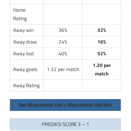
Home
Rating
Away win
36%
32%
Away draw
24%
16%
Away lost
40%
52%
1.20 per
Away goals
1.32 per match
match
Away Rating
Bet Manchester Utd = Manchester Utd Win
PREDIKSI SCORE 3 – 1