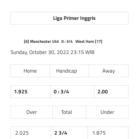
Liga Primer Inggris
[6]
Manchester Utd
0 : 3/4
West Ham
[17]
Sunday, October 30, 2022 23:15 WIB
Home
Handicap
Away
1.925
0 : 3/4
2.00
Over
Total
Under
2.025
2 3/4
1.875