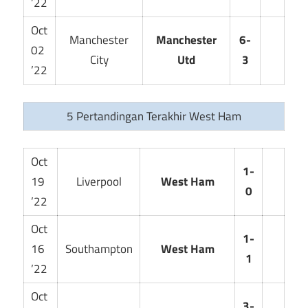
’22
Oct
Manchester
Manchester
6-
02
City
Utd
3
’22
5 Pertandingan Terakhir West Ham
Oct
1-
19
Liverpool
West Ham
0
’22
Oct
1-
16
Southampton
West Ham
1
’22
Oct
3-