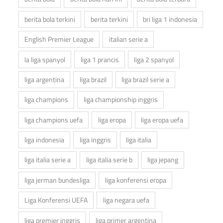
berita bola terkini
berita terkini
bri liga 1 indonesia
English Premier League
italian serie a
la liga spanyol
liga 1 prancis
liga 2 spanyol
liga argentina
liga brazil
liga brazil serie a
liga champions
liga championship inggris
liga champions uefa
liga eropa
liga eropa uefa
liga indonesia
liga inggris
liga italia
liga italia serie a
liga italia serie b
liga jepang
liga jerman bundesliga
liga konferensi eropa
Liga Konferensi UEFA
liga negara uefa
liga premier inggris
liga primer argentina