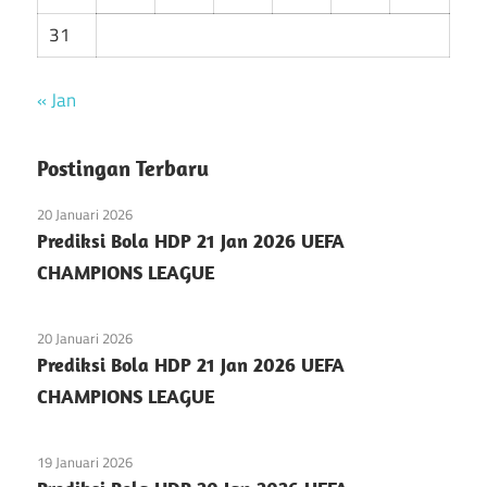
31
« Jan
Postingan Terbaru
20 Januari 2026
Prediksi Bola HDP 21 Jan 2026 UEFA
CHAMPIONS LEAGUE
20 Januari 2026
Prediksi Bola HDP 21 Jan 2026 UEFA
CHAMPIONS LEAGUE
19 Januari 2026