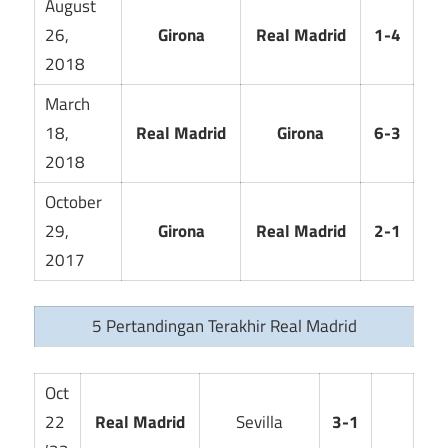
August
26,
Girona
Real Madrid
1-4
2018
March
18,
Real Madrid
Girona
6-3
2018
October
29,
Girona
Real Madrid
2-1
2017
5 Pertandingan Terakhir Real Madrid
Oct
22
Real Madrid
Sevilla
3-1