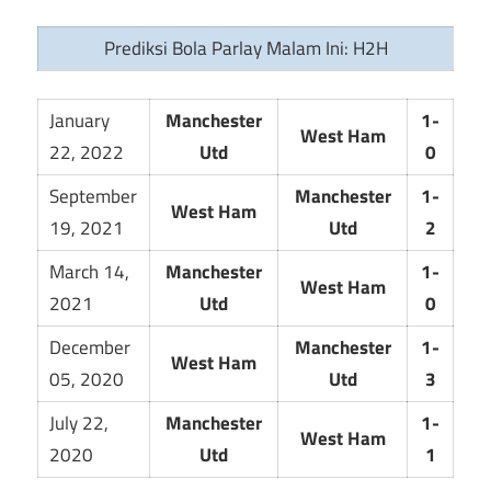
Prediksi Bola Parlay Malam Ini: H2H
January
Manchester
1-
West Ham
22, 2022
Utd
0
September
Manchester
1-
West Ham
19, 2021
Utd
2
March 14,
Manchester
1-
West Ham
2021
Utd
0
December
Manchester
1-
West Ham
05, 2020
Utd
3
July 22,
Manchester
1-
West Ham
2020
Utd
1