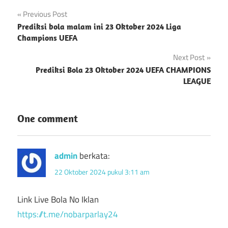
Navigasi
Previous Post
Prediksi bola malam ini 23 Oktober 2024 Liga
pos
Champions UEFA
Next Post
Prediksi Bola 23 Oktober 2024 UEFA CHAMPIONS
LEAGUE
One comment
admin
berkata:
22 Oktober 2024 pukul 3:11 am
Link Live Bola No Iklan
https://t.me/nobarparlay24