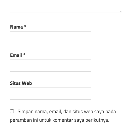
Nama
*
Email
*
Situs Web
Simpan nama, email, dan situs web saya pada
peramban ini untuk komentar saya berikutnya.