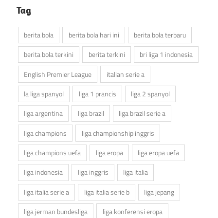
Tag
berita bola
berita bola hari ini
berita bola terbaru
berita bola terkini
berita terkini
bri liga 1 indonesia
English Premier League
italian serie a
la liga spanyol
liga 1 prancis
liga 2 spanyol
liga argentina
liga brazil
liga brazil serie a
liga champions
liga championship inggris
liga champions uefa
liga eropa
liga eropa uefa
liga indonesia
liga inggris
liga italia
liga italia serie a
liga italia serie b
liga jepang
liga jerman bundesliga
liga konferensi eropa