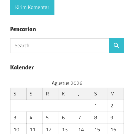
Pencarian
S
S
e
e
a
a
Kalender
r
r
c
Agustus 2026
c
h
h
S
S
R
K
J
S
M
f
o
1
2
r
3
4
5
6
7
8
9
:
10
11
12
13
14
15
16