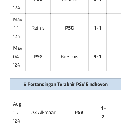
’24
May
11
Reims
PSG
1-1
’24
May
04
PSG
Brestois
3-1
’24
5 Pertandingan Terakhir PSV Eindhoven
Aug
1-
17
AZ Alkmaar
PSV
2
’24