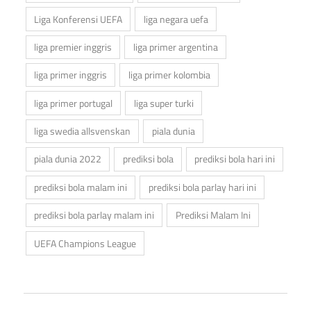
Liga Konferensi UEFA
liga negara uefa
liga premier inggris
liga primer argentina
liga primer inggris
liga primer kolombia
liga primer portugal
liga super turki
liga swedia allsvenskan
piala dunia
piala dunia 2022
prediksi bola
prediksi bola hari ini
prediksi bola malam ini
prediksi bola parlay hari ini
prediksi bola parlay malam ini
Prediksi Malam Ini
UEFA Champions League