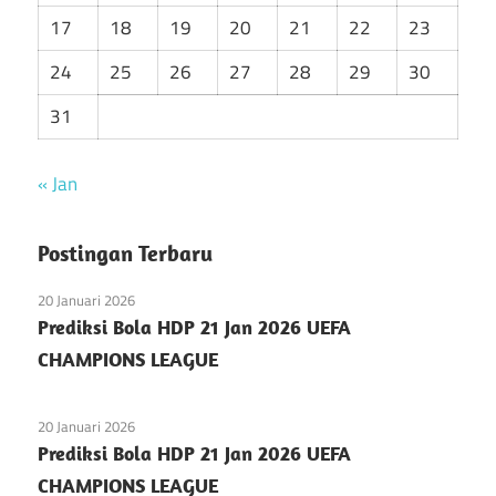
17
18
19
20
21
22
23
24
25
26
27
28
29
30
31
« Jan
Postingan Terbaru
20 Januari 2026
Prediksi Bola HDP 21 Jan 2026 UEFA
CHAMPIONS LEAGUE
20 Januari 2026
Prediksi Bola HDP 21 Jan 2026 UEFA
CHAMPIONS LEAGUE