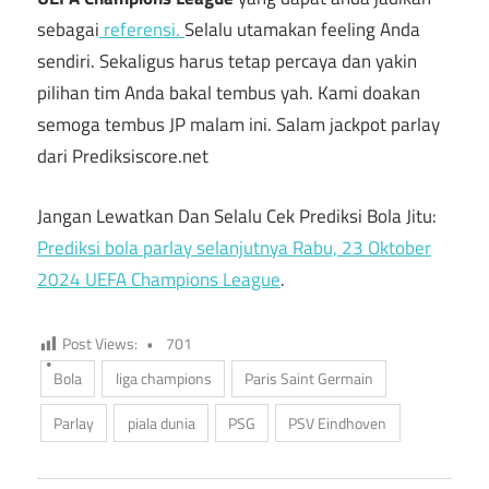
sebagai
referensi.
Selalu utamakan feeling Anda
sendiri. Sekaligus harus tetap percaya dan yakin
pilihan tim Anda bakal tembus yah. Kami doakan
semoga tembus JP malam ini. Salam jackpot parlay
dari Prediksiscore.net
Jangan Lewatkan Dan Selalu Cek Prediksi Bola Jitu:
Prediksi bola parlay selanjutnya Rabu, 23 Oktober
2024 UEFA Champions League
.
Post Views:
701
Bola
liga champions
Paris Saint Germain
Parlay
piala dunia
PSG
PSV Eindhoven