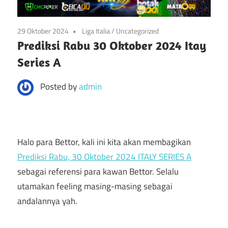
Piala
Ini
Dunia
29 Oktober 2024
Liga Italia
/
Uncategorized
2022,
|
Prediksi Rabu 30 Oktober 2024 Itay
Cuplikan
Series A
Bocoran
Gol
Setiap
Posted by
admin
Piala
Hari
Lengkap
Dunia
Dengan
Statistik.
Halo para Bettor, kali ini kita akan membagikan
2022
Prediksi Rabu, 30 Oktober 2024 ITALY SERIES A
sebagai referensi para kawan Bettor. Selalu
utamakan feeling masing-masing sebagai
andalannya yah.