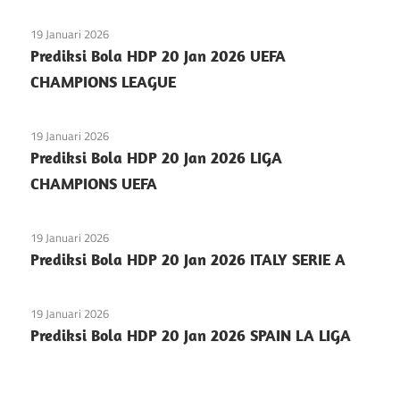
19 Januari 2026
Prediksi Bola HDP 20 Jan 2026 UEFA
CHAMPIONS LEAGUE
19 Januari 2026
Prediksi Bola HDP 20 Jan 2026 LIGA
CHAMPIONS UEFA
19 Januari 2026
Prediksi Bola HDP 20 Jan 2026 ITALY SERIE A
19 Januari 2026
Prediksi Bola HDP 20 Jan 2026 SPAIN LA LIGA