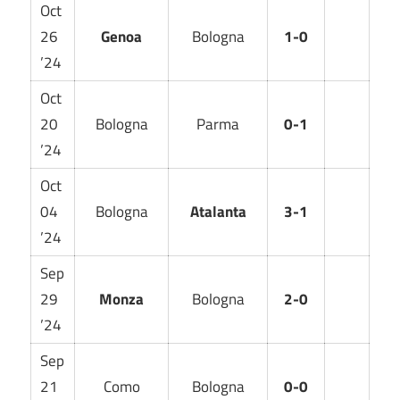
Oct
26
Genoa
Bologna
1-0
’24
Oct
20
Bologna
Parma
0-1
’24
Oct
04
Bologna
Atalanta
3-1
’24
Sep
29
Monza
Bologna
2-0
’24
Sep
21
Como
Bologna
0-0