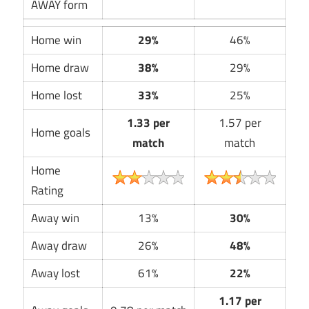
AWAY form
Home win
29%
46%
Home draw
38%
29%
Home lost
33%
25%
1.33 per
1.57 per
Home goals
match
match
Home
Rating
Away win
13%
30%
Away draw
26%
48%
Away lost
61%
22%
1.17 per