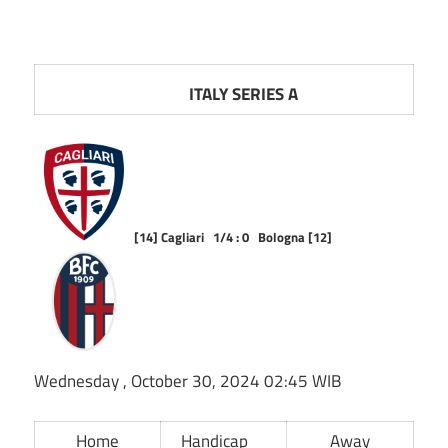
ITALY SERIES A
[14]
Cagliari
1/4 : 0
Bologna
[12]
Wednesday , October 30, 2024 02:45 WIB
Home
Handicap
Away