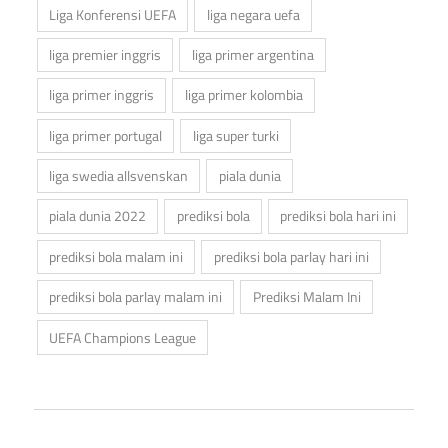
Liga Konferensi UEFA
liga negara uefa
liga premier inggris
liga primer argentina
liga primer inggris
liga primer kolombia
liga primer portugal
liga super turki
liga swedia allsvenskan
piala dunia
piala dunia 2022
prediksi bola
prediksi bola hari ini
prediksi bola malam ini
prediksi bola parlay hari ini
prediksi bola parlay malam ini
Prediksi Malam Ini
UEFA Champions League