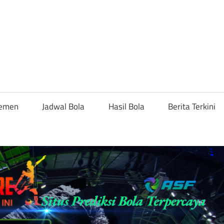
diksi
or
la
semen
Jadwal Bola
Hasil Bola
Berita Terkini
diksi
la