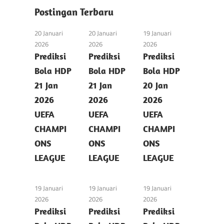
Postingan Terbaru
20 Januari
20 Januari
19 Januari
2026
2026
2026
Prediksi
Prediksi
Prediksi
Bola HDP
Bola HDP
Bola HDP
21 Jan
21 Jan
20 Jan
2026
2026
2026
UEFA
UEFA
UEFA
CHAMPI
CHAMPI
CHAMPI
ONS
ONS
ONS
LEAGUE
LEAGUE
LEAGUE
19 Januari
19 Januari
19 Januari
2026
2026
2026
Prediksi
Prediksi
Prediksi