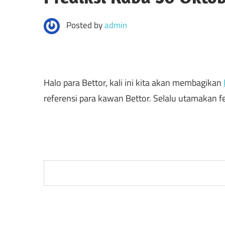
Posted by
admin
Halo para Bettor, kali ini kita akan membagikan
referensi para kawan Bettor. Selalu utamakan 