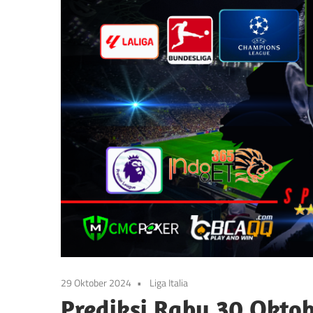
Ma
Euro,
Piala
Ini
Dunia
2022,
|
Cuplikan
Gol
Bo
Setiap
Hari
Pia
Lengkap
Dengan
Du
Statistik.
20
29 Oktober 2024
Liga Italia
Prediksi Rabu 30 Oktob