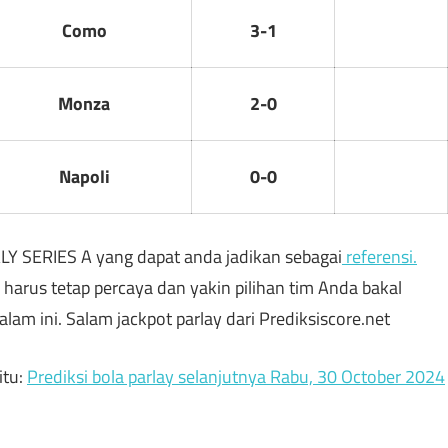
Como
3-1
Monza
2-0
Napoli
0-0
LY SERIES A yang dapat anda jadikan sebagai
referensi.
 harus tetap percaya dan yakin pilihan tim Anda bakal
m ini. Salam jackpot parlay dari Prediksiscore.net
itu:
Prediksi bola parlay selanjutnya Rabu, 30 October 2024