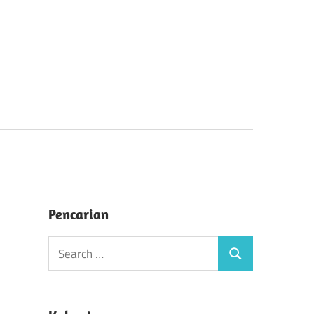
Pencarian
S
S
e
e
a
a
r