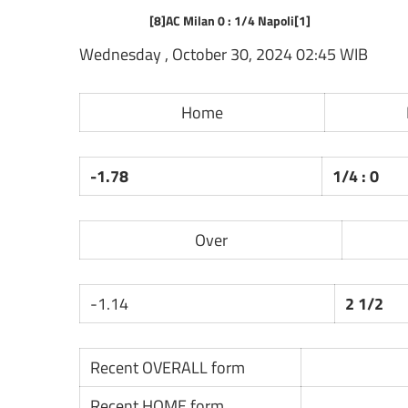
[8]
AC Milan
0 : 1/4
Napoli
[1]
Wednesday , October 30, 2024 02:45 WIB
Home
-1.78
1/4 : 0
Over
-1.14
2 1/2
Recent OVERALL form
Recent HOME form