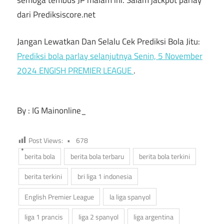
dari Prediksiscore.net
Jangan Lewatkan Dan Selalu Cek Prediksi Bola Jitu:
Prediksi bola parlay selanjutnya Senin, 5 November
2024 ENGISH PREMIER LEAGUE
.
By : IG Mainonline_
Post Views:
678
berita bola
berita bola terbaru
berita bola terkini
berita terkini
bri liga 1 indonesia
English Premier League
la liga spanyol
liga 1 prancis
liga 2 spanyol
liga argentina