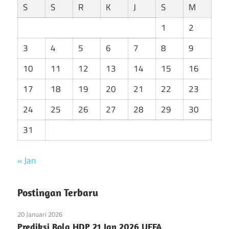
h
S
S
R
K
J
S
M
f
o
1
2
r
3
4
5
6
7
8
9
:
10
11
12
13
14
15
16
17
18
19
20
21
22
23
24
25
26
27
28
29
30
31
« Jan
Postingan Terbaru
20 Januari 2026
Prediksi Bola HDP 21 Jan 2026 UEFA