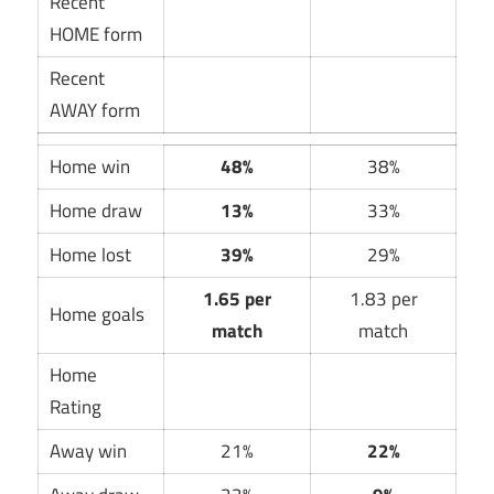
Recent
HOME form
Recent
AWAY form
Home win
48%
38%
Home draw
13%
33%
Home lost
39%
29%
1.65 per
1.83 per
Home goals
match
match
Home
Rating
Away win
21%
22%