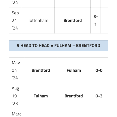
’24
Sep
3-
21
Tottenham
Brentford
1
’24
5 HEAD TO HEAD = FULHAM – BRENTFORD
May
04
Brentford
Fulham
0-0
’24
Aug
19
Fulham
Brentford
0-3
’23
Marc