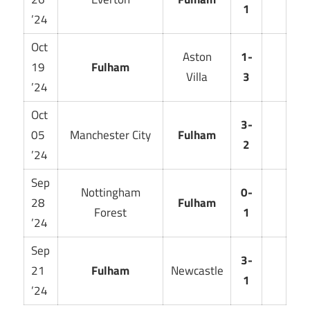
1
’24
Oct
Aston
1-
19
Fulham
Villa
3
’24
Oct
3-
05
Manchester City
Fulham
2
’24
Sep
Nottingham
0-
28
Fulham
Forest
1
’24
Sep
3-
21
Fulham
Newcastle
1
’24