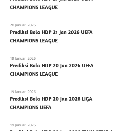
CHAMPIONS LEAGUE
20 Januari 2026
Prediksi Bola HDP 21 Jan 2026 UEFA
CHAMPIONS LEAGUE
19 Januari 2026
Prediksi Bola HDP 20 Jan 2026 UEFA
CHAMPIONS LEAGUE
19 Januari 2026
Prediksi Bola HDP 20 Jan 2026 LIGA
CHAMPIONS UEFA
19 Januari 2026