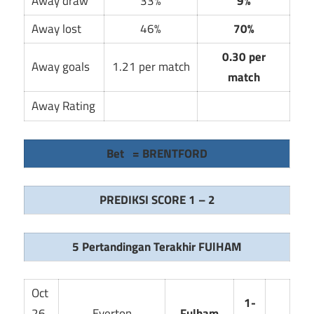
Away draw
33%
9%
Away lost
46%
70%
0.30 per
Away goals
1.21 per match
match
Away Rating
Bet = BRENTFORD
PREDIKSI SCORE 1 – 2
5 Pertandingan Terakhir FUlHAM
Oct
1-
26
Everton
Fulham