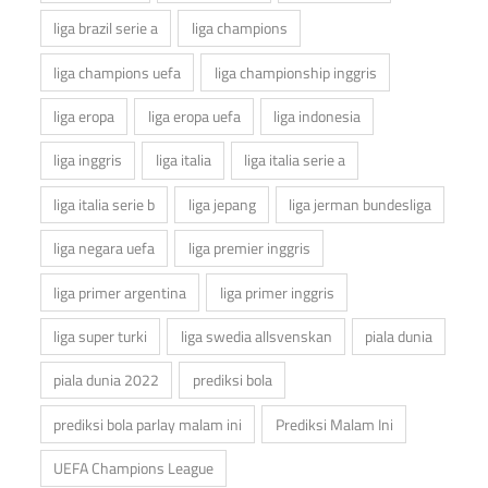
liga brazil serie a
liga champions
liga champions uefa
liga championship inggris
liga eropa
liga eropa uefa
liga indonesia
liga inggris
liga italia
liga italia serie a
liga italia serie b
liga jepang
liga jerman bundesliga
liga negara uefa
liga premier inggris
liga primer argentina
liga primer inggris
liga super turki
liga swedia allsvenskan
piala dunia
piala dunia 2022
prediksi bola
prediksi bola parlay malam ini
Prediksi Malam Ini
UEFA Champions League