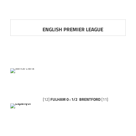
ENGLISH PREMIER LEAGUE
[12]
FULHAM
0 : 1/2
BRENTFORD
[11]