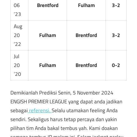
06
Brentford
Fulham
3-2
’23
Aug
20
Fulham
Brentford
3-2
’22
Jul
20
Fulham
Brentford
0-2
’20
Demikianlah Prediksi Senin, 5 November 2024
ENGISH PREMIER LEAGUE yang dapat anda jadikan
sebagai
referensi.
Selalu utamakan feeling Anda
sendiri. Sekaligus harus tetap percaya dan yakin
pilihan tim Anda bakal tembus yah. Kami doakan
semoga tembus JP malam ini. Salam jackpot parlay