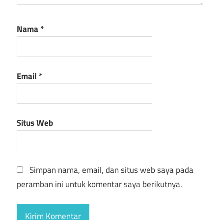
Nama
*
Email
*
Situs Web
Simpan nama, email, dan situs web saya pada
peramban ini untuk komentar saya berikutnya.