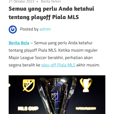
21 Oktober 2023
Berita Terkini
Piala
Ini
Semua yang perlu Anda ketahui
Dunia
tentang playoff Piala MLS
2022,
|
Cuplikan
Posted by
admin
Bocoran
Gol
Setiap
Berita Bola
– Semua yang perlu Anda ketahui
Piala
Hari
tentang playoff Piala MLS. Ketika musim reguler
Lengkap
Major League Soccer berakhir, perhatian akan
Dunia
Dengan
segera beralih ke
play-off Piala MLS
akhir musim.
Statistik.
2022