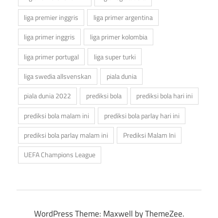
liga premier inggris
liga primer argentina
liga primer inggris
liga primer kolombia
liga primer portugal
liga super turki
liga swedia allsvenskan
piala dunia
piala dunia 2022
prediksi bola
prediksi bola hari ini
prediksi bola malam ini
prediksi bola parlay hari ini
prediksi bola parlay malam ini
Prediksi Malam Ini
UEFA Champions League
WordPress Theme: Maxwell by ThemeZee.