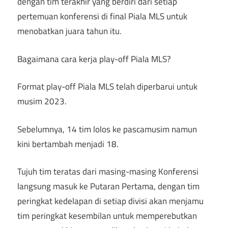
dengan tim terakhir yang berdiri dari setiap
pertemuan konferensi di final Piala MLS untuk
menobatkan juara tahun itu.
Bagaimana cara kerja play-off Piala MLS?
Format play-off Piala MLS telah diperbarui untuk
musim 2023.
Sebelumnya, 14 tim lolos ke pascamusim namun
kini bertambah menjadi 18.
Tujuh tim teratas dari masing-masing Konferensi
langsung masuk ke Putaran Pertama, dengan tim
peringkat kedelapan di setiap divisi akan menjamu
tim peringkat kesembilan untuk memperebutkan