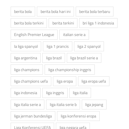
berita bola
berita bola hari ini
berita bola terbaru
berita bola terkini
berita terkini
bri liga 1 indonesia
English Premier League
italian serie a
la liga spanyol
liga 1 prancis
liga 2 spanyol
liga argentina
liga brazil
liga brazil serie a
liga champions
liga championship inggris
liga champions uefa
liga eropa
liga eropa uefa
liga indonesia
liga inggris
liga italia
liga italia serie a
liga italia serie b
liga jepang
liga jerman bundesliga
liga konferensi eropa
Liga Konferensi UEFA
liga negara uefa