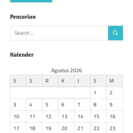
Pencarian
S
S
e
e
a
a
Kalender
r
r
c
Agustus 2026
c
h
h
S
S
R
K
J
S
M
f
o
1
2
r
3
4
5
6
7
8
9
:
10
11
12
13
14
15
16
17
18
19
20
21
22
23