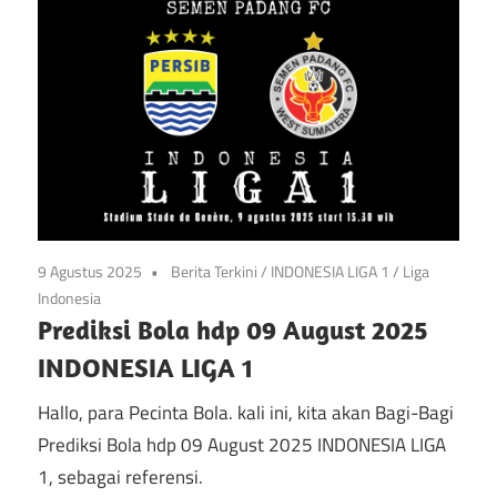
9 Agustus 2025
Berita Terkini
/
INDONESIA LIGA 1
/
Liga
Indonesia
Prediksi Bola hdp 09 August 2025
INDONESIA LIGA 1
Hallo, para Pecinta Bola. kali ini, kita akan Bagi-Bagi
Prediksi Bola hdp 09 August 2025 INDONESIA LIGA
1, sebagai referensi.