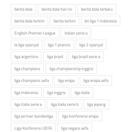
berita bola
berita bola hari ini
berita bola terbaru
berita bola terkini
berita terkini
bri liga 1 indonesia
English Premier League
italian serie a
la liga spanyol
liga 1 prancis
liga 2 spanyol
liga argentina
liga brazil
liga brazil serie a
liga champions
liga championship inggris
liga champions uefa
liga eropa
liga eropa uefa
liga indonesia
liga inggris
liga italia
liga italia serie a
liga italia serie b
liga jepang
liga jerman bundesliga
liga konferensi eropa
Liga Konferensi UEFA
liga negara uefa