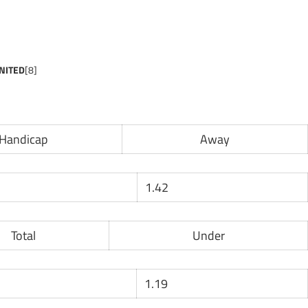
UNITED
[8]
Handicap
Away
1.42
Total
Under
1.19