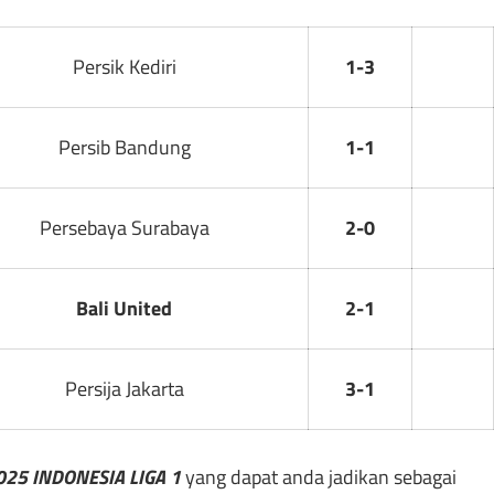
Persik Kediri
1-3
Persib Bandung
1-1
Persebaya Surabaya
2-0
Bali United
2-1
Persija Jakarta
3-1
 2025 INDONESIA LIGA 1
yang dapat anda jadikan sebagai