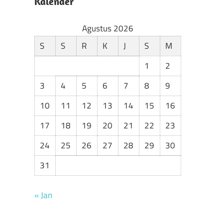
Kalender
r
c
c
h
Agustus 2026
h
f
S
S
R
K
J
S
M
o
1
2
r
:
3
4
5
6
7
8
9
10
11
12
13
14
15
16
17
18
19
20
21
22
23
24
25
26
27
28
29
30
31
« Jan