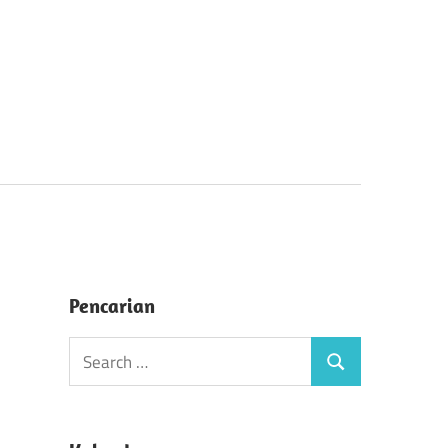
Pencarian
S
S
e
e
a
a
r