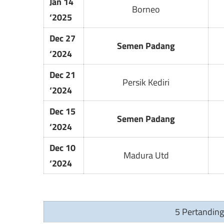
Jan 14
Borneo
‘2025
Dec 27
Semen Padang
‘2024
Dec 21
Persik Kediri
‘2024
Dec 15
Semen Padang
‘2024
Dec 10
Madura Utd
‘2024
5 Pertanding