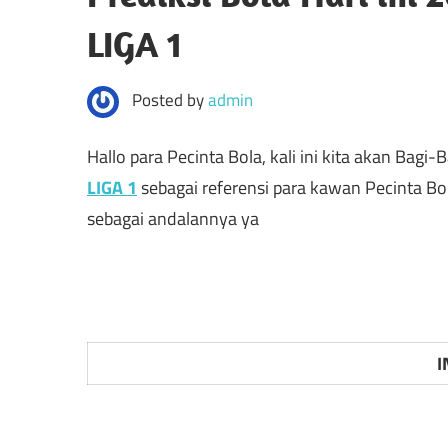
LIGA 1
Posted by
admin
Hallo para Pecinta Bola, kali ini kita akan Bagi-
LIGA 1
sebagai referensi para kawan Pecinta Bo
sebagai andalannya ya
I