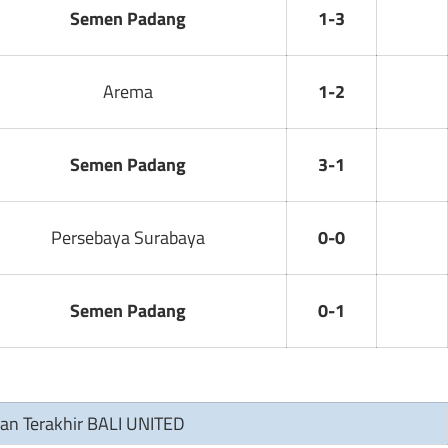
Semen Padang
1-3
Arema
1-2
Semen Padang
3-1
Persebaya Surabaya
0-0
Semen Padang
0-1
an Terakhir BALI UNITED