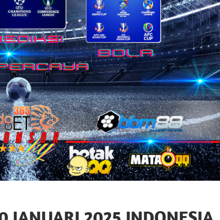
lam
coran
la
nia
22
i 20 JANUARI 2025 INDONESIA