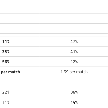
11%
47%
33%
41%
56%
12%
 per match
1.59 per match
22%
36%
11%
14%