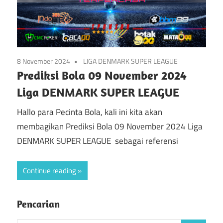
Piala
Ini
Dunia
2022,
|
Cuplikan
8 November 2024
LIGA DENMARK SUPER LEAGUE
Bocoran
Gol
Prediksi Bola 09 November 2024
Setiap
Piala
Liga DENMARK SUPER LEAGUE
Hari
Lengkap
Hallo para Pecinta Bola, kali ini kita akan
Dunia
Dengan
membagikan Prediksi Bola 09 November 2024 Liga
Statistik.
2022
DENMARK SUPER LEAGUE sebagai referensi
Continue reading
Pencarian