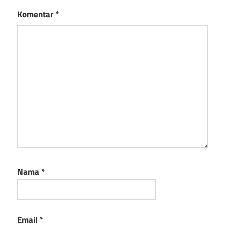
Komentar
*
Nama
*
Email
*