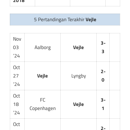
2018
5 Pertandingan Terakhir
Vejle
Nov
3-
03
Aalborg
Vejle
3
’24
Oct
2-
27
Vejle
Lyngby
0
’24
Oct
FC
3-
18
Vejle
Copenhagen
1
’24
Oct
2-