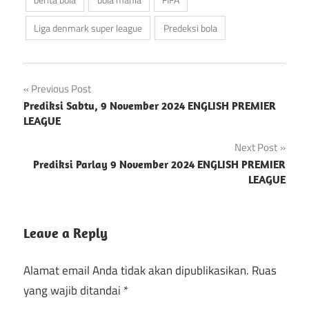
Liga denmark super league
Predeksi bola
Navigasi
Previous Post
Prediksi Sabtu, 9 November 2024 ENGLISH PREMIER
pos
LEAGUE
Next Post
Prediksi Parlay 9 November 2024 ENGLISH PREMIER
LEAGUE
Leave a Reply
Alamat email Anda tidak akan dipublikasikan.
Ruas
yang wajib ditandai
*