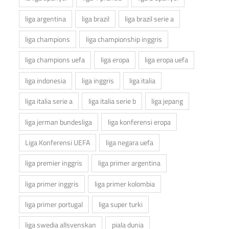
liga argentina
liga brazil
liga brazil serie a
liga champions
liga championship inggris
liga champions uefa
liga eropa
liga eropa uefa
liga indonesia
liga inggris
liga italia
liga italia serie a
liga italia serie b
liga jepang
liga jerman bundesliga
liga konferensi eropa
Liga Konferensi UEFA
liga negara uefa
liga premier inggris
liga primer argentina
liga primer inggris
liga primer kolombia
liga primer portugal
liga super turki
liga swedia allsvenskan
piala dunia