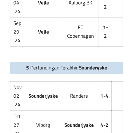
04
Vejle
Aalborg BK
2
’24
Sep
FC
1-
29
Vejle
Copenhagen
2
’24
5
Pertandingan Terakhir
Sounderyske
Nov
02
Sounderjyske
Randers
1-4
’24
Oct
27
Viborg
Sounderjyske
4-2