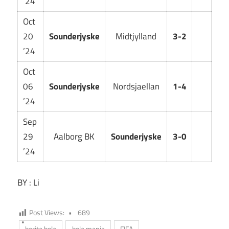
’24
Oct
20
Sounderjyske
Midtjylland
3-2
’24
Oct
06
Sounderjyske
Nordsjaellan
1-4
’24
Sep
29
Aalborg BK
Sounderjyske
3-0
’24
BY : Li
Post Views:
689
berita bola
bola mania
FIFA