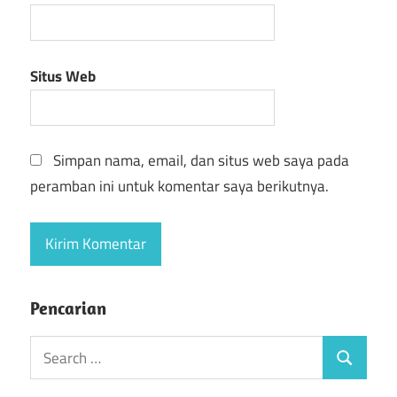
Situs Web
Simpan nama, email, dan situs web saya pada
peramban ini untuk komentar saya berikutnya.
Pencarian
S
S
e
e