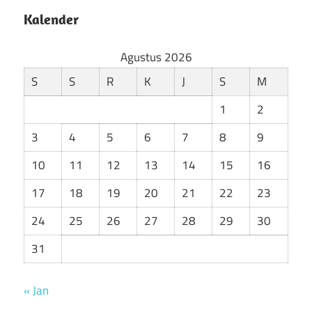
a
a
Kalender
r
r
c
Agustus 2026
c
h
h
S
S
R
K
J
S
M
f
o
1
2
r
3
4
5
6
7
8
9
:
10
11
12
13
14
15
16
17
18
19
20
21
22
23
24
25
26
27
28
29
30
31
« Jan