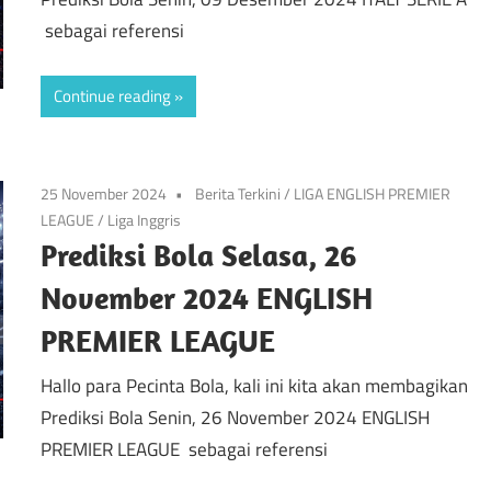
sebagai referensi
Continue reading
25 November 2024
Berita Terkini
/
LIGA ENGLISH PREMIER
LEAGUE
/
Liga Inggris
Prediksi Bola Selasa, 26
November 2024 ENGLISH
PREMIER LEAGUE
Hallo para Pecinta Bola, kali ini kita akan membagikan
Prediksi Bola Senin, 26 November 2024 ENGLISH
PREMIER LEAGUE sebagai referensi