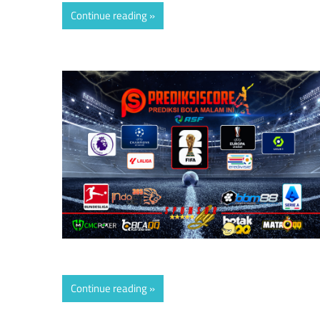
Continue reading
Continue reading