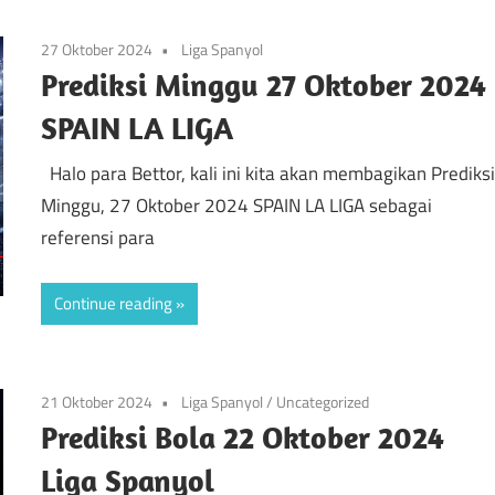
27 Oktober 2024
Liga Spanyol
Prediksi Minggu 27 Oktober 2024
SPAIN LA LIGA
Halo para Bettor, kali ini kita akan membagikan Prediks
Minggu, 27 Oktober 2024 SPAIN LA LIGA sebagai
referensi para
Continue reading
21 Oktober 2024
Liga Spanyol
/
Uncategorized
Prediksi Bola 22 Oktober 2024
Liga Spanyol