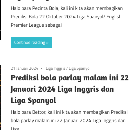
Halo para Pecinta Bola, kali ini kita akan membagikan
Prediksi Bola 22 Oktober 2024 Liga Spanyol/ English
Premier League sebagai
Continue reading
21 Januari 2024
Liga Inggris
/
Liga Spanyol
Prediksi bola parlay malam ini 22
Januari 2024 Liga Inggris dan
Liga Spanyol
Halo para Bettor, kali ini kita akan membagikan Prediksi
bola parlay malam ini 22 Januari 2024 Liga Inggris dan
Liga