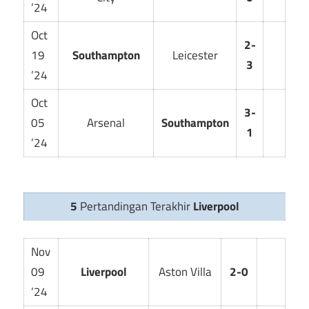
’24
Oct
2-
19
Southampton
Leicester
3
’24
Oct
3-
05
Arsenal
Southampton
1
’24
5
Pertandingan Terakhir
Liverpool
Nov
09
Liverpool
Aston Villa
2-0
’24