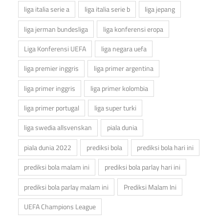
liga italia serie a
liga italia serie b
liga jepang
liga jerman bundesliga
liga konferensi eropa
Liga Konferensi UEFA
liga negara uefa
liga premier inggris
liga primer argentina
liga primer inggris
liga primer kolombia
liga primer portugal
liga super turki
liga swedia allsvenskan
piala dunia
piala dunia 2022
prediksi bola
prediksi bola hari ini
prediksi bola malam ini
prediksi bola parlay hari ini
prediksi bola parlay malam ini
Prediksi Malam Ini
UEFA Champions League