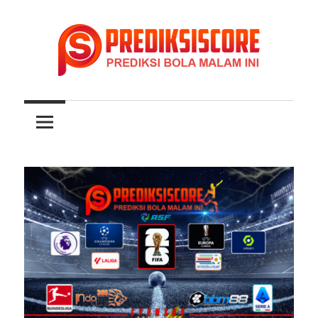
Skip
to
content
Prediksiscore
Prediksi
Memberikan
Prediksi
Skor
Skor
Bola
Bola,
Liga
|
Champions,
Inggris,
Prediksi
Spanyol,
Italia,
Bola
Jerman,
Malam
Euro,