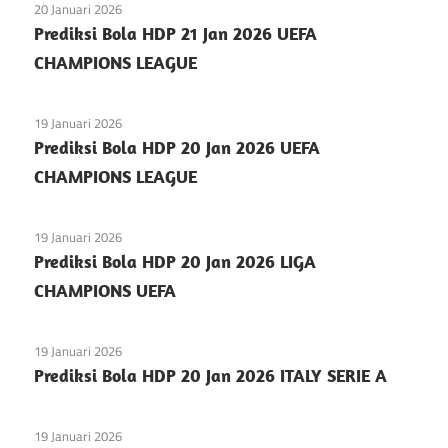
20 Januari 2026
Prediksi Bola HDP 21 Jan 2026 UEFA
CHAMPIONS LEAGUE
19 Januari 2026
Prediksi Bola HDP 20 Jan 2026 UEFA
CHAMPIONS LEAGUE
19 Januari 2026
Prediksi Bola HDP 20 Jan 2026 LIGA
CHAMPIONS UEFA
19 Januari 2026
Prediksi Bola HDP 20 Jan 2026 ITALY SERIE A
19 Januari 2026