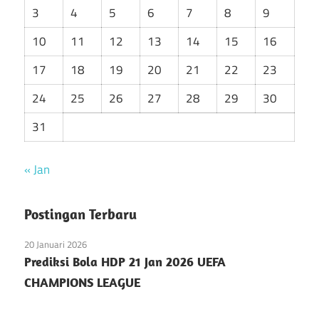
3
4
5
6
7
8
9
:
10
11
12
13
14
15
16
17
18
19
20
21
22
23
24
25
26
27
28
29
30
31
« Jan
Postingan Terbaru
20 Januari 2026
Prediksi Bola HDP 21 Jan 2026 UEFA
CHAMPIONS LEAGUE