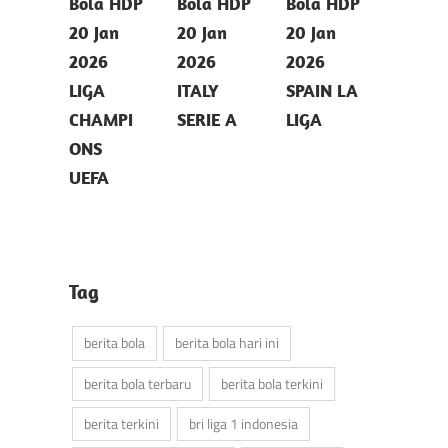
Bola HDP
Bola HDP
Bola HDP
20 Jan
20 Jan
20 Jan
2026
2026
2026
LIGA
ITALY
SPAIN LA
CHAMPI
SERIE A
LIGA
ONS
UEFA
Tag
berita bola
berita bola hari ini
berita bola terbaru
berita bola terkini
berita terkini
bri liga 1 indonesia