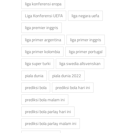
liga konferensi eropa
Liga Konferensi UEFA
liga negara uefa
liga premier inggris
liga primer argentina
liga primer inggris
liga primer kolombia
liga primer portugal
liga super turki
liga swedia allsvenskan
piala dunia
piala dunia 2022
prediksi bola
prediksi bola hari ini
prediksi bola malam ini
prediksi bola parlay hari ini
prediksi bola parlay malam ini