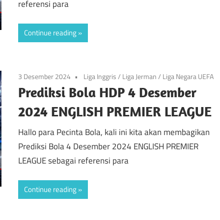
referensi para
Continue reading
3 Desember 2024
Liga Inggris
/
Liga Jerman
/
Liga Negara UEFA
Prediksi Bola HDP 4 Desember
2024 ENGLISH PREMIER LEAGUE
Hallo para Pecinta Bola, kali ini kita akan membagikan
Prediksi Bola 4 Desember 2024 ENGLISH PREMIER
LEAGUE sebagai referensi para
Continue reading