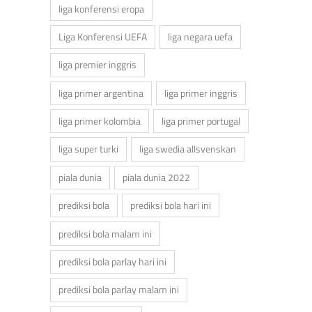
liga konferensi eropa
Liga Konferensi UEFA
liga negara uefa
liga premier inggris
liga primer argentina
liga primer inggris
liga primer kolombia
liga primer portugal
liga super turki
liga swedia allsvenskan
piala dunia
piala dunia 2022
prediksi bola
prediksi bola hari ini
prediksi bola malam ini
prediksi bola parlay hari ini
prediksi bola parlay malam ini