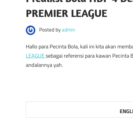
PREMIER LEAGUE
Posted by
admin
Hallo para Pecinta Bola, kali ini kita akan mem
LEAGUE
sebagai referensi para kawan Pecinta 
andalannya yah.
ENGL