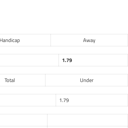
Handicap
Away
1.79
Total
Under
1.79