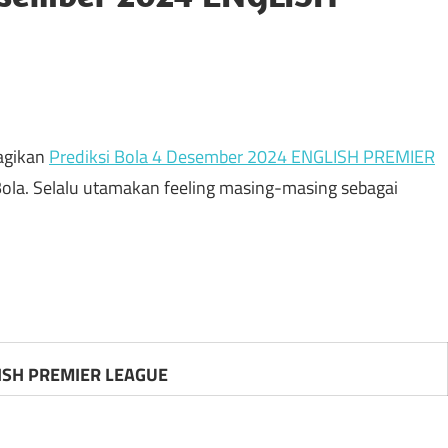
bagikan
Prediksi Bola 4 Desember 2024 ENGLISH PREMIER
Bola. Selalu utamakan feeling masing-masing sebagai
ISH PREMIER LEAGUE