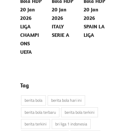
Bola HDP
Bola HDP
Bola HDP
20 Jan
20 Jan
20 Jan
2026
2026
2026
LIGA
ITALY
SPAIN LA
CHAMPI
SERIE A
LIGA
ONS
UEFA
Tag
berita bola
berita bola hari ini
berita bola terbaru
berita bola terkini
berita terkini
bri liga 1 indonesia