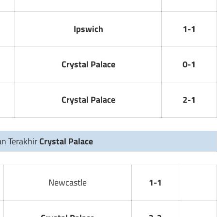
Ipswich
1-1
Crystal Palace
0-1
Crystal Palace
2-1
an Terakhir
Crystal Palace
Newcastle
1-1