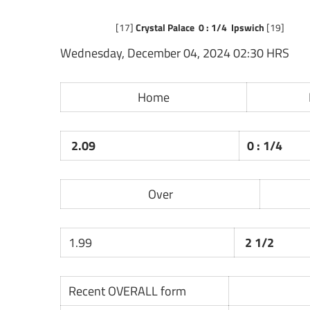
[17]
Crystal Palace
0 : 1/4
Ipswich
[19]
Wednesday, December 04, 2024 02:30 HRS
Home
2
.09
0 : 1/4
Over
1.99
2 1/2
Recent OVERALL form