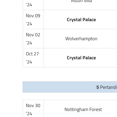
Aston Villa
’24
Nov 09
Crystal Palace
’24
Nov 02
Wolverhampton
’24
Oct 27
Crystal Palace
’24
5
Pertandi
Nov 30
Nottingham Forest
’24