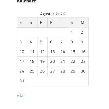
Kalender
r
c
c
h
Agustus 2026
h
f
S
S
R
K
J
S
M
o
1
2
r
:
3
4
5
6
7
8
9
10
11
12
13
14
15
16
17
18
19
20
21
22
23
24
25
26
27
28
29
30
31
« Jan