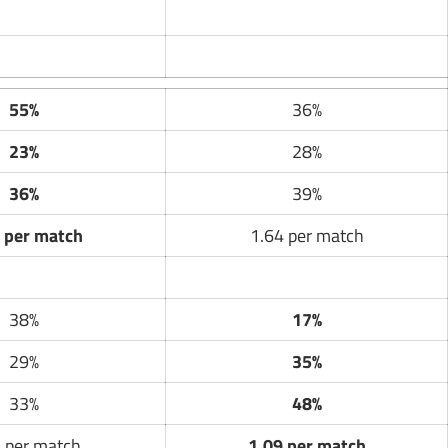
55%
36%
23%
28%
36%
39%
 per match
1.64 per match
38%
17%
29%
35%
33%
48%
 per match
1.09 per match