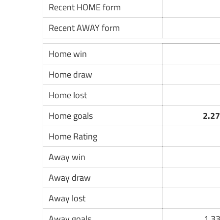
Recent HOME form
Recent AWAY form
Home win
Home draw
Home lost
Home goals
2.27
Home Rating
Away win
Away draw
Away lost
Away goals
1.33