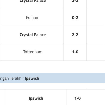
Crystal Palace
2-2
Fulham
0-2
Crystal Palace
2-2
Tottenham
1-0
ngan Terakhir
Ipswich
Ipswich
1-0