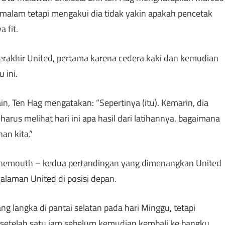
malam tetapi mengakui dia tidak yakin apakah pencetak
 fit.
erakhir United, pertama karena cedera kaki dan kemudian
 ini.
in, Ten Hag mengatakan: “Sepertinya (itu). Kemarin, dia
ta harus melihat hari ini apa hasil dari latihannya, bagaimana
an kita.”
nemouth – kedua pertandingan yang dimenangkan United
dalaman United di posisi depan.
 langka di pantai selatan pada hari Minggu, tetapi
 setelah satu jam sebelum kemudian kembali ke bangku