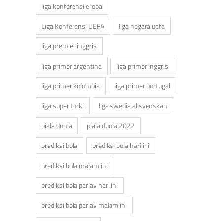
liga konferensi eropa
Liga Konferensi UEFA
liga negara uefa
liga premier inggris
liga primer argentina
liga primer inggris
liga primer kolombia
liga primer portugal
liga super turki
liga swedia allsvenskan
piala dunia
piala dunia 2022
prediksi bola
prediksi bola hari ini
prediksi bola malam ini
prediksi bola parlay hari ini
prediksi bola parlay malam ini