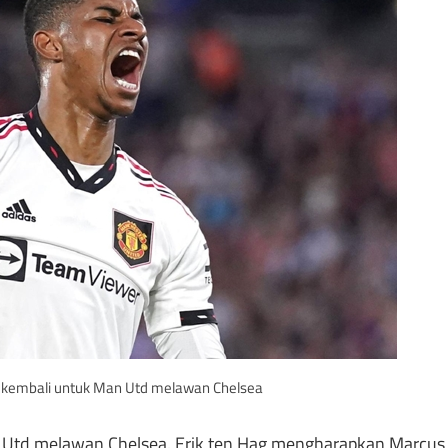
n kembali untuk Man Utd melawan Chelsea
n Utd melawan Chelsea. Erik ten Hag mengharapkan Marcus