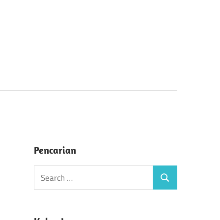
Pencarian
S
S
e
e
a
a
r