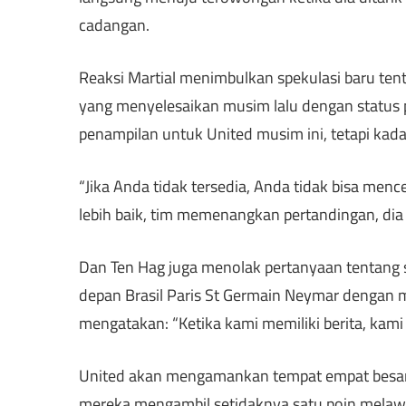
cadangan.
Reaksi Martial menimbulkan spekulasi baru ten
yang menyelesaikan musim lalu dengan status p
penampilan untuk United musim ini, tetapi ka
“Jika Anda tidak tersedia, Anda tidak bisa mence
lebih baik, tim memenangkan pertandingan, dia j
Dan Ten Hag juga menolak pertanyaan tentang
depan Brasil Paris St Germain Neymar dengan 
mengatakan: “Ketika kami memiliki berita, kam
United akan mengamankan tempat empat besar 
mereka mengambil setidaknya satu poin melaw