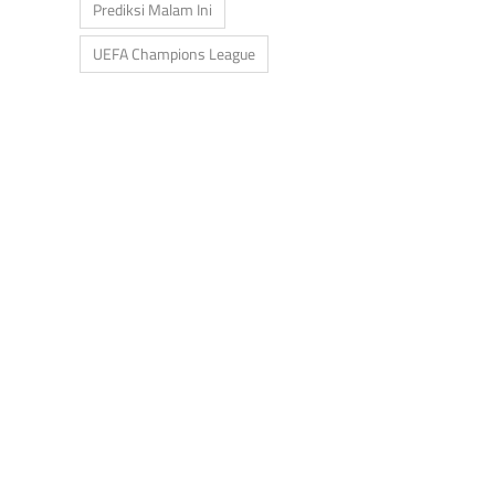
Prediksi Malam Ini
UEFA Champions League