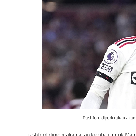
Rashford diperkirakan aka
Rashford diperkirakan akan kembali untuk Ma