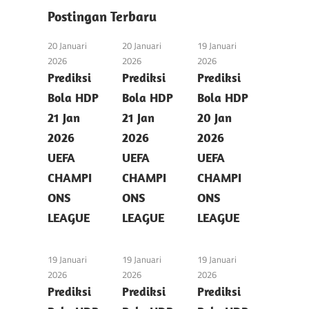
Postingan Terbaru
20 Januari
20 Januari
19 Januari
2026
2026
2026
Prediksi
Prediksi
Prediksi
Bola HDP
Bola HDP
Bola HDP
21 Jan
21 Jan
20 Jan
2026
2026
2026
UEFA
UEFA
UEFA
CHAMPI
CHAMPI
CHAMPI
ONS
ONS
ONS
LEAGUE
LEAGUE
LEAGUE
19 Januari
19 Januari
19 Januari
2026
2026
2026
Prediksi
Prediksi
Prediksi