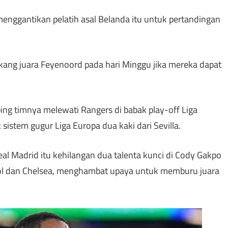
menggantikan pelatih asal Belanda itu untuk pertandingan
ang juara Feyenoord pada hari Minggu jika mereka dapat
ing timnya melewati Rangers di babak play-off Liga
istem gugur Liga Europa dua kaki dari Sevilla.
al Madrid itu kehilangan dua talenta kunci di Cody Gakpo
ol dan Chelsea, menghambat upaya untuk memburu juara