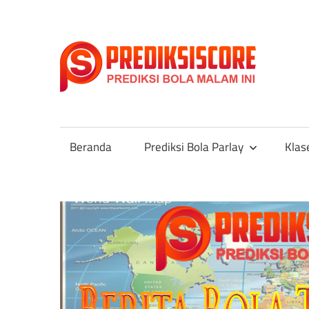
Skip
to
content
Pre
Sk
Prediksiscore
Memberikan
Bo
Prediksi
Beranda
Prediksi Bola Parlay
Kla
Skor
|
Bola,
Liga
Champions,
Pre
Inggris,
Spanyol,
Bo
Italia,
Jerman,