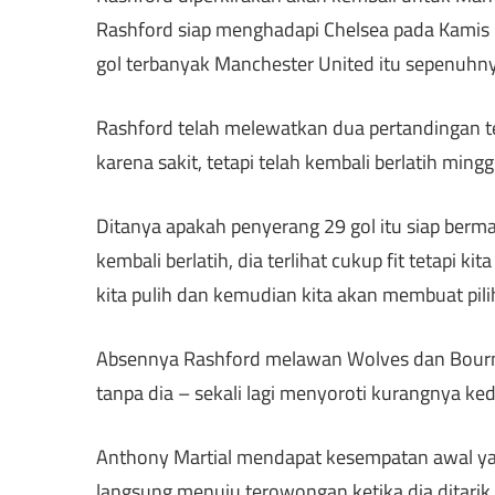
Rashford siap menghadapi Chelsea pada Kamis 
gol terbanyak Manchester United itu sepenuhnya
Rashford telah melewatkan dua pertandingan t
karena sakit, tetapi telah kembali berlatih minggu
Ditanya apakah penyerang 29 gol itu siap berma
kembali berlatih, dia terlihat cukup fit tetapi ki
kita pulih dan kemudian kita akan membuat pilih
Absennya Rashford melawan Wolves dan Bour
tanpa dia – sekali lagi menyoroti kurangnya ke
Anthony Martial mendapat kesempatan awal yang
langsung menuju terowongan ketika dia ditarik