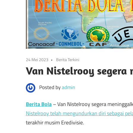
Ma
Euro,
Piala
Ini
Dunia
2022,
|
Cuplikan
Gol
Bo
Setiap
24 Mei 2023
Berita Terkini
Hari
Van Nistelrooy segera
Pia
Lengkap
Dengan
Posted by
admin
Du
Statistik.
Berita Bola
– Van Nistelrooy segera meninggal
20
Nistelrooy telah mengundurkan diri sebagai pe
terakhir musim Eredivisie.