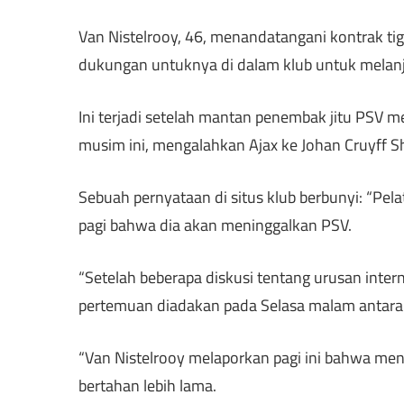
Van Nistelrooy, 46, menandatangani kontrak ti
dukungan untuknya di dalam klub untuk melan
Ini terjadi setelah mantan penembak jitu PSV
musim ini, mengalahkan Ajax ke Johan Cruyff S
Sebuah pernyataan di situs klub berbunyi: “P
pagi bahwa dia akan meninggalkan PSV.
“Setelah beberapa diskusi tentang urusan intern
pertemuan diadakan pada Selasa malam antara 
“Van Nistelrooy melaporkan pagi ini bahwa me
bertahan lebih lama.