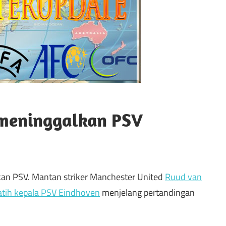
lam
coran
 meninggalkan PSV
la
nia
kan PSV. Mantan striker Manchester United
Ruud van
22
latih kepala PSV Eindhoven
menjelang pertandingan