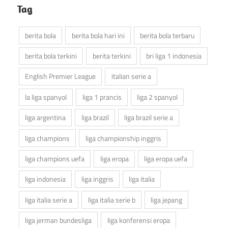
Tag
berita bola
berita bola hari ini
berita bola terbaru
berita bola terkini
berita terkini
bri liga 1 indonesia
English Premier League
italian serie a
la liga spanyol
liga 1 prancis
liga 2 spanyol
liga argentina
liga brazil
liga brazil serie a
liga champions
liga championship inggris
liga champions uefa
liga eropa
liga eropa uefa
liga indonesia
liga inggris
liga italia
liga italia serie a
liga italia serie b
liga jepang
liga jerman bundesliga
liga konferensi eropa