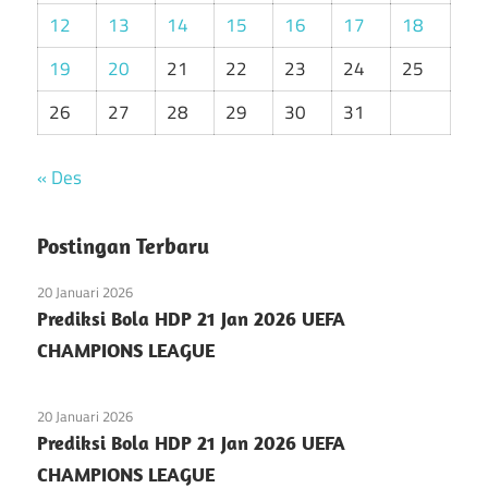
12
13
14
15
16
17
18
19
20
21
22
23
24
25
26
27
28
29
30
31
« Des
Postingan Terbaru
20 Januari 2026
Prediksi Bola HDP 21 Jan 2026 UEFA
CHAMPIONS LEAGUE
20 Januari 2026
Prediksi Bola HDP 21 Jan 2026 UEFA
CHAMPIONS LEAGUE