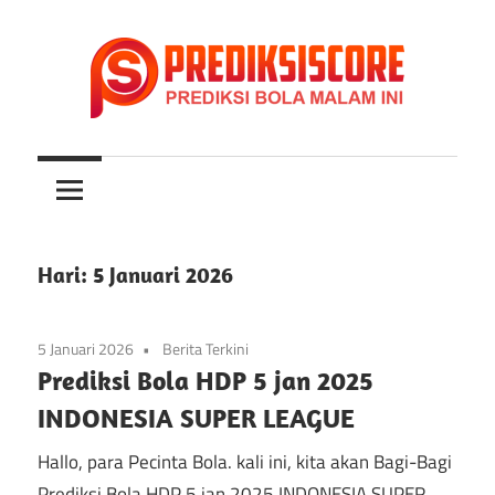
Skip
to
content
Prediksiscore
Prediksi
Memberikan
Prediksi
Skor
Skor
Bola
Bola,
Hari:
5 Januari 2026
Liga
|
Champions,
5 Januari 2026
Berita Terkini
Inggris,
Prediksi
Prediksi Bola HDP 5 jan 2025
Spanyol,
INDONESIA SUPER LEAGUE
Italia,
Bola
Jerman,
Hallo, para Pecinta Bola. kali ini, kita akan Bagi-Bagi
Malam
Euro,
Prediksi Bola HDP 5 jan 2025 INDONESIA SUPER